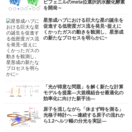
ビフェニルのmeta位選択的水酸化酵素
を開発～
星形成ハブにおける巨大な星の誕生を
促進する低密度ガス流を発見~捉えに
くかったガスの動きを観測し、星形成
の新たなプロセスを明らかに~
「光が得意な問題」を解く新たな計算
モデルを提案―大規模組合せ最適化の
効率化に向けた新手法―
原子を流しながら「休まず時を測る」
光格子時計へ ―連続する原子の流れか
ら1.2ヘルツ幅の分光を実証―