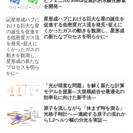
ビフェニルのmeta位選択的水酸化酵素
を開発～
星形成ハブにおける巨大な星の誕生を
促進する低密度ガス流を発見~捉えに
くかったガスの動きを観測し、星形成
の新たなプロセスを明らかに~
「光が得意な問題」を解く新たな計算
モデルを提案―大規模組合せ最適化の
効率化に向けた新手法―
原子を流しながら「休まず時を測る」
光格子時計へ ―連続する原子の流れか
ら1.2ヘルツ幅の分光を実証―