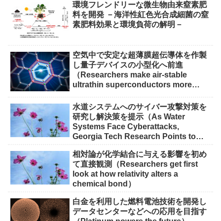
環境フレンドリーな微生物由来窒素肥
料を開発 －海洋性紅色光合成細菌の窒
素肥料効果と環境負荷の解明－
空気中で安定な超薄膜超伝導体を作製
し量子デバイスの小型化へ前進
（Researchers make air-stable
ultrathin superconductors more
scalable for quantum devices）
水道システムへのサイバー攻撃対策を
研究し解決策を提示（As Water
Systems Face Cyberattacks,
Georgia Tech Research Points to
Solutions）
相対論が化学結合に与える影響を初め
て直接観測（Researchers get first
look at how relativity alters a
chemical bond）
白金を利用した燃料電池技術を開発し
データセンターなどへの応用を目指す