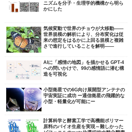
ニズムを分子・生理学的機構から明ら
かにした
気候変動で世界のチョウが大移動――
世界規模の解析により、分布変化は従
来の想定をはるかに上回る規模と複雑
さで進行していることを解明――
AIに「感情の地図」を描かせる GPT-4
への問いかけで、99の感情語に潜む構
造を可視化
小型衛星での6G向け展開型アンテナの
宇宙実証に成功 ー通信衛星の飛躍的な
小型・軽量化が可能にー
計算科学と酵素工学で高機能ポリマー
原料のバイオ生産を実現～難しかった