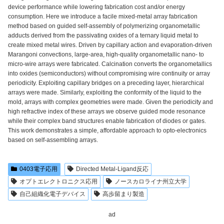
device performance while lowering fabrication cost and/or energy
consumption. Here we introduce a facile mixed-metal array fabrication
method based on guided self-assembly of polymerizing organometallic
adducts derived from the passivating oxides of a ternary liquid metal to
create mixed metal wires. Driven by capillary action and evaporation-driven
Marangoni convections, large-area, high-quality organometallic nano- to
micro-wire arrays were fabricated. Calcination converts the organometallics
into oxides (semiconductors) without compromising wire continuity or array
periodicity. Exploiting capillary bridges on a preceding layer, hierarchical
arrays were made. Similarly, exploiting the conformity of the liquid to the
mold, arrays with complex geometries were made. Given the periodicity and
high refractive index of these arrays we observe guided mode resonance
while their complex band structures enable fabrication of diodes or gates.
This work demonstrates a simple, affordable approach to opto-electronics
based on self-assembling arrays.
0403電子応用
Directed Metal-Ligand反応
オプトエレクトロニクス応用
ノースカロライナ州立大学
自己組織化電子デバイス
高歩留まり製造
ad