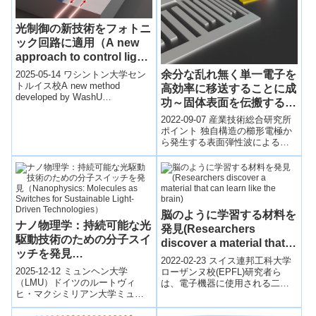
光制御の新技術をフォトニ
ック回路に適用（A new
approach to control light
in photonic circuits）
余分な乱れ無く単一電子を
2025-05-14 ワシントン大学セン
トルイス校A new method
高効率に移送することに成
developed by WashU
功～固体表面を伝搬する孤
researchers can reconfi...
立パルス生成により実現、
2022-09-07 産業技術総合研究所
量子コンピューターへの応
ポイント 独自構造の櫛形電極か
ら発生する表面弾性波による高
用に期待～
効率な単一電子の移送を実現 広
い周波数帯域の重ね合わせによ
り孤...
脳のように学習する材料を
ナノ物理学：持続可能な光
発見(Researchers
駆動技術のための分子スイ
discover a material that
ッチを発見
can learn like the brain)
2022-02-23 スイス連邦工科大学
（Nanophysics:
2025-12-12 ミュンヘン大学
ローザンヌ校(EPFL)研究者ら
Molecules as Switches
（LMU）ドイツのルートヴィ
は、電子機器に使用される二酸
ヒ・マクシミリアン大学ミュン
化バナジウム（VO2）が、過去
for Sustainable Light-
ヘン（LMU）の研究チームは、
の外部刺激の履歴をすべて「記
Driven Technologies）