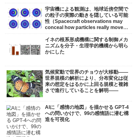
宇宙機による観測は、地球近傍空間で
の粒子の実際の動きを隠している可能
性（Spacecraft observations may
conceal how particles really move
through near-Earth space）
イネの根系形成機構に関する制御メカ
ニズムを分子・生理学的機構から明ら
かにした
気候変動で世界のチョウが大移動――
世界規模の解析により、分布変化は従
来の想定をはるかに上回る規模と複雑
さで進行していることを解明――
AIに「感情の地図」を描かせる GPT-4
への問いかけで、99の感情語に潜む構
造を可視化