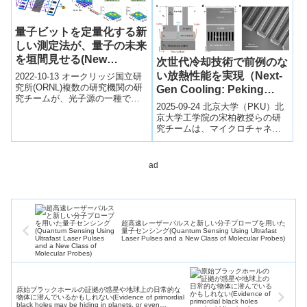
量子ビットを定量化する新
しい測定法が、量子の未来
を垣間見せる(New
次世代冷却技術で前例のな
measurements
い放熱性能を実現（Next-
2022-10-13 オークリッジ国立研
quantifying qudits
究所(ORNL)複数の研究機関の研
Gen Cooling: Peking
究チームが、光子源の一種であ
provide glimpse of
University Achieves
2025-09-24 北京大学（PKU）北
る量子周波数コムに符号化され
quantum future)
Unprecedented Heat
京大学工学院の宋柏教授らの研
た高次元の量子ビットを単一の
究チームは、マイクロチャネル
Dissipation）
光...
冷却技術で世界最高レベルの放
熱性能を達成した。三層構造の
マイク...
ad
超高速レーザーパルスと新しい分子プローブを用いた
量子センシング(Quantum Sensing Using Ultrafast
Laser Pulses and a New Class of Molecular Probes)
原始ブラックホールの証拠が惑星や地球上の日常的な
物体に潜んでいるかもしれない(Evidence of primordial
black holes may be hiding in planets, or even