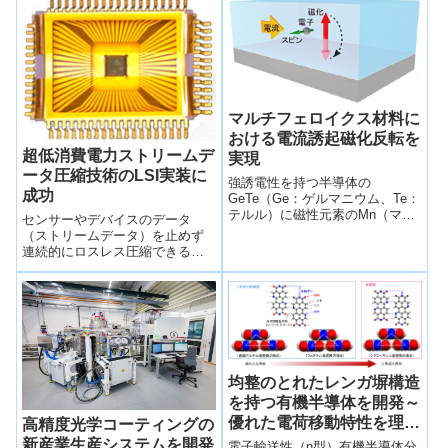
光によって可逆的に状態が切り
憶...
替わる分子...
マルチフェロイクス材料に
おける電流誘起磁化反転を
超低消費電力ストリームデ
実現
ータ圧縮技術のLSI実装に
強誘電性を持つ半導体の
成功
GeTe（Ge：ゲルマニウム、Te：
テルル）に磁性元素のMn（マン
センサーやデバイスのデータ
ガン）を添加したマルチフェロ
（ストリームデータ）を止めず
イクス材料の薄膜に電流を流す
連続的にロスレス圧縮できる技
ことで、ラシュバ・エデルシュ
術「LCA-DLT」を、LSIに実装す
タイン効果により、磁化が反転
ることに成功、IoT向け小型コン
する現象を観測した。
ピューター用の圧縮アクセラレ
ーターとして従来比1／30の超低
消費電力を実現した。
均整のとれたレンガ塀構造
を持つ有機半導体を開発～
優れた電荷移動特性を理論
高精度光学コーティングの
的、実験的に証明～
新産業生産システムを開発
電子輸送性（n型）有機半導体分