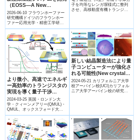
子を均等なレンガ塀様式に整列
（EOSS—A New
させ、高移動度有機トランジス
Industrial Production
2026-06-10 フラウンホーファー
タに適したフレームワークを構
System for Precision
研究機構ドイツのフラウンホー
築することに成功しました。
ファー応用光学・精密工学研究
Optical Coatings）
所（IOF）は、高精度光学コーテ
ィングの産業生産を効率化する
新し...
新しい結晶製造法により量
子コンピューターが強化さ
れる可能性(New crystal
より微小、高速でエネルギ
production method could
2024-05-21 カリフォルニア大学
ー高効率のトランジスタの
enhance quantum
校アーバイン校(UCI)カリフォル
ニア大学アーバイン校の研究者
実現を導く量子干渉
computers and
たちは、ビスマスの極薄結晶を
(Quantum interference
electronics)
2024-03-25 英国・ロンドン大
製造する新しい方法を開発しま
could lead to smaller,
学・クィーンメアリー(QMUL)・
し...
QMUL、オックスフォード大
faster, and more energy-
学、、ランカスター大学および
efficient transistors )
カナダ・ウォータールー大学
が、...