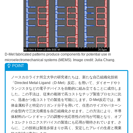
D-Met fabricated patterns produce components for potential use in
microelectromechanical systems (MEMS). Image credit: Julia Chang.
ノースカロライナ州立大学の研究者たちは、新たな自己組織化技術
「Directed Metal-Ligand（D-Met）反応」を用いて、ダイオードやト
ランジスタなどの電子デバイスを自動的に組み立てることに成功しま
した。この手法は、従来の複雑で高コストなチップ製造プロセスに比
べ、迅速かつ低コストでの製造を可能にします。D-Met反応では、液
体金属粒子と特定のリガンド分子を用いて、任意のサイズやパターン
の金型内で三次元構造を自己組織化させます。この方法により、半導
体材料のバンドギャップの調整や光応答性の付与が可能となり、オプ
トエレクトロニクスデバイスの製造にも応用が期待されています。さ
らに、この技術は製造歩留まりが高く、安定したアレイの生産と廃棄