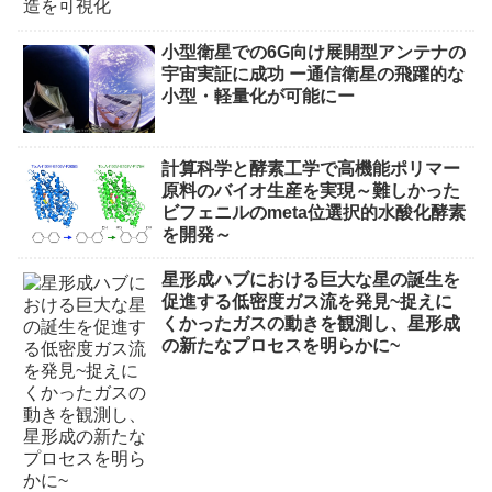
小型衛星での6G向け展開型アンテナの
宇宙実証に成功 ー通信衛星の飛躍的な
小型・軽量化が可能にー
計算科学と酵素工学で高機能ポリマー
原料のバイオ生産を実現～難しかった
ビフェニルのmeta位選択的水酸化酵素
を開発～
星形成ハブにおける巨大な星の誕生を
促進する低密度ガス流を発見~捉えに
くかったガスの動きを観測し、星形成
の新たなプロセスを明らかに~