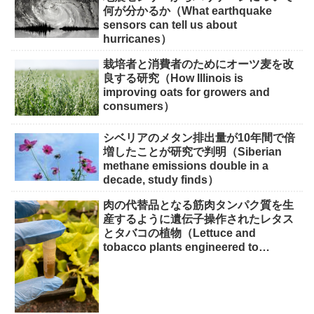
何が分かるか（What earthquake
sensors can tell us about
hurricanes）
栽培者と消費者のためにオーツ麦を改
良する研究（How Illinois is
improving oats for growers and
consumers）
シベリアのメタン排出量が10年間で倍
増したことが研究で判明（Siberian
methane emissions double in a
decade, study finds）
肉の代替品となる筋肉タンパク質を生
産するように遺伝子操作されたレタス
とタバコの植物（Lettuce and
tobacco plants engineered to
produce muscle protein for meat
alternatives）