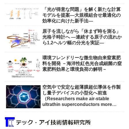
「光が得意な問題」を解く新たな計算
モデルを提案―大規模組合せ最適化の
効率化に向けた新手法―
原子を流しながら「休まず時を測る」
光格子時計へ ―連続する原子の流れか
ら1.2ヘルツ幅の分光を実証―
環境フレンドリーな微生物由来窒素肥
料を開発 －海洋性紅色光合成細菌の窒
素肥料効果と環境負荷の解明－
空気中で安定な超薄膜超伝導体を作製
し量子デバイスの小型化へ前進
（Researchers make air-stable
ultrathin superconductors more
scalable for quantum devices）