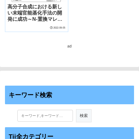
高分子合成における新し
い末端官能基化手法の開
発に成功～N-置換マレイ
ミドを配位子とする新規
2022-09-05
Pd錯体を用いたジアゾ酢
酸エステルのC1重合によ
る末端官能性ポリマーの
ad
合成～
キーワード検索
Tii全カテゴリー