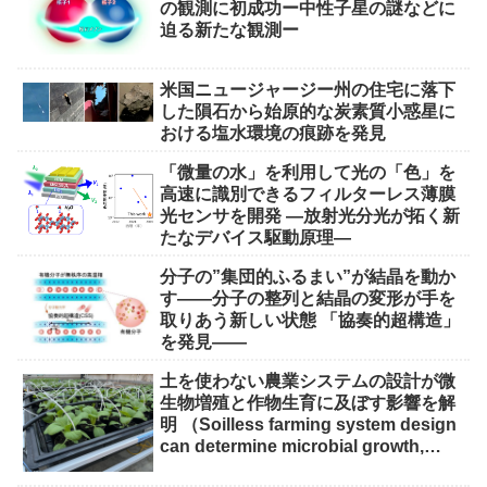
の観測に初成功ー中性子星の謎などに
迫る新たな観測ー
米国ニュージャージー州の住宅に落下
した隕石から始原的な炭素質小惑星に
おける塩水環境の痕跡を発見
「微量の水」を利用して光の「色」を
高速に識別できるフィルターレス薄膜
光センサを開発 ―放射光分光が拓く新
たなデバイス駆動原理―
分子の”集団的ふるまい”が結晶を動か
す――分子の整列と結晶の変形が手を
取りあう新しい状態 「協奏的超構造」
を発見――
土を使わない農業システムの設計が微
生物増殖と作物生育に及ぼす影響を解
明 （Soilless farming system design
can determine microbial growth,
impact on crops）