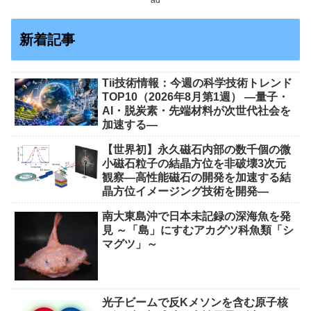
ad
新着記事
Tii技術情報：今週の科学技術トレンド
TOP10（2026年8月第1週） ―量子・
AI・脱炭素・先端材料が次世代社会を
加速する―
【世界初】永久磁石内部の数千個の微
小磁石粒子の結晶方位を非破壊3次元
観察―高性能磁石の開発を加速する結
晶方位イメージング技術を開発―
南大東島沖で日本未記録の深海魚を発
見 ～「島」にすむアカグツ科魚類「シ
マグツ」～
光子ビームで反Kメソンを含む原子核