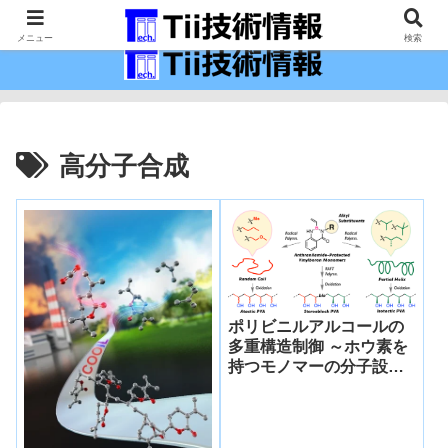
最新の科学技術の情報インフラ。
メニュー
検索
高分子合成
ポリビニルアルコールの
多重構造制御 ～ホウ素を
持つモノマーの分子設計
により実現～