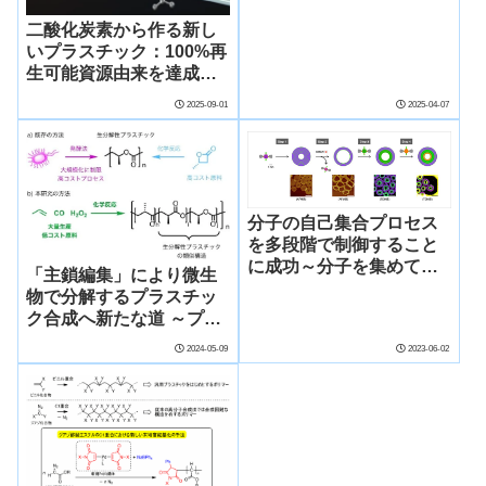
二酸化炭素から作る新し
いプラスチック：100%再
生可能資源由来を達成～
カーボンネガティブな次
2025-09-01
2025-04-07
世代プラスチックに向け
て～
分子の自己集合プロセス
を多段階で制御すること
に成功～分子を集めて数
「主鎖編集」により微生
百ナノメートルの高次構
物で分解するプラスチッ
造を精密合成～
ク合成へ新たな道 ～プロ
ピレンと一酸化炭素と過
2024-05-09
2023-06-02
酸化水素から合成～