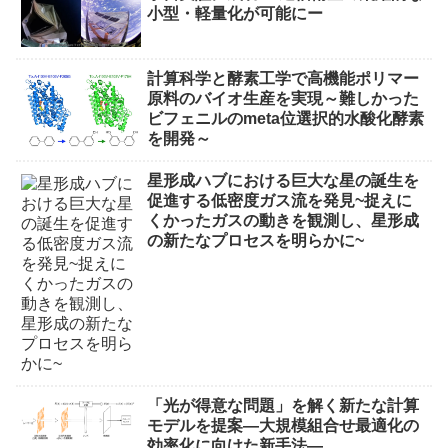
小型・軽量化が可能にー
計算科学と酵素工学で高機能ポリマー
原料のバイオ生産を実現～難しかった
ビフェニルのmeta位選択的水酸化酵素
を開発～
星形成ハブにおける巨大な星の誕生を
促進する低密度ガス流を発見~捉えに
くかったガスの動きを観測し、星形成
の新たなプロセスを明らかに~
「光が得意な問題」を解く新たな計算
モデルを提案―大規模組合せ最適化の
効率化に向けた新手法―