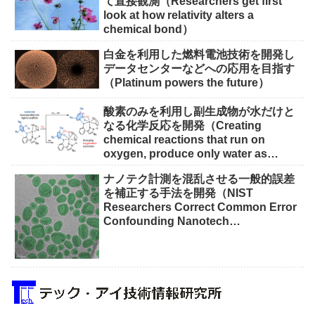
て直接観測（Researchers get first
look at how relativity alters a
chemical bond）
白金を利用した燃料電池技術を開発し
データセンターなどへの応用を目指す
（Platinum powers the future）
酸素のみを利用し副生成物が水だけと
なる化学反応を開発（Creating
chemical reactions that run on
oxygen, produce only water as
waste）
ナノテク計測を混乱させる一般的誤差
を補正する手法を開発（NIST
Researchers Correct Common Error
Confounding Nanotech
Measurements）