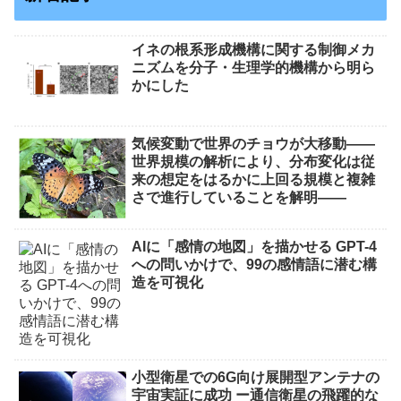
イネの根系形成機構に関する制御メカ
ニズムを分子・生理学的機構から明ら
かにした
気候変動で世界のチョウが大移動――
世界規模の解析により、分布変化は従
来の想定をはるかに上回る規模と複雑
さで進行していることを解明――
AIに「感情の地図」を描かせる GPT-4
への問いかけで、99の感情語に潜む構
造を可視化
小型衛星での6G向け展開型アンテナの
宇宙実証に成功 ー通信衛星の飛躍的な