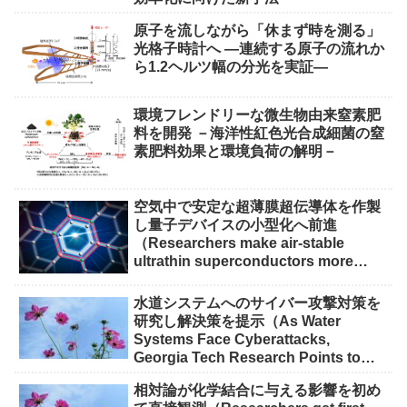
原子を流しながら「休まず時を測る」
光格子時計へ ―連続する原子の流れか
ら1.2ヘルツ幅の分光を実証―
環境フレンドリーな微生物由来窒素肥
料を開発 －海洋性紅色光合成細菌の窒
素肥料効果と環境負荷の解明－
空気中で安定な超薄膜超伝導体を作製
し量子デバイスの小型化へ前進
（Researchers make air-stable
ultrathin superconductors more
scalable for quantum devices）
水道システムへのサイバー攻撃対策を
研究し解決策を提示（As Water
Systems Face Cyberattacks,
Georgia Tech Research Points to
Solutions）
相対論が化学結合に与える影響を初め