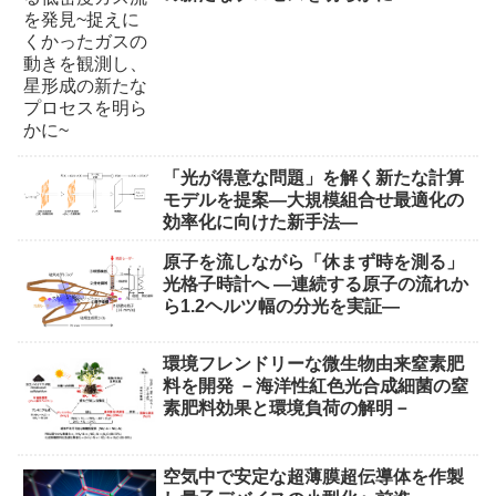
「光が得意な問題」を解く新たな計算
モデルを提案―大規模組合せ最適化の
効率化に向けた新手法―
原子を流しながら「休まず時を測る」
光格子時計へ ―連続する原子の流れか
ら1.2ヘルツ幅の分光を実証―
環境フレンドリーな微生物由来窒素肥
料を開発 －海洋性紅色光合成細菌の窒
素肥料効果と環境負荷の解明－
空気中で安定な超薄膜超伝導体を作製