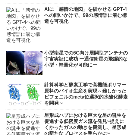
AIに「感情の地図」を描かせる GPT-4
への問いかけで、99の感情語に潜む構
造を可視化
小型衛星での6G向け展開型アンテナの
宇宙実証に成功 ー通信衛星の飛躍的な
小型・軽量化が可能にー
計算科学と酵素工学で高機能ポリマー
原料のバイオ生産を実現～難しかった
ビフェニルのmeta位選択的水酸化酵素
を開発～
星形成ハブにおける巨大な星の誕生を
促進する低密度ガス流を発見~捉えに
くかったガスの動きを観測し、星形成
の新たなプロセスを明らかに~