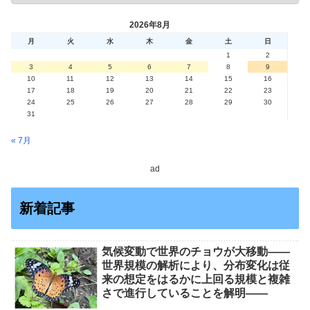
2026年8月
月
火
水
木
金
土
日
1
2
3
4
5
6
7
8
9
10
11
12
13
14
15
16
17
18
19
20
21
22
23
24
25
26
27
28
29
30
31
« 7月
ad
新着記事
気候変動で世界のチョウが大移動――
世界規模の解析により、分布変化は従
来の想定をはるかに上回る規模と複雑
さで進行していることを解明――