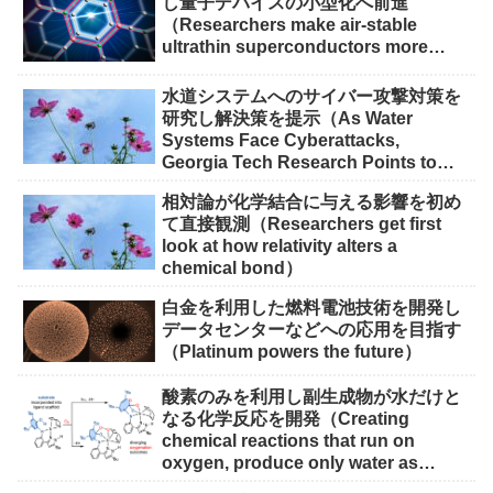
し量子デバイスの小型化へ前進
（Researchers make air-stable
ultrathin superconductors more
scalable for quantum devices）
水道システムへのサイバー攻撃対策を
研究し解決策を提示（As Water
Systems Face Cyberattacks,
Georgia Tech Research Points to
Solutions）
相対論が化学結合に与える影響を初め
て直接観測（Researchers get first
look at how relativity alters a
chemical bond）
白金を利用した燃料電池技術を開発し
データセンターなどへの応用を目指す
（Platinum powers the future）
酸素のみを利用し副生成物が水だけと
なる化学反応を開発（Creating
chemical reactions that run on
oxygen, produce only water as
waste）