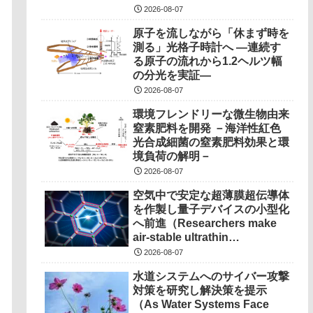
2026-08-07
原子を流しながら「休まず時を
測る」光格子時計へ ―連続す
る原子の流れから1.2ヘルツ幅
の分光を実証―
2026-08-07
環境フレンドリーな微生物由来
窒素肥料を開発 －海洋性紅色
光合成細菌の窒素肥料効果と環
境負荷の解明－
2026-08-07
空気中で安定な超薄膜超伝導体
を作製し量子デバイスの小型化
へ前進（Researchers make
air-stable ultrathin
superconductors more
2026-08-07
scalable for quantum
水道システムへのサイバー攻撃
devices）
対策を研究し解決策を提示
（As Water Systems Face