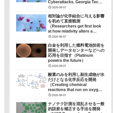
Cyberattacks, Georgia Tech
Research Points to
2026-08-07
Solutions）
相対論が化学結合に与える影響
を初めて直接観測
（Researchers get first look
at how relativity alters a
chemical bond）
2026-08-07
白金を利用した燃料電池技術を
開発しデータセンターなどへの
応用を目指す（Platinum
powers the future）
2026-08-07
酸素のみを利用し副生成物が水
だけとなる化学反応を開発
（Creating chemical
reactions that run on oxygen,
produce only water as
2026-08-07
waste）
ナノテク計測を混乱させる一般
的誤差を補正する手法を開発