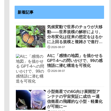
新着記事
気候変動で世界のチョウが大移
動――世界規模の解析により、
分布変化は従来の想定をはるか
に上回る規模と複雑さで進行し
ていることを解明――
2026-08-07
AIに「感情の地図」を描かせる
GPT-4への問いかけで、99の感
情語に潜む構造を可視化
2026-08-07
小型衛星での6G向け展開型ア
ンテナの宇宙実証に成功 ー通
信衛星の飛躍的な小型・軽量化
が可能にー