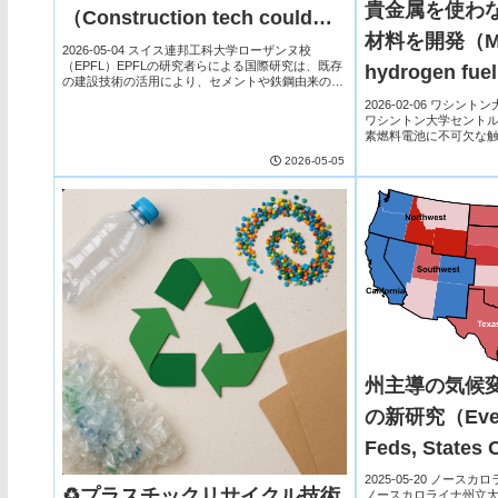
貴金属を使わ
（Construction tech could
材料を開発（Ma
reduce emissions while
2026-05-04 スイス連邦工科大学ローザンヌ校
（EPFL）EPFLの研究者らによる国際研究は、既存
hydrogen fuel 
supporting growth）
の建設技術の活用により、セメントや鉄鋼由来の
CO2排出を2050年までに大幅削減できる可能性を
precious’）
2026-02-06 ワシ
示した。建設材料は年間排出の最大17％を占...
ワシントン大学セント
素燃料電池に不可欠な
貴金属への依存を大幅
2026-05-05
従来、燃料電池では白
不...
州主導の気候
の新研究（Even
Feds, States 
Meaningful Ac
2025-05-20 ノースカ
♻プラスチックリサイクル技術
ノースカロライナ州立