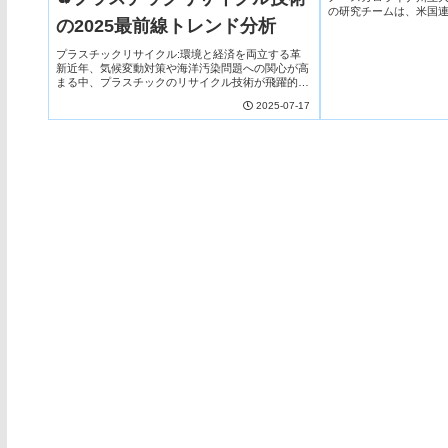
Change）
の研究チームは、米国
の2025最前線トレンド分析
な中でも、23の気候志向
年までに国内の温室効果ガ
プラスチックリサイクル:環境と経済を両立する革
新近年、気候変動対策や海洋汚染問題への関心が高
まる中、プラスチックのリサイクル技術が飛躍的な
進化を遂げています。特に、従来の物理的リサイク
2025-07-17
ルを超えた化学的・生物学的アプローチ、さらに高
性能複合材...