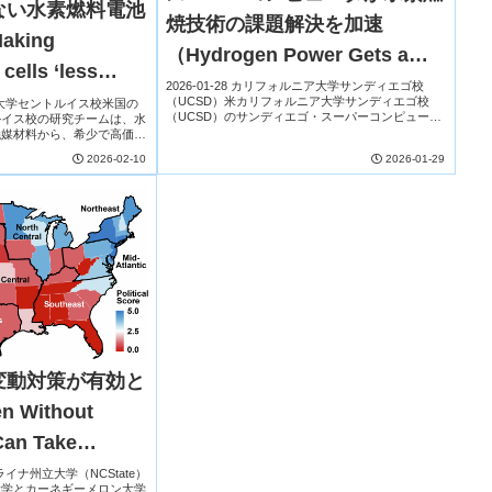
ない水素燃料電池
焼技術の課題解決を加速
king
（Hydrogen Power Gets a
cells ‘less
Spark — Thanks to SDSC’s
2026-01-28 カリフォルニア大学サンディエゴ校
（UCSD）米カリフォルニア大学サンディエゴ校
ントン大学セントルイス校米国の
Expanse）
（UCSD）のサンディエゴ・スーパーコンピュータ
ルイス校の研究チームは、水
センター（SDSC）は、スーパーコンピュータ
触媒材料から、希少で高価な
「Expanse」を活用し、水素エネルギー技術の...
に減らす新手法を開発した。
2026-02-10
2026-01-29
金などの貴金属触媒が必要
変動対策が有効と
 Without
Can Take
tion on Climate
ロライナ州立大学（NCState）
大学とカーネギーメロン大学