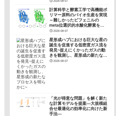
2026-08-07
計算科学と酵素工学で高機能ポ
リマー原料のバイオ生産を実現
～難しかったビフェニルの
meta位選択的水酸化酵素を開
発～
2026-08-07
星形成ハブにおける巨大な星の
誕生を促進する低密度ガス流を
発見~捉えにくかったガスの動
きを観測し、星形成の新たなプ
ロセスを明らかに~
2026-08-07
「光が得意な問題」を解く新た
な計算モデルを提案―大規模組
合せ最適化の効率化に向けた新
手法―