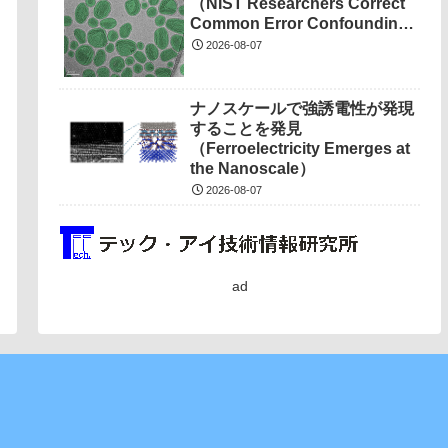
（NIST Researchers Correct
Common Error Confounding
Nanotech Measurements）
2026-08-07
ナノスケールで強誘電性が発現
することを発見
（Ferroelectricity Emerges at
the Nanoscale）
2026-08-07
ad