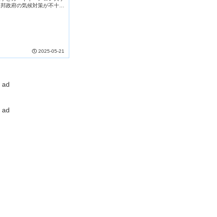
連邦政府の気候対策が不十分
の州が協力すれば、2050
ス排出量を...
2025-05-21
ad
ad