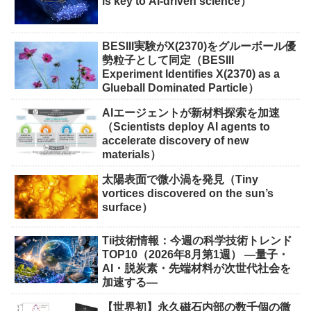
is key to AI-driven science）
BESIII実験がX(2370)をグルーボール優
勢粒子として同定（BESIII
Experiment Identifies X(2370) as a
Glueball Dominated Particle）
AIエージェントが新材料探索を加速
（Scientists deploy AI agents to
accelerate discovery of new
materials）
太陽表面で微小渦を発見（Tiny
vortices discovered on the sun’s
surface）
Tii技術情報：今週の科学技術トレンド
TOP10（2026年8月第1週） ―量子・
AI・脱炭素・先端材料が次世代社会を
加速する―
【世界初】永久磁石内部の数千個の微