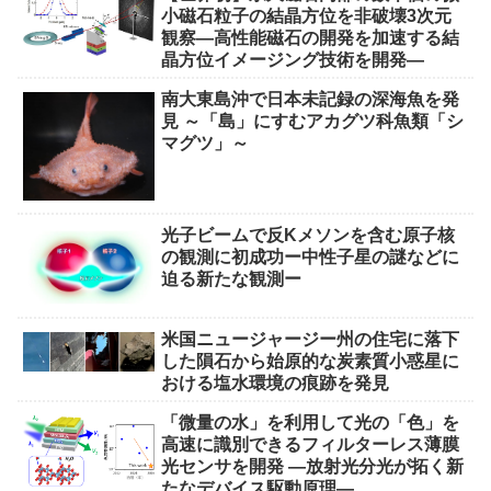
小磁石粒子の結晶方位を非破壊3次元
観察―高性能磁石の開発を加速する結
晶方位イメージング技術を開発―
南大東島沖で日本未記録の深海魚を発
見 ～「島」にすむアカグツ科魚類「シ
マグツ」～
光子ビームで反Kメソンを含む原子核
の観測に初成功ー中性子星の謎などに
迫る新たな観測ー
米国ニュージャージー州の住宅に落下
した隕石から始原的な炭素質小惑星に
おける塩水環境の痕跡を発見
「微量の水」を利用して光の「色」を
高速に識別できるフィルターレス薄膜
光センサを開発 ―放射光分光が拓く新
たなデバイス駆動原理―