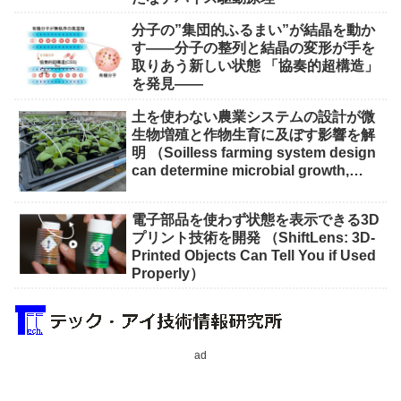
分子の”集団的ふるまい”が結晶を動か
す――分子の整列と結晶の変形が手を
取りあう新しい状態 「協奏的超構造」
を発見――
土を使わない農業システムの設計が微
生物増殖と作物生育に及ぼす影響を解
明 （Soilless farming system design
can determine microbial growth,
impact on crops）
電子部品を使わず状態を表示できる3D
プリント技術を開発 （ShiftLens: 3D-
Printed Objects Can Tell You if Used
Properly）
ad