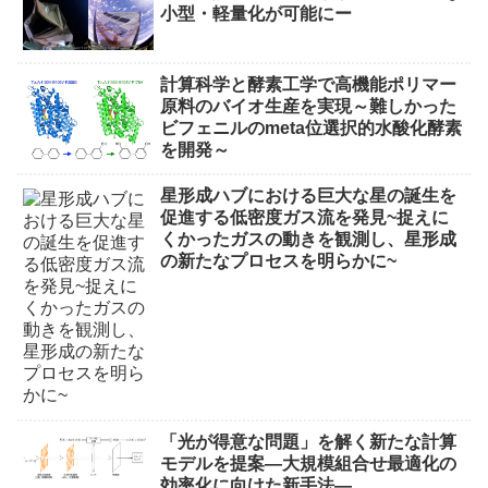
小型・軽量化が可能にー
計算科学と酵素工学で高機能ポリマー
原料のバイオ生産を実現～難しかった
ビフェニルのmeta位選択的水酸化酵素
を開発～
星形成ハブにおける巨大な星の誕生を
促進する低密度ガス流を発見~捉えに
くかったガスの動きを観測し、星形成
の新たなプロセスを明らかに~
「光が得意な問題」を解く新たな計算
モデルを提案―大規模組合せ最適化の
効率化に向けた新手法―