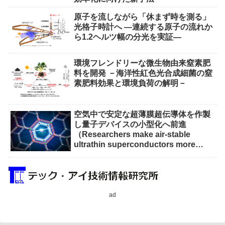
原子を流しながら「休まず時を測る」
光格子時計へ ―連続する原子の流れか
ら1.2ヘルツ幅の分光を実証―
環境フレンドリーな微生物由来窒素肥
料を開発 －海洋性紅色光合成細菌の窒
素肥料効果と環境負荷の解明－
空気中で安定な超薄膜超伝導体を作製
し量子デバイスの小型化へ前進
（Researchers make air-stable
ultrathin superconductors more
scalable for quantum devices）
ad