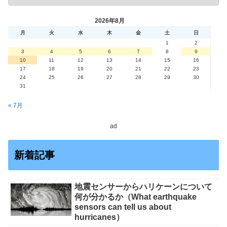
2026年8月
月
火
水
木
金
土
日
1
2
3
4
5
6
7
8
9
10
11
12
13
14
15
16
17
18
19
20
21
22
23
24
25
26
27
28
29
30
31
« 7月
ad
新着記事
地震センサーからハリケーンについて
何が分かるか（What earthquake
sensors can tell us about
hurricanes）