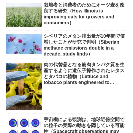
栽培者と消費者のためにオーツ麦を改
良する研究（How Illinois is
improving oats for growers and
consumers）
シベリアのメタン排出量が10年間で倍
増したことが研究で判明（Siberian
methane emissions double in a
decade, study finds）
肉の代替品となる筋肉タンパク質を生
産するように遺伝子操作されたレタス
とタバコの植物（Lettuce and
tobacco plants engineered to
produce muscle protein for meat
alternatives）
宇宙機による観測は、地球近傍空間で
の粒子の実際の動きを隠している可能
性（Spacecraft observations may