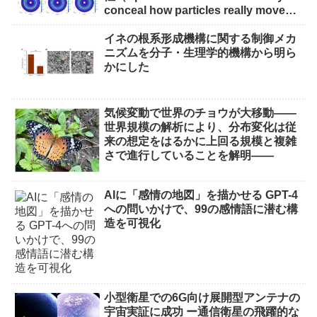
conceal how particles really move
through near-Earth space）
イネの根系形成機構に関する制御メカ
ニズムを分子・生理学的機構から明ら
かにした
気候変動で世界のチョウが大移動――
世界規模の解析により、分布変化は従
来の想定をはるかに上回る規模と複雑
さで進行していることを解明――
AIに「感情の地図」を描かせる GPT-4
への問いかけで、99の感情語に潜む構
造を可視化
小型衛星での6G向け展開型アンテナの
宇宙実証に成功 ー通信衛星の飛躍的な