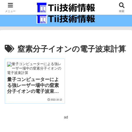
最新の科学技術の情報インフラ。
メニュー
検索
窒素分子イオンの電子波束計算
量子コンピューターによ
る強レーザー場中の窒素
分子イオンの電子波束計
算
2022-10-12
ad