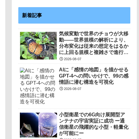
新着記事
気候変動で世界のチョウが大移
動――世界規模の解析により、
分布変化は従来の想定をはるか
に上回る規模と複雑さで進行し
ていることを解明――
2026-08-07
AIに「感情の地図」を描かせる
GPT-4への問いかけで、99の感
情語に潜む構造を可視化
2026-08-07
小型衛星での6G向け展開型ア
ンテナの宇宙実証に成功 ー通
信衛星の飛躍的な小型・軽量化
が可能にー