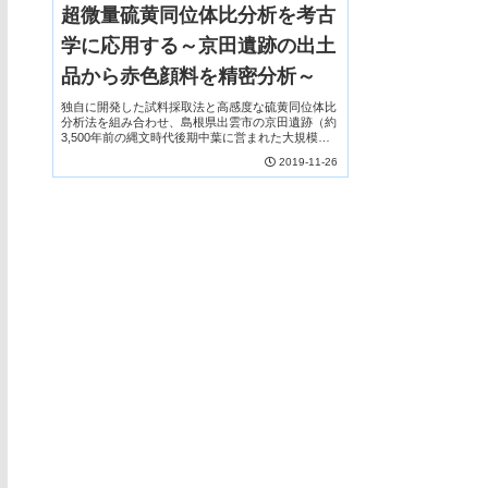
超微量硫黄同位体比分析を考古
学に応用する～京田遺跡の出土
品から赤色顔料を精密分析～
独自に開発した試料採取法と高感度な硫黄同位体比
分析法を組み合わせ、島根県出雲市の京田遺跡（約
3,500年前の縄文時代後期中葉に営まれた大規模な
集落跡）から出土した超微量の赤色顔料（朱:組成
2019-11-26
は硫化水銀）の産地同定に成功した。