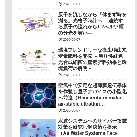
2026-08-07
原子を流しながら「休まず時を
測る」光格子時計へ ―連続す
る原子の流れから1.2ヘルツ幅
の分光を実証―
2026-08-07
環境フレンドリーな微生物由来
窒素肥料を開発 －海洋性紅色
光合成細菌の窒素肥料効果と環
境負荷の解明－
2026-08-07
空気中で安定な超薄膜超伝導体
を作製し量子デバイスの小型化
へ前進（Researchers make
air-stable ultrathin
superconductors more
2026-08-07
scalable for quantum
水道システムへのサイバー攻撃
devices）
対策を研究し解決策を提示
（As Water Systems Face