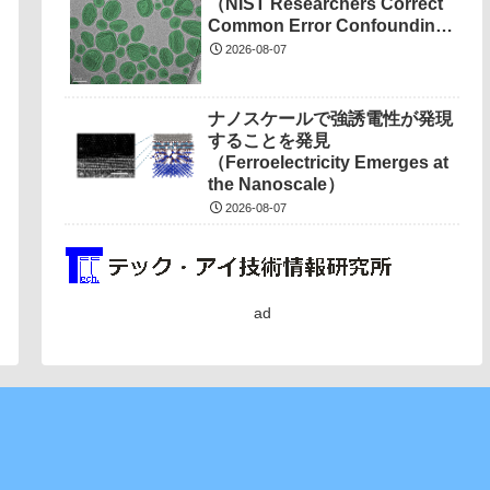
（NIST Researchers Correct
Common Error Confounding
Nanotech Measurements）
2026-08-07
ナノスケールで強誘電性が発現
することを発見
（Ferroelectricity Emerges at
the Nanoscale）
2026-08-07
ad