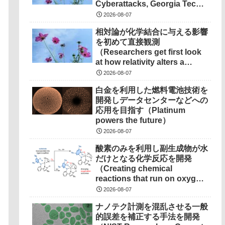
Cyberattacks, Georgia Tech
Research Points to
2026-08-07
Solutions）
相対論が化学結合に与える影響
を初めて直接観測
（Researchers get first look
at how relativity alters a
chemical bond）
2026-08-07
白金を利用した燃料電池技術を
開発しデータセンターなどへの
応用を目指す（Platinum
powers the future）
2026-08-07
酸素のみを利用し副生成物が水
だけとなる化学反応を開発
（Creating chemical
reactions that run on oxygen,
produce only water as
2026-08-07
waste）
ナノテク計測を混乱させる一般
的誤差を補正する手法を開発