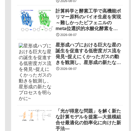
2026-08-07
計算科学と酵素工学で高機能ポ
リマー原料のバイオ生産を実現
～難しかったビフェニルの
meta位選択的水酸化酵素を開
発～
2026-08-07
星形成ハブにおける巨大な星の
誕生を促進する低密度ガス流を
発見~捉えにくかったガスの動
きを観測し、星形成の新たなプ
ロセスを明らかに~
2026-08-07
「光が得意な問題」を解く新た
な計算モデルを提案―大規模組
合せ最適化の効率化に向けた新
手法―