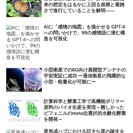
来の想定をはるかに上回る規模と複雑
さで進行していることを解明――
AIに「感情の地図」を描かせる GPT-4
への問いかけで、99の感情語に潜む構
造を可視化
小型衛星での6G向け展開型アンテナの
宇宙実証に成功 ー通信衛星の飛躍的な
小型・軽量化が可能にー
計算科学と酵素工学で高機能ポリマー
原料のバイオ生産を実現～難しかった
ビフェニルのmeta位選択的水酸化酵素
を開発～
星形成ハブにおける巨大な星の誕生を