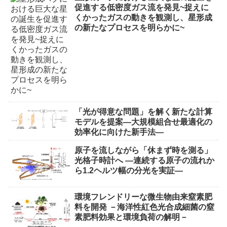
促進する低密度ガス流を発見~捉えに
くかったガスの動きを観測し、星形成
の新たなプロセスを明らかに~
「光が得意な問題」を解く新たな計算
モデルを提案―大規模組合せ最適化の
効率化に向けた新手法―
原子を流しながら「休まず時を測る」
光格子時計へ ―連続する原子の流れか
ら1.2ヘルツ幅の分光を実証―
環境フレンドリーな微生物由来窒素肥
料を開発 －海洋性紅色光合成細菌の窒
素肥料効果と環境負荷の解明－