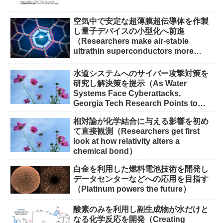
空気中で安定な超薄膜超伝導体を作製
し量子デバイスの小型化へ前進
（Researchers make air-stable
ultrathin superconductors more
scalable for quantum devices）
水道システムへのサイバー攻撃対策を
研究し解決策を提示（As Water
Systems Face Cyberattacks,
Georgia Tech Research Points to
Solutions）
相対論が化学結合に与える影響を初め
て直接観測（Researchers get first
look at how relativity alters a
chemical bond）
白金を利用した燃料電池技術を開発し
データセンターなどへの応用を目指す
（Platinum powers the future）
酸素のみを利用し副生成物が水だけと
なる化学反応を開発（Creating