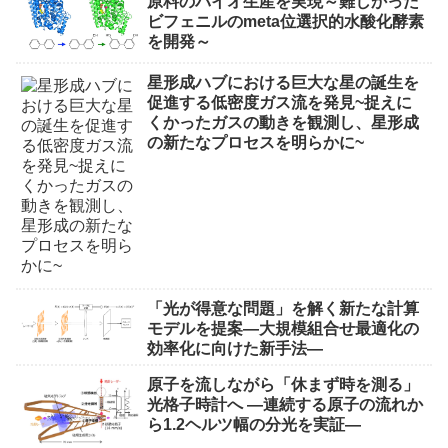
原料のバイオ生産を実現～難しかった
ビフェニルのmeta位選択的水酸化酵素
を開発～
星形成ハブにおける巨大な星の誕生を
促進する低密度ガス流を発見~捉えに
くかったガスの動きを観測し、星形成
の新たなプロセスを明らかに~
「光が得意な問題」を解く新たな計算
モデルを提案―大規模組合せ最適化の
効率化に向けた新手法―
原子を流しながら「休まず時を測る」
光格子時計へ ―連続する原子の流れか
ら1.2ヘルツ幅の分光を実証―