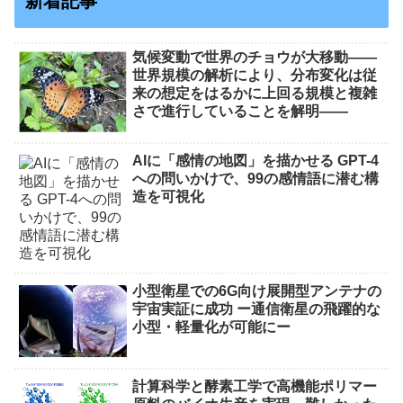
新着記事
気候変動で世界のチョウが大移動――
世界規模の解析により、分布変化は従
来の想定をはるかに上回る規模と複雑
さで進行していることを解明――
AIに「感情の地図」を描かせる GPT-4
への問いかけで、99の感情語に潜む構
造を可視化
小型衛星での6G向け展開型アンテナの
宇宙実証に成功 ー通信衛星の飛躍的な
小型・軽量化が可能にー
計算科学と酵素工学で高機能ポリマー