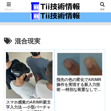
最新の科学技術の情報インフラ。
メニュー
検索
混合現実
指先の色の変化でAR/MR
操作を実現する新入力技
術 ―特別な装置なしで壁
や机をタッチパネルとし
て利用可能にー
スマホ感覚のAR/MR新文
字入力法 ―小型バーチャ