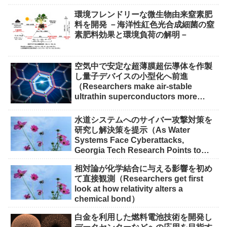
環境フレンドリーな微生物由来窒素肥
料を開発 －海洋性紅色光合成細菌の窒
素肥料効果と環境負荷の解明－
空気中で安定な超薄膜超伝導体を作製
し量子デバイスの小型化へ前進
（Researchers make air-stable
ultrathin superconductors more
scalable for quantum devices）
水道システムへのサイバー攻撃対策を
研究し解決策を提示（As Water
Systems Face Cyberattacks,
Georgia Tech Research Points to
Solutions）
相対論が化学結合に与える影響を初め
て直接観測（Researchers get first
look at how relativity alters a
chemical bond）
白金を利用した燃料電池技術を開発し