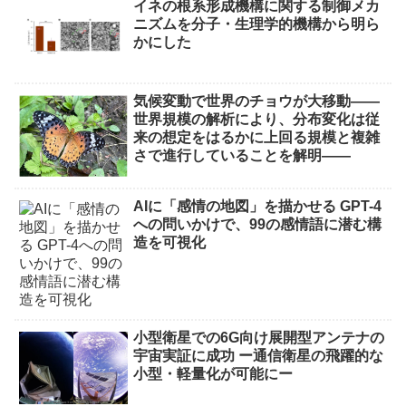
イネの根系形成機構に関する制御メカ
ニズムを分子・生理学的機構から明ら
かにした
気候変動で世界のチョウが大移動――
世界規模の解析により、分布変化は従
来の想定をはるかに上回る規模と複雑
さで進行していることを解明――
AIに「感情の地図」を描かせる GPT-4
への問いかけで、99の感情語に潜む構
造を可視化
小型衛星での6G向け展開型アンテナの
宇宙実証に成功 ー通信衛星の飛躍的な
小型・軽量化が可能にー