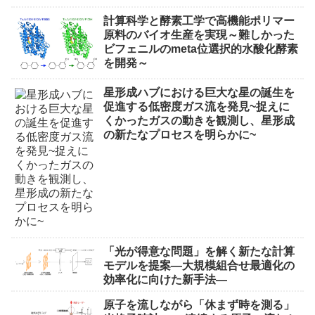
計算科学と酵素工学で高機能ポリマー
原料のバイオ生産を実現～難しかった
ビフェニルのmeta位選択的水酸化酵素
を開発～
星形成ハブにおける巨大な星の誕生を
促進する低密度ガス流を発見~捉えに
くかったガスの動きを観測し、星形成
の新たなプロセスを明らかに~
「光が得意な問題」を解く新たな計算
モデルを提案―大規模組合せ最適化の
効率化に向けた新手法―
原子を流しながら「休まず時を測る」