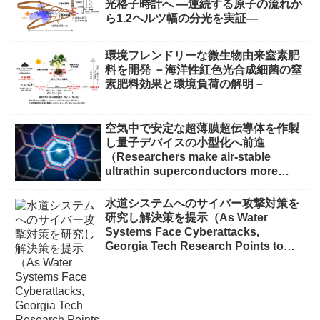
光格子時計へ ―連続する原子の流れか
ら1.2ヘルツ幅の分光を実証―
環境フレンドリーな微生物由来窒素肥
料を開発 －海洋性紅色光合成細菌の窒
素肥料効果と環境負荷の解明－
空気中で安定な超薄膜超伝導体を作製
し量子デバイスの小型化へ前進
（Researchers make air-stable
ultrathin superconductors more
scalable for quantum devices）
水道システムへのサイバー攻撃対策を
研究し解決策を提示（As Water
Systems Face Cyberattacks,
Georgia Tech Research Points to
Solutions）