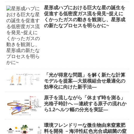
星形成ハブにおける巨大な星の誕生を
促進する低密度ガス流を発見~捉えに
くかったガスの動きを観測し、星形成
の新たなプロセスを明らかに~
「光が得意な問題」を解く新たな計算
モデルを提案―大規模組合せ最適化の
効率化に向けた新手法―
原子を流しながら「休まず時を測る」
光格子時計へ ―連続する原子の流れか
ら1.2ヘルツ幅の分光を実証―
環境フレンドリーな微生物由来窒素肥
料を開発 －海洋性紅色光合成細菌の窒