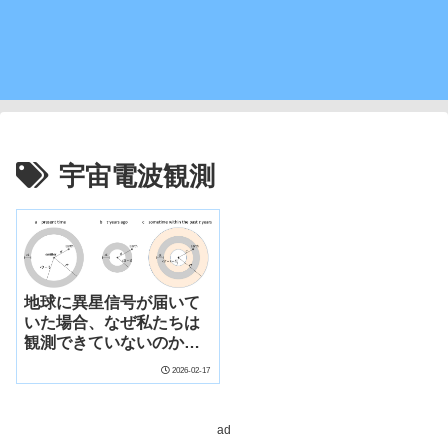
宇宙電波観測
地球に異星信号が届いて
いた場合、なぜ私たちは
観測できていないのか
（If alien signals
2026-02-17
reached Earth, why
haven’t we seen
them?）
ad