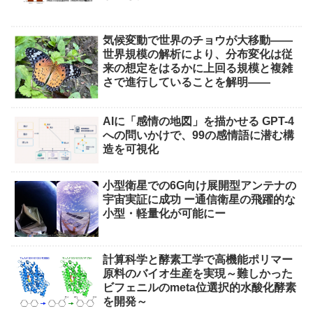
気候変動で世界のチョウが大移動――
世界規模の解析により、分布変化は従
来の想定をはるかに上回る規模と複雑
さで進行していることを解明――
AIに「感情の地図」を描かせる GPT-4
への問いかけで、99の感情語に潜む構
造を可視化
小型衛星での6G向け展開型アンテナの
宇宙実証に成功 ー通信衛星の飛躍的な
小型・軽量化が可能にー
計算科学と酵素工学で高機能ポリマー
原料のバイオ生産を実現～難しかった
ビフェニルのmeta位選択的水酸化酵素
を開発～