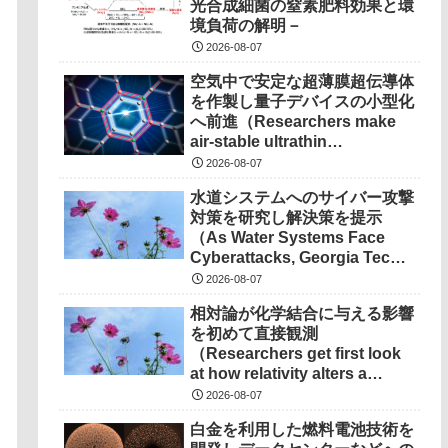
光合成細菌の窒素肥料効果と環
境負荷の解明－
2026-08-07
空気中で安定な超薄膜超伝導体
を作製し量子デバイスの小型化
へ前進（Researchers make
air-stable ultrathin
superconductors more
2026-08-07
scalable for quantum
水道システムへのサイバー攻撃
devices）
対策を研究し解決策を提示
（As Water Systems Face
Cyberattacks, Georgia Tech
Research Points to
2026-08-07
Solutions）
相対論が化学結合に与える影響
を初めて直接観測
（Researchers get first look
at how relativity alters a
chemical bond）
2026-08-07
白金を利用した燃料電池技術を