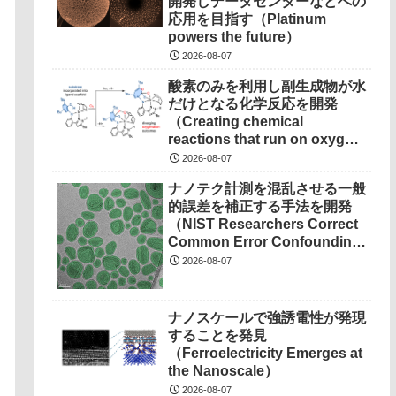
開発しデータセンターなどへの
応用を目指す（Platinum
powers the future）
2026-08-07
酸素のみを利用し副生成物が水
だけとなる化学反応を開発
（Creating chemical
reactions that run on oxygen,
produce only water as
2026-08-07
waste）
ナノテク計測を混乱させる一般
的誤差を補正する手法を開発
（NIST Researchers Correct
Common Error Confounding
Nanotech Measurements）
2026-08-07
ナノスケールで強誘電性が発現
することを発見
（Ferroelectricity Emerges at
the Nanoscale）
2026-08-07