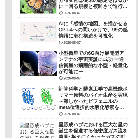
分布変化は従来の想定をはるか
に上回る規模と複雑さで進行し
ていることを解明――
2026-08-07
AIに「感情の地図」を描かせる
GPT-4への問いかけで、99の感
情語に潜む構造を可視化
2026-08-07
小型衛星での6G向け展開型ア
ンテナの宇宙実証に成功 ー通
信衛星の飛躍的な小型・軽量化
が可能にー
2026-08-07
計算科学と酵素工学で高機能ポ
リマー原料のバイオ生産を実現
～難しかったビフェニルの
meta位選択的水酸化酵素を開
発～
2026-08-07
星形成ハブにおける巨大な星の
誕生を促進する低密度ガス流を
発見~捉えにくかったガスの動