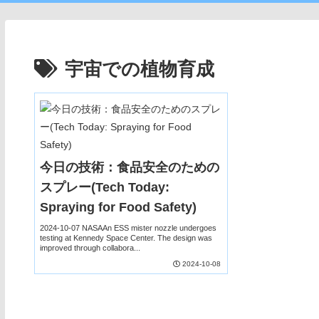
宇宙での植物育成
今日の技術：食品安全のための
スプレー(Tech Today:
Spraying for Food Safety)
2024-10-07 NASAAn ESS mister nozzle undergoes
testing at Kennedy Space Center. The design was
improved through collabora...
2024-10-08