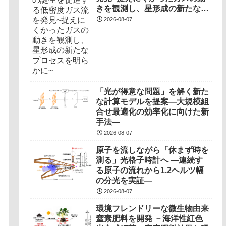
きを観測し、星形成の新たなプ
ロセスを明らかに~
2026-08-07
「光が得意な問題」を解く新た
な計算モデルを提案―大規模組
合せ最適化の効率化に向けた新
手法―
2026-08-07
原子を流しながら「休まず時を
測る」光格子時計へ ―連続す
る原子の流れから1.2ヘルツ幅
の分光を実証―
2026-08-07
環境フレンドリーな微生物由来
窒素肥料を開発 －海洋性紅色