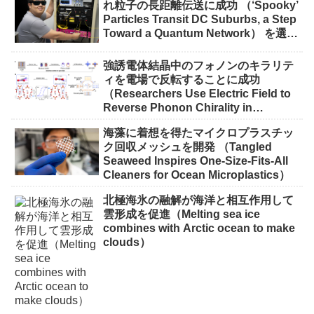
れ粒子の長距離伝送に成功 （‘Spooky’
Particles Transit DC Suburbs, a Step
Toward a Quantum Network） を選択
量子ネットワーク実現に向け量子もつ
れ粒子の長距離伝送に成功 （‘Spooky’
強誘電体結晶中のフォノンのキラリテ
Particles Transit DC Suburbs, a Step
ィを電場で反転することに成功
Toward a Quantum Network）
（Researchers Use Electric Field to
Reverse Phonon Chirality in
Ferroelectric Crystal）
海藻に着想を得たマイクロプラスチッ
ク回収メッシュを開発 （Tangled
Seaweed Inspires One-Size-Fits-All
Cleaners for Ocean Microplastics）
北極海氷の融解が海洋と相互作用して
雲形成を促進（Melting sea ice
combines with Arctic ocean to make
clouds）