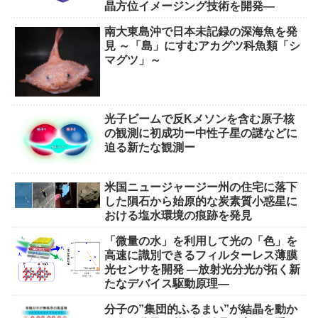
晶方位イメージング技術を開発―
南大東島沖で日本未記録の深海魚を発
見 ～「島」にすむアカグツ科魚類「シ
マグツ」～
光子ビームで反Kメソンを含む原子核
の観測に初成功ー中性子星の謎などに
迫る新たな観測ー
米国ニュージャージー州の住宅に落下
した隕石から始原的な炭素質小惑星に
おける塩水環境の痕跡を発見
「微量の水」を利用して光の「色」を
高速に識別できるフィルターレス薄膜
光センサを開発 ―放射光分光が拓く新
たなデバイス駆動原理―
分子の”集団的ふるまい”が結晶を動か