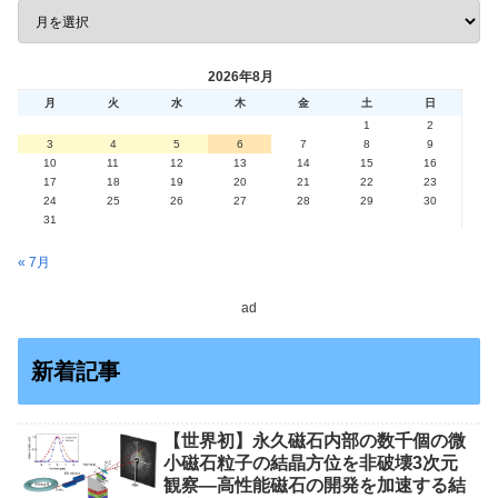
2026年8月
月
火
水
木
金
土
日
1
2
3
4
5
6
7
8
9
10
11
12
13
14
15
16
17
18
19
20
21
22
23
24
25
26
27
28
29
30
31
« 7月
ad
新着記事
【世界初】永久磁石内部の数千個の微
小磁石粒子の結晶方位を非破壊3次元
観察―高性能磁石の開発を加速する結