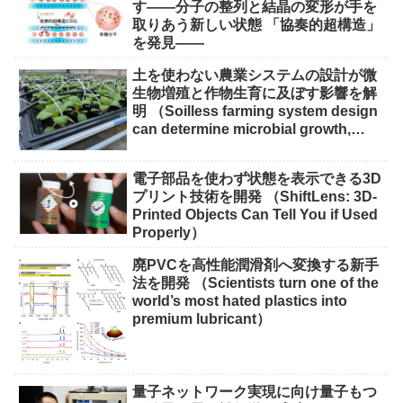
す――分子の整列と結晶の変形が手を
取りあう新しい状態 「協奏的超構造」
を発見――
土を使わない農業システムの設計が微
生物増殖と作物生育に及ぼす影響を解
明 （Soilless farming system design
can determine microbial growth,
impact on crops）
電子部品を使わず状態を表示できる3D
プリント技術を開発 （ShiftLens: 3D-
Printed Objects Can Tell You if Used
Properly）
廃PVCを高性能潤滑剤へ変換する新手
法を開発 （Scientists turn one of the
world’s most hated plastics into
premium lubricant）
量子ネットワーク実現に向け量子もつ