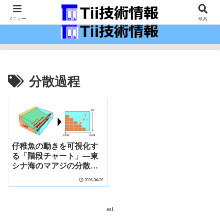
最新の科学技術の情報インフラ。
メニュー
検索
分散過程
仔稚魚の動きを可視化す
る「階段チャート」―東
シナ海のマアジの分散過
程を解明―
2026-04-30
ad