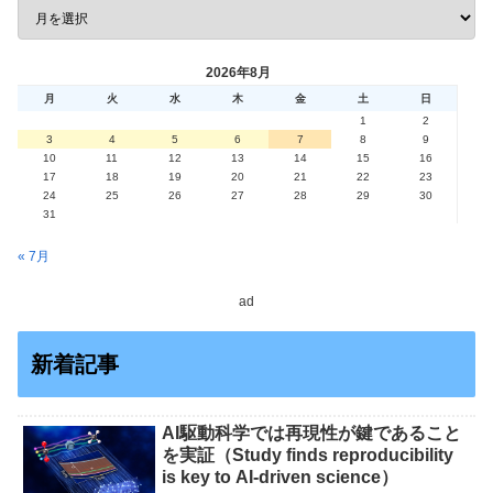
2026年8月
月
火
水
木
金
土
日
1
2
3
4
5
6
7
8
9
10
11
12
13
14
15
16
17
18
19
20
21
22
23
24
25
26
27
28
29
30
31
« 7月
ad
新着記事
AI駆動科学では再現性が鍵であること
を実証（Study finds reproducibility
is key to AI-driven science）