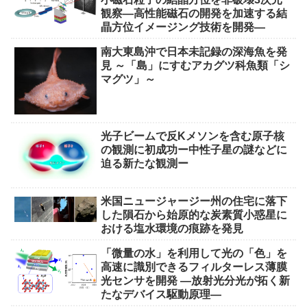
観察―高性能磁石の開発を加速する結
晶方位イメージング技術を開発―
南大東島沖で日本未記録の深海魚を発
見 ～「島」にすむアカグツ科魚類「シ
マグツ」～
光子ビームで反Kメソンを含む原子核
の観測に初成功ー中性子星の謎などに
迫る新たな観測ー
米国ニュージャージー州の住宅に落下
した隕石から始原的な炭素質小惑星に
おける塩水環境の痕跡を発見
「微量の水」を利用して光の「色」を
高速に識別できるフィルターレス薄膜
光センサを開発 ―放射光分光が拓く新
たなデバイス駆動原理―