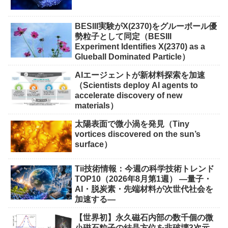
BESIII実験がX(2370)をグルーボール優
勢粒子として同定（BESIII
Experiment Identifies X(2370) as a
Glueball Dominated Particle）
AIエージェントが新材料探索を加速
（Scientists deploy AI agents to
accelerate discovery of new
materials）
太陽表面で微小渦を発見（Tiny
vortices discovered on the sun’s
surface）
Tii技術情報：今週の科学技術トレンド
TOP10（2026年8月第1週） ―量子・
AI・脱炭素・先端材料が次世代社会を
加速する―
【世界初】永久磁石内部の数千個の微
小磁石粒子の結晶方位を非破壊3次元