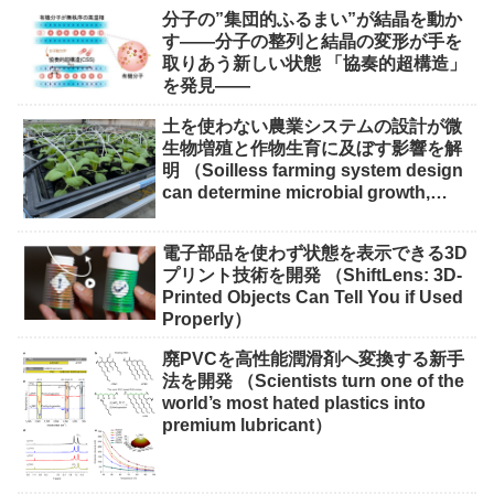
分子の”集団的ふるまい”が結晶を動か
す――分子の整列と結晶の変形が手を
取りあう新しい状態 「協奏的超構造」
を発見――
土を使わない農業システムの設計が微
生物増殖と作物生育に及ぼす影響を解
明 （Soilless farming system design
can determine microbial growth,
impact on crops）
電子部品を使わず状態を表示できる3D
プリント技術を開発 （ShiftLens: 3D-
Printed Objects Can Tell You if Used
Properly）
廃PVCを高性能潤滑剤へ変換する新手
法を開発 （Scientists turn one of the
world’s most hated plastics into
premium lubricant）