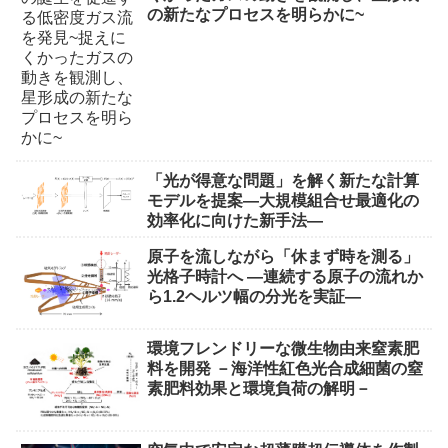
の新たなプロセスを明らかに~
「光が得意な問題」を解く新たな計算
モデルを提案―大規模組合せ最適化の
効率化に向けた新手法―
原子を流しながら「休まず時を測る」
光格子時計へ ―連続する原子の流れか
ら1.2ヘルツ幅の分光を実証―
環境フレンドリーな微生物由来窒素肥
料を開発 －海洋性紅色光合成細菌の窒
素肥料効果と環境負荷の解明－