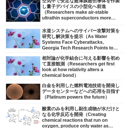
空気中で安定な超薄膜超伝導体を作製
し量子デバイスの小型化へ前進
（Researchers make air-stable
ultrathin superconductors more
scalable for quantum devices）
水道システムへのサイバー攻撃対策を
研究し解決策を提示（As Water
Systems Face Cyberattacks,
Georgia Tech Research Points to
Solutions）
相対論が化学結合に与える影響を初め
て直接観測（Researchers get first
look at how relativity alters a
chemical bond）
白金を利用した燃料電池技術を開発し
データセンターなどへの応用を目指す
（Platinum powers the future）
酸素のみを利用し副生成物が水だけと
なる化学反応を開発（Creating
chemical reactions that run on
oxygen, produce only water as