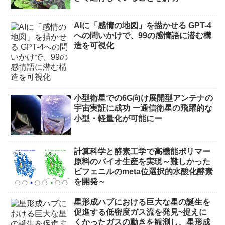
AIに「感情の地図」を描かせる GPT-4
への問いかけで、99の感情語に潜む構
造を可視化
小型衛星での6G向け展開型アンテナの
宇宙実証に成功 ー通信衛星の飛躍的な
小型・軽量化が可能にー
計算科学と酵素工学で高機能ポリマー
原料のバイオ生産を実現～難しかった
ビフェニルのmeta位選択的水酸化酵素
を開発～
星形成ハブにおける巨大な星の誕生を
促進する低密度ガス流を発見~捉えに
くかったガスの動きを観測し、星形成