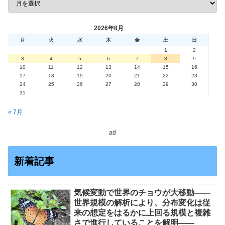
2026年8月
月
火
水
木
金
土
日
1
2
3
4
5
6
7
8
9
10
11
12
13
14
15
16
17
18
19
20
21
22
23
24
25
26
27
28
29
30
31
« 7月
ad
新着記事
気候変動で世界のチョウが大移動――
世界規模の解析により、分布変化は従
来の想定をはるかに上回る規模と複雑
さで進行していることを解明――