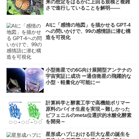
来の想定をはるかに上回る規模と複雑
さで進行していることを解明――
AIに「感情の地図」を描かせる GPT-4
への問いかけで、99の感情語に潜む構
造を可視化
小型衛星での6G向け展開型アンテナの
宇宙実証に成功 ー通信衛星の飛躍的な
小型・軽量化が可能にー
計算科学と酵素工学で高機能ポリマー
原料のバイオ生産を実現～難しかった
ビフェニルのmeta位選択的水酸化酵素
を開発～
星形成ハブにおける巨大な星の誕生を