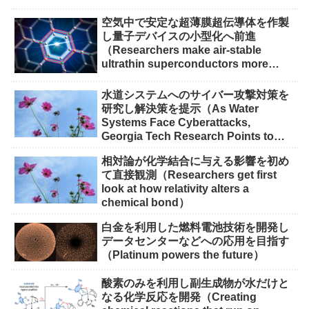
空気中で安定な超薄膜超伝導体を作製
し量子デバイスの小型化へ前進
（Researchers make air-stable
ultrathin superconductors more
scalable for quantum devices）
水道システムへのサイバー攻撃対策を
研究し解決策を提示（As Water
Systems Face Cyberattacks,
Georgia Tech Research Points to
Solutions）
相対論が化学結合に与える影響を初め
て直接観測（Researchers get first
look at how relativity alters a
chemical bond）
白金を利用した燃料電池技術を開発し
データセンターなどへの応用を目指す
（Platinum powers the future）
酸素のみを利用し副生成物が水だけと
なる化学反応を開発（Creating