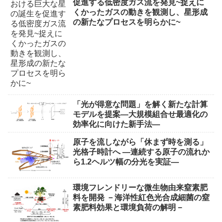
促進する低密度ガス流を発見~捉えに
くかったガスの動きを観測し、星形成
の新たなプロセスを明らかに~
「光が得意な問題」を解く新たな計算
モデルを提案―大規模組合せ最適化の
効率化に向けた新手法―
原子を流しながら「休まず時を測る」
光格子時計へ ―連続する原子の流れか
ら1.2ヘルツ幅の分光を実証―
環境フレンドリーな微生物由来窒素肥
料を開発 －海洋性紅色光合成細菌の窒
素肥料効果と環境負荷の解明－