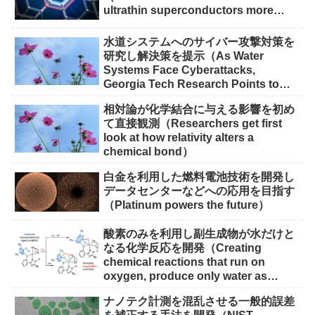
ultrathin superconductors more
scalable for quantum devices）
水道システムへのサイバー攻撃対策を
研究し解決策を提示（As Water
Systems Face Cyberattacks,
Georgia Tech Research Points to
Solutions）
相対論が化学結合に与える影響を初め
て直接観測（Researchers get first
look at how relativity alters a
chemical bond）
白金を利用した燃料電池技術を開発し
データセンターなどへの応用を目指す
（Platinum powers the future）
酸素のみを利用し副生成物が水だけと
なる化学反応を開発（Creating
chemical reactions that run on
oxygen, produce only water as
waste）
ナノテク計測を混乱させる一般的誤差