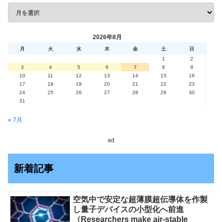
2026年8月
月
火
水
木
金
土
日
1
2
3
4
5
6
7
8
9
10
11
12
13
14
15
16
17
18
19
20
21
22
23
24
25
26
27
28
29
30
31
« 7月
ad
新着記事
空気中で安定な超薄膜超伝導体を作製
し量子デバイスの小型化へ前進
（Researchers make air-stable