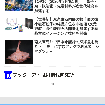
TOP10（2026年8月第1週） ―量子・
AI・脱炭素・先端材料が次世代社会を
加速する―
【世界初】永久磁石内部の数千個の微
小磁石粒子の結晶方位を非破壊3次元
観察―高性能磁石の開発を加速する結
晶方位イメージング技術を開発―
南大東島沖で日本未記録の深海魚を発
見 ～「島」にすむアカグツ科魚類「シ
マグツ」～
ad