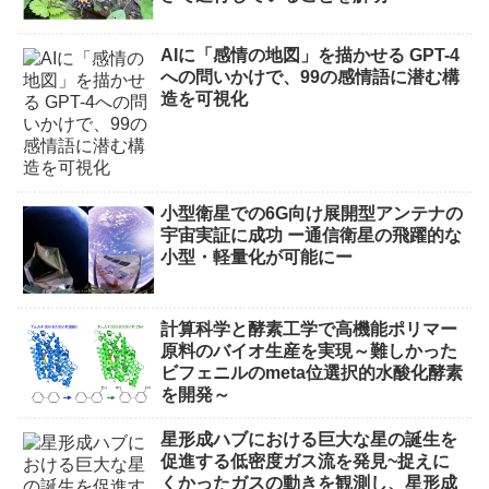
AIに「感情の地図」を描かせる GPT-4
への問いかけで、99の感情語に潜む構
造を可視化
小型衛星での6G向け展開型アンテナの
宇宙実証に成功 ー通信衛星の飛躍的な
小型・軽量化が可能にー
計算科学と酵素工学で高機能ポリマー
原料のバイオ生産を実現～難しかった
ビフェニルのmeta位選択的水酸化酵素
を開発～
星形成ハブにおける巨大な星の誕生を
促進する低密度ガス流を発見~捉えに
くかったガスの動きを観測し、星形成