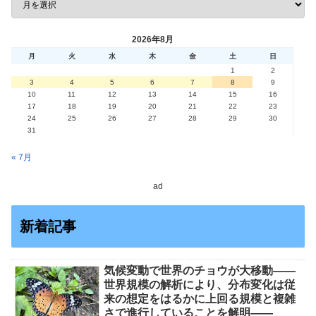
2026年8月
月
火
水
木
金
土
日
1
2
3
4
5
6
7
8
9
10
11
12
13
14
15
16
17
18
19
20
21
22
23
24
25
26
27
28
29
30
31
« 7月
ad
新着記事
気候変動で世界のチョウが大移動――
世界規模の解析により、分布変化は従
来の想定をはるかに上回る規模と複雑
さで進行していることを解明――