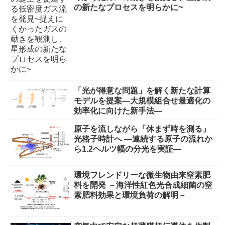
の新たなプロセスを明らかに~
「光が得意な問題」を解く新たな計算
モデルを提案―大規模組合せ最適化の
効率化に向けた新手法―
原子を流しながら「休まず時を測る」
光格子時計へ ―連続する原子の流れか
ら1.2ヘルツ幅の分光を実証―
環境フレンドリーな微生物由来窒素肥
料を開発 －海洋性紅色光合成細菌の窒
素肥料効果と環境負荷の解明－