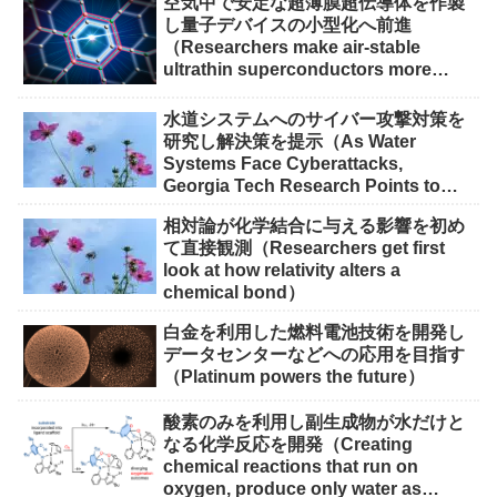
空気中で安定な超薄膜超伝導体を作製
し量子デバイスの小型化へ前進
（Researchers make air-stable
ultrathin superconductors more
scalable for quantum devices）
水道システムへのサイバー攻撃対策を
研究し解決策を提示（As Water
Systems Face Cyberattacks,
Georgia Tech Research Points to
Solutions）
相対論が化学結合に与える影響を初め
て直接観測（Researchers get first
look at how relativity alters a
chemical bond）
白金を利用した燃料電池技術を開発し
データセンターなどへの応用を目指す
（Platinum powers the future）
酸素のみを利用し副生成物が水だけと
なる化学反応を開発（Creating
chemical reactions that run on
oxygen, produce only water as