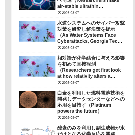
へ前進（Researchers make
air-stable ultrathin
superconductors more
2026-08-07
scalable for quantum
水道システムへのサイバー攻撃
devices）
対策を研究し解決策を提示
（As Water Systems Face
Cyberattacks, Georgia Tech
Research Points to
2026-08-07
Solutions）
相対論が化学結合に与える影響
を初めて直接観測
（Researchers get first look
at how relativity alters a
chemical bond）
2026-08-07
白金を利用した燃料電池技術を
開発しデータセンターなどへの
応用を目指す（Platinum
powers the future）
2026-08-07
酸素のみを利用し副生成物が水
だけとなる化学反応を開発