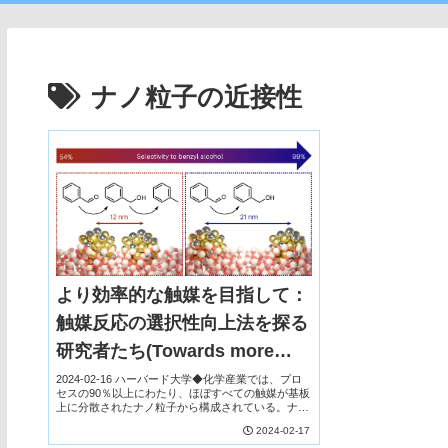
ナノ粒子の近接性
より効率的な触媒を目指して：
触媒反応の選択性向上法を探る
研究者たち(Towards more
efficient catalysts：
2024-02-16 ハーバード大学◆化学産業では、プロ
セスの90％以上にわたり、ほぼすべての触媒が基板
Researchers expand ways to
上に分散されたナノ粒子から構成されている。ナノ
粒子の大きさと距離が、触媒反応の速度や生成物に
2024-02-17
improve the selectivity of
重要な役割を果たすことは長く疑われてきたが、...