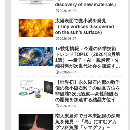
discovery of new materials）
2026-08-07
太陽表面で微小渦を発見
（Tiny vortices discovered
on the sun’s surface）
2026-08-07
Tii技術情報：今週の科学技術
トレンドTOP10（2026年8月第
1週） ―量子・AI・脱炭素・先
端材料が次世代社会を加速する
―
2026-08-07
【世界初】永久磁石内部の数千
個の微小磁石粒子の結晶方位を
非破壊3次元観察―高性能磁石
の開発を加速する結晶方位イメ
ージング技術を開発―
2026-08-06
南大東島沖で日本未記録の深海
魚を発見 ～「島」にすむアカ
グツ科魚類「シマグツ」～