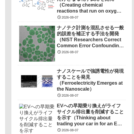
（Creating chemical
reactions that run on oxygen,
produce only water as
2026-08-07
waste）
ナノテク計測を混乱させる一般
的誤差を補正する手法を開発
（NIST Researchers Correct
Common Error Confounding
Nanotech Measurements）
2026-08-07
ナノスケールで強誘電性が発現
することを発見
（Ferroelectricity Emerges at
the Nanoscale）
2026-08-07
EVへの早期乗り換えがライフ
サイクル排出量を削減すること
を示す（Thinking about
trading your car in for an EV?
There’s a compelling new
2026-08-07