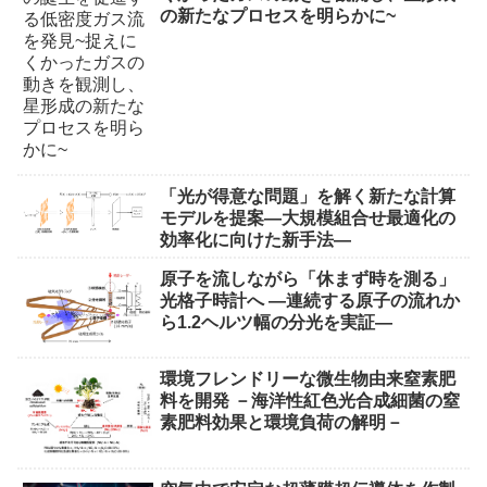
の新たなプロセスを明らかに~
「光が得意な問題」を解く新たな計算
モデルを提案―大規模組合せ最適化の
効率化に向けた新手法―
原子を流しながら「休まず時を測る」
光格子時計へ ―連続する原子の流れか
ら1.2ヘルツ幅の分光を実証―
環境フレンドリーな微生物由来窒素肥
料を開発 －海洋性紅色光合成細菌の窒
素肥料効果と環境負荷の解明－