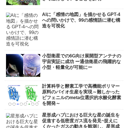
AIに「感情の地図」を描かせる GPT-4
への問いかけで、99の感情語に潜む構
造を可視化
小型衛星での6G向け展開型アンテナの
宇宙実証に成功 ー通信衛星の飛躍的な
小型・軽量化が可能にー
計算科学と酵素工学で高機能ポリマー
原料のバイオ生産を実現～難しかった
ビフェニルのmeta位選択的水酸化酵素
を開発～
星形成ハブにおける巨大な星の誕生を
促進する低密度ガス流を発見~捉えに
くかったガスの動きを観測し、星形成