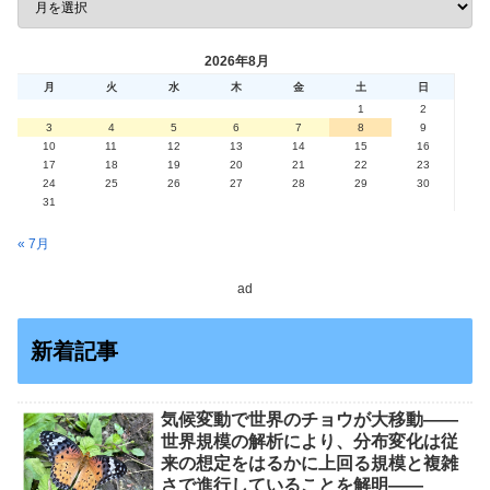
2026年8月
月
火
水
木
金
土
日
1
2
3
4
5
6
7
8
9
10
11
12
13
14
15
16
17
18
19
20
21
22
23
24
25
26
27
28
29
30
31
« 7月
ad
新着記事
気候変動で世界のチョウが大移動――
世界規模の解析により、分布変化は従
来の想定をはるかに上回る規模と複雑
さで進行していることを解明――