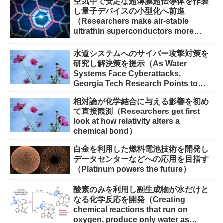
空気中で安定な超薄膜超伝導体を作製
し量子デバイスの小型化へ前進
（Researchers make air-stable
ultrathin superconductors more
scalable for quantum devices）
水道システムへのサイバー攻撃対策を
研究し解決策を提示（As Water
Systems Face Cyberattacks,
Georgia Tech Research Points to
Solutions）
相対論が化学結合に与える影響を初め
て直接観測（Researchers get first
look at how relativity alters a
chemical bond）
白金を利用した燃料電池技術を開発し
データセンターなどへの応用を目指す
（Platinum powers the future）
酸素のみを利用し副生成物が水だけと
なる化学反応を開発（Creating
chemical reactions that run on
oxygen, produce only water as