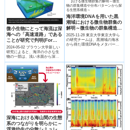
海洋環境DNAを用いた黒
潮域における微生物群集の
解明～微生物の群集構造や
微小生物にとって海流は深
分布パターンから探る生態
海への「高速道路」である
2025-11-28 東京大学東京大学ら
系構造～
の研究チームは、黒潮域の海水
ことが研究で判明(For
から得た環境DNAをメタバーコ
microscopic organisms,
2024-05-02 ブラウン大学新しい
ーディング解析し、原核生物と
ocean currents act as
研究によると、海洋の小さな生
真核微生物の群集構造と分布パ
物の一部は、浅い水面から深い
‘expressway’ to deeper
ターン...
深さに運ばれ、海の化学や生態
depths, study finds)
系に大きな影響を与えているそ
うです。...
深海における海山間の生態
系のつながりを明らかに～
浮遊幼生の分散シミュレー