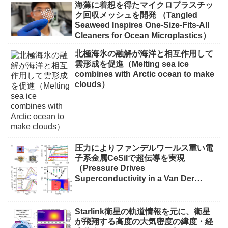
海藻に着想を得たマイクロプラスチッ
ク回収メッシュを開発 （Tangled
Seaweed Inspires One-Size-Fits-All
Cleaners for Ocean Microplastics）
北極海氷の融解が海洋と相互作用して
雲形成を促進（Melting sea ice
combines with Arctic ocean to make
clouds）
圧力によりファンデルワールス重い電
子系金属CeSiIで超伝導を実現
（Pressure Drives
Superconductivity in a Van Der
Waals Heavy-Fermion Metal CeSiI）
Starlink衛星の軌道情報を元に、衛星
が飛翔する高度の大気密度の緯度・経