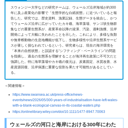
スウォンジー大学などの研究チームは、ウェールズ沿岸海域が約300
年に及ぶ産業化の影響で「生態学的な白紙状態」に近づいていると報
告した。研究では、歴史資料、漁業記録、生態データを統合し、かつ
てウェールズ沿岸に広がっていたカキ礁、海草藻場、サンゴ状生物群
集などの重要生態系が、産業革命以降の浚渫、汚染、過剰漁獲、沿岸
開発によって大幅に失われたことを示した。これにより、多様な魚類
や無脊椎動物の生息地機能が低下し、生物多様性や沿岸生態系サービ
スが著しく損なわれているという。研究者らは、現在の海洋環境を
「本来の自然状態」と誤認する“シフティング・ベースライン”の問題
を指摘し、過去の生態系を理解することが海洋再生政策に不可欠だと
強調した。特に海草藻場やカキ礁の復元は、炭素固定、水質改善、水
産資源回復、沿岸保護に重要な役割を果たす可能性があるとしてい
る。
＜関連情報＞
https://www.swansea.ac.uk/press-office/news-
events/news/2026/05/300-years-of-industrialisation-have-left-wales-
with-a-blank-ecological-canvas-in-its-coastal-waters.php
https://onlinelibrary.wiley.com/doi/10.1111/1477-8947.70063
ウェールズの河口と海岸における300年にわた