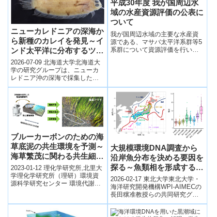
平成30年度 我が国周辺水
域の水産資源評価の公表に
ついて
ニューカレドニアの深海か
我が国周辺水域の主要な水産資
ら新種のカレイを発見～イ
源である、マサバ太平洋系群等5
系群について資源評価を行い、
ンド太平洋に分布するツキ
昨年10月に公表した資源評価対
ノワガレイ属の形態的特徴
2026-07-09 北海道大学北海道大
象魚種・系群（48魚種79系群）
を整理～
学の研究グループは、ニューカ
とあわせ、50魚種84系群につい
レドニア沖の深海で採集した標
て「平成30年度我が国周辺水域
本を調査し、インド太平洋に分
の水産資源評価」取りまとめ
布する深海性魚類ツキノワガレ
た。
イ属（S...
ブルーカーボンのための海
草底泥の共生環境を予測～
大規模環境DNA調査から
海草繁茂に関わる共生細菌
沿岸魚分布を決める要因を
群の因果関係を「見える
探る～魚類相を形成する複
2023-01-12 理化学研究所,北里大
化」～
学理化学研究所（理研）環境資
雑な海流の働きが明らかに
2026-02-17 東北大学東北大学・
源科学研究センター 環境代謝分
～
海洋研究開発機構WPI-AIMECの
析研究チームの菊地 淳 チームリ
長田穣准教授らの共同研究グル
ーダー、生命医科学研究セン
ープは、日本全国528地点で過去
タ...
最大規模の環境DNA調査...