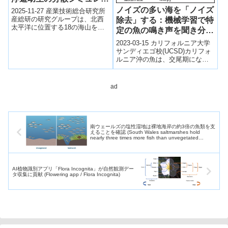
ションによる連結性の可視
ノイズの多い海を「ノイズ
2025-11-27 産業技術総合研究所
化～
産総研の研究グループは、北西
除去」する：機械学習で特
太平洋に位置する18の海山を対
定の魚の鳴き声を聞き分け
象に、浮遊幼生の分散シミュレ
る。(“Denoising” a Noisy
2023-03-15 カリフォルニア大学
ーションを実施し、深海生態系
Ocean：Scripps
サンディエゴ校(UCSD)カリフォ
の連結...
ルニア沖の魚は、交尾期になる
Oceanography
と夕方と日の出前に愛の歌を歌
researchers use machine
う。この歌はカエル、昆虫、ク
learning to listen for
ジ...
ad
specific fish sounds)
南ウェールズの塩性湿地は裸地海岸の約3倍の魚類を支
えることを確認 (South Wales saltmarshes hold
nearly three times more fish than unvegetated
shores, Swansea University study shows)
AI植物識別アプリ「Flora Incognita」が自然観測デー
タ収集に貢献 (Flowering app / Flora Incognita)