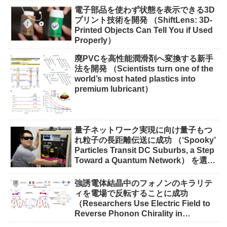
電子部品を使わず状態を表示できる3D
プリント技術を開発 （ShiftLens: 3D-
Printed Objects Can Tell You if Used
Properly）
廃PVCを高性能潤滑剤へ変換する新手
法を開発 （Scientists turn one of the
world’s most hated plastics into
premium lubricant）
量子ネットワーク実現に向け量子もつ
れ粒子の長距離伝送に成功 （‘Spooky’
Particles Transit DC Suburbs, a Step
Toward a Quantum Network） を選択
量子ネットワーク実現に向け量子もつ
れ粒子の長距離伝送に成功 （‘Spooky’
強誘電体結晶中のフォノンのキラリテ
Particles Transit DC Suburbs, a Step
ィを電場で反転することに成功
Toward a Quantum Network）
（Researchers Use Electric Field to
Reverse Phonon Chirality in
Ferroelectric Crystal）