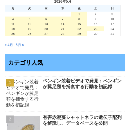
2026年5月
月
火
水
木
金
土
日
1
2
3
4
5
6
7
8
9
10
11
12
13
14
15
16
17
18
19
20
21
22
23
24
25
26
27
28
29
30
31
« 4月
6月 »
カテゴリ人気
ペンギン装着ビデオで発見：ペンギン
が翼足類を捕食する行動を初記録
有害赤潮藻シャットネラの遺伝子配列
を解読し、データベースを公開