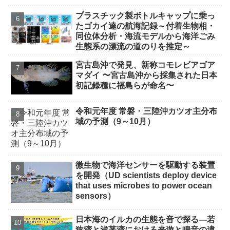
プラスチック製ボトルキャップに乗っ
たゴカイ達の航海記録～付着生物相・
同位体分析・海流モデルから海洋ごみ
生態系の漂流の道のりを推定～
宮古島沖で発⾒、新称コモレビアゴア
マダイ 〜宮古島沖から採集された⽇本
初記録種に福島らが命名〜
令和元年度 常磐・三陸沖カツオ主分布
域の予測（9～10月）
微生物で海洋センサーを駆動する装置
を開発（UD scientists deploy device
that uses microbes to power ocean
sensors）
日本海のイルカの生態を音で探る―若
狭湾と浅茅湾における来遊と鳴音の違