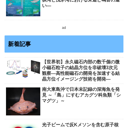
い―
ad
新着記事
【世界初】永久磁石内部の数千個の微
小磁石粒子の結晶方位を非破壊3次元
観察―高性能磁石の開発を加速する結
晶方位イメージング技術を開発―
南大東島沖で日本未記録の深海魚を発
見 ～「島」にすむアカグツ科魚類「シ
マグツ」～
光子ビームで反Kメソンを含む原子核