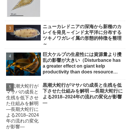
ニューカレドニアの深海から新種のカ
レイを発見～インド太平洋に分布する
ツキノワガレイ属の形態的特徴を整理
～
巨大ケルプの生産性には資源量より攪
乱の影響が大きい（Disturbance has
a greater effect on giant kelp
productivity than does resource
availability）
黒潮大蛇行がマサバの成長と生残を低
下させた仕組みを解明 ―長期大蛇行に
よる2018–2024年の流れの変化が影響
―