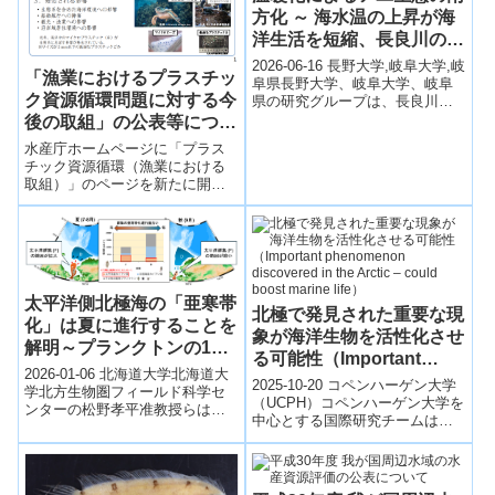
方化 ～ 海水温の上昇が海
洋生活を短縮、長良川の長
期データで解明
2026-06-16 長野大学,岐阜大学,岐
「漁業におけるプラスチッ
阜県長野大学、岐阜大学、岐阜
ク資源循環問題に対する今
県の研究グループは、長良川河
口堰で1995～2025年に収集され
後の取組」の公表等につい
たアユの長期データを解析...
て
水産庁ホームページに「プラス
チック資源循環（漁業における
取組）」のページを新たに開設
し、今後、関連情報を発信して
いくこととした。
太平洋側北極海の「亜寒帯
北極で発見された重要な現
化」は夏に進行することを
象が海洋生物を活性化させ
解明～プランクトンの12
る可能性（Important
年間の長期観測データを日
2026-01-06 北海道大学北海道大
phenomenon discovered
2025-10-20 コペンハーゲン大学
韓共同で解析～
学北方生物圏フィールド科学セ
in the Arctic – could
（UCPH）コペンハーゲン大学を
ンターの松野孝平准教授らは、
中心とする国際研究チームは、
boost marine life）
2008～2021年の12年間にわたる
北極海中央部の海氷下でこれま
日韓共同観測データを用い、...
で不可能と考えられていた「窒
素固...