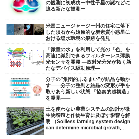
の観測に初成功ー中性子星の謎などに
迫る新たな観測ー
米国ニュージャージー州の住宅に落下
した隕石から始原的な炭素質小惑星に
おける塩水環境の痕跡を発見
「微量の水」を利用して光の「色」を
高速に識別できるフィルターレス薄膜
光センサを開発 ―放射光分光が拓く新
たなデバイス駆動原理―
分子の”集団的ふるまい”が結晶を動か
す――分子の整列と結晶の変形が手を
取りあう新しい状態 「協奏的超構造」
を発見――
土を使わない農業システムの設計が微
生物増殖と作物生育に及ぼす影響を解
明 （Soilless farming system design
can determine microbial growth,
impact on crops）