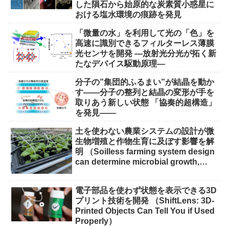
した隕石から始原的な炭素質小惑星に
おける塩水環境の痕跡を発見
「微量の水」を利用して光の「色」を
高速に識別できるフィルターレス薄膜
光センサを開発 ―放射光分光が拓く新
たなデバイス駆動原理―
分子の”集団的ふるまい”が結晶を動か
す――分子の整列と結晶の変形が手を
取りあう新しい状態 「協奏的超構造」
を発見――
土を使わない農業システムの設計が微
生物増殖と作物生育に及ぼす影響を解
明 （Soilless farming system design
can determine microbial growth,
impact on crops）
電子部品を使わず状態を表示できる3D
プリント技術を開発 （ShiftLens: 3D-
Printed Objects Can Tell You if Used
Properly）