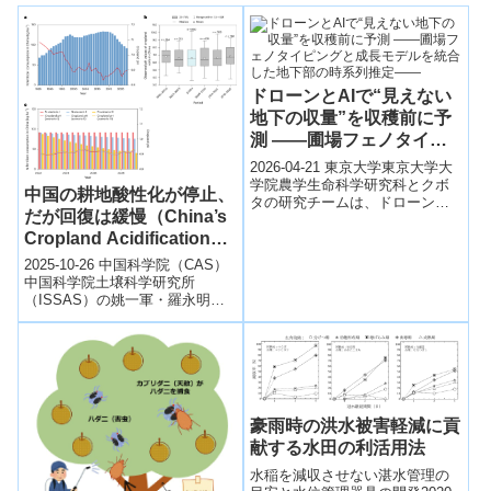
ドローンとAIで“見えない
地下の収量”を収穫前に予
測 ――圃場フェノタイピ
ングと成長モデルを統合し
2026-04-21 東京大学東京大学大
た地下部の時系列推定――
学院農学生命科学研究科とクボ
中国の耕地酸性化が停止、
タの研究チームは、ドローンと
だが回復は緩慢（China’s
AIを用いて地下にあるジャガイ
モの収量を収穫前に予測する新
Cropland Acidification
手法を...
Has Ceased―But
2025-10-26 中国科学院（CAS）
Recovery Is Slow）
中国科学院土壌科学研究所
（ISSAS）の姚一軍・羅永明両
教授による最新研究で、中国の
農耕地における長期的な酸性化
が20...
豪雨時の洪水被害軽減に貢
献する水田の利活用法
水稲を減収させない湛水管理の