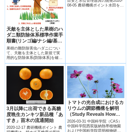
目安と水位管理器具の開発2020-
08-05 農研機構ポイント水田を豪
雨時の洪水対策に積極的に活用
するために必要な水深および湛
水期間...
天敵を主体とした果樹のハ
ダニ類防除体系標準作業手
順書(リンゴ編/ナシ編/基
礎・資料編)を公開
果樹の難防除害虫ハダニについ
て、天敵を主体とした新規で実
用的な防除体系(
防除体系)を確立
した。基礎の解説を含めた3編の
標準作業手順書(SOP)1)を作成し
ウェブサイトで公開した。
トマトの光合成におけるカ
リウムの調節機構を解明
3月以降に出荷できる高糖
（Study Reveals How
度晩生カンキツ新品種「あ
Potassium Regulates
すき」苗木の流通開始
2026-03-31 中国科学院（CAS）
Photosynthesis in
中国科学院西双版納熱帯植物園
2020-12-17 農研機構ポイント 農
および中国科学院昆明植物研究
Tomatoes）