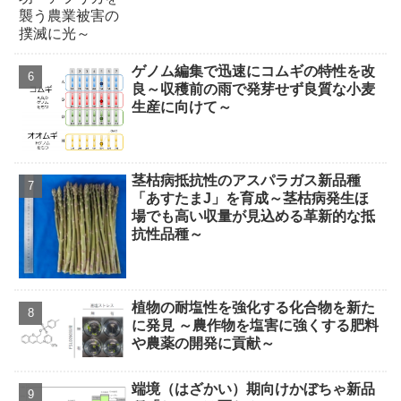
ゲノム編集で迅速にコムギの特性を改
良～収穫前の雨で発芽せず良質な小麦
生産に向けて～
茎枯病抵抗性のアスパラガス新品種
「あすたまJ」を育成～茎枯病発生ほ
場でも高い収量が見込める革新的な抵
抗性品種～
植物の耐塩性を強化する化合物を新た
に発見 ～農作物を塩害に強くする肥料
や農薬の開発に貢献～
端境（はざかい）期向けかぼちゃ新品