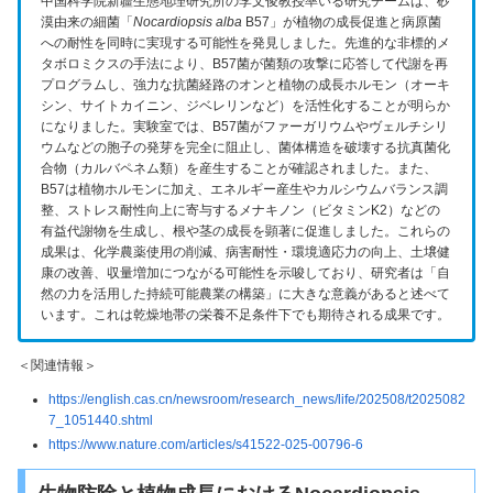
中国科学院新疆生態地理研究所の李文俊教授率いる研究チームは、砂
漠由来の細菌「
Nocardiopsis alba
B57」が植物の成長促進と病原菌
への耐性を同時に実現する可能性を発見しました。先進的な非標的メ
タボロミクスの手法により、B57菌が菌類の攻撃に応答して代謝を再
プログラムし、強力な抗菌経路のオンと植物の成長ホルモン（オーキ
シン、サイトカイニン、ジベレリンなど）を活性化することが明らか
になりました。実験室では、B57菌がファーガリウムやヴェルチシリ
ウムなどの胞子の発芽を完全に阻止し、菌体構造を破壊する抗真菌化
合物（カルバペネム類）を産生することが確認されました。また、
B57は植物ホルモンに加え、エネルギー産生やカルシウムバランス調
整、ストレス耐性向上に寄与するメナキノン（ビタミンK2）などの
有益代謝物を生成し、根や茎の成長を顕著に促進しました。これらの
成果は、化学農薬使用の削減、病害耐性・環境適応力の向上、土壌健
康の改善、収量増加につながる可能性を示唆しており、研究者は「自
然の力を活用した持続可能農業の構築」に大きな意義があると述べて
います。これは乾燥地帯の栄養不足条件下でも期待される成果です。
＜関連情報＞
https://english.cas.cn/newsroom/research_news/life/202508/t2025082
7_1051440.shtml
https://www.nature.com/articles/s41522-025-00796-6