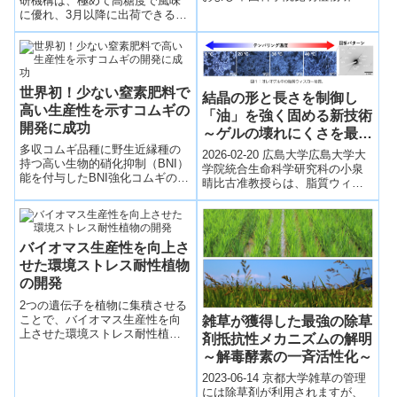
研機構は、極めて高糖度で風味
所の研究チームは、トマトを用
に優れ、3月以降に出荷できる晩
いてカリウムが光合成を制御す
生カンキツ新品種「あすき」を
る分子...
育成しました。2020年12月頃...
世界初！少ない窒素肥料で
結晶の形と長さを制御し
高い生産性を示すコムギの
「油」を強く固める新技術
開発に成功
～ゲルの壊れにくさを最大
多収コムギ品種に野生近縁種の
約 40 倍向上、食品や化粧
2026-02-20 広島大学広島大学大
持つ高い生物的硝化抑制（BNI）
品など幅広い分野での応用
学院統合生命科学研究科の小泉
能を付与したBNI強化コムギの開
晴比古准教授らは、脂質ウィス
に期待～
発に成功。BNI強化コムギは硝化
カー結晶の「長さ」と「形状」
を抑制しアンモニウムを効率よ
を制御することでオレオゲルの
く活用するため、研究では、6割
物性を大...
少ない窒素肥料でも生産性を維
バイオマス生産性を向上さ
持。
せた環境ストレス耐性植物
の開発
2つの遺伝子を植物に集積させる
ことで、バイオマス生産性を向
雑草が獲得した最強の除草
上させた環境ストレス耐性植物
剤抵抗性メカニズムの解明
を開発した。また植物における
～解毒酵素の一斉活性化～
環境ストレス耐性と成長のトレ
ードオフの関係を打破できるこ
2023-06-14 京都大学雑草の管理
とを明らかにした。
には除草剤が利用されますが、