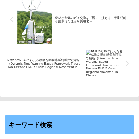
森林と大気のガス交換を「渦」で捉える～半世紀前に
考案された理論を実用化～
PM2.5の20年にわたる移動を動的時系列手法で解析
（Dynamic Time Warping-Based Framework Traces
Two-Decade PM2.5 Cross-Regional Movement in
China）
キーワード検索