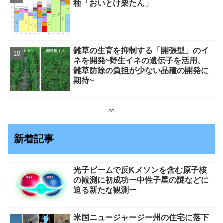
種「おいとけ栗たん」
雑草の生育を抑制する「開張型」のイ
ネを開発~野生イネの遺伝子を活用、
雑草防除の負担が少ない品種の開発に
期待~
ad
新着記事
光子ビームで反Kメソンを含む原子核
の観測に初成功ー中性子星の謎などに
迫る新たな観測ー
米国ニュージャージー州の住宅に落下