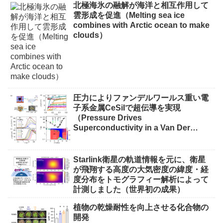
北極海氷の融解が海洋と相互作用して
雲形成を促進（Melting sea ice
combines with Arctic ocean to make
clouds）
圧力によりファンデルワールス重い電
子系金属CeSiIで超伝導を実現
（Pressure Drives
Superconductivity in a Van Der
Waals Heavy-Fermion Metal CeSiI）
Starlink衛星の軌道情報を元に、衛星
が飛翔する高度の大気密度の緯度・経
度分布をトモグラフィー解析によって
計測しました（世界初の成果）
植物の乾燥耐性を向上させる化合物の
開発