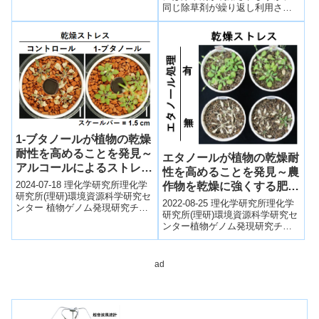
同じ除草剤が繰り返し利用され
ると雑草が除草剤に抵抗性を獲
得することがあります。中で
も、除草剤...
1-ブタノールが植物の乾燥
耐性を高めることを発見～
エタノールが植物の乾燥耐
アルコールによるストレス
性を高めることを発見～農
耐性強化の分子機構の解明
2024-07-18 理化学研究所理化学
作物を乾燥に強くする肥料
に期待～
研究所(理研)環境資源科学研究セ
や技術の開発に期待～
2022-08-25 理化学研究所理化学
ンター 植物ゲノム発現研究チー
研究所(理研)環境資源科学研究セ
ムの関 原明 チームリーダー、ド
ンター植物ゲノム発現研究チー
ゥ・ティ・ヌ・クイン 国際...
ムの関原明チームリーダー、ク
ラーム・バシール研究員(研究当
時...
ad