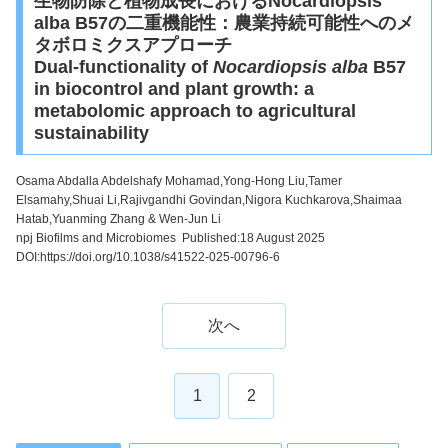
生物防除と植物成長におけるNocardiopsis
alba B57の二重機能性：農業持続可能性へのメ
タボロミクスアプローチ
Dual-functionality of
Nocardiopsis alba
B57
in biocontrol and plant growth: a
metabolomic approach to agricultural
sustainability
Osama Abdalla Abdelshafy Mohamad,Yong-Hong Liu,Tamer
Elsamahy,Shuai Li,Rajivgandhi Govindan,Nigora Kuchkarova,Shaimaa
Hatab,Yuanming Zhang & Wen-Jun Li
npj Biofilms and Microbiomes Published:18 August 2025
DOI:
https://doi.org/10.1038/s41522-025-00796-6
次へ
1
2