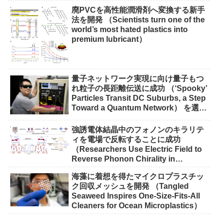
廃PVCを高性能潤滑剤へ変換する新手
法を開発 （Scientists turn one of the
world’s most hated plastics into
premium lubricant）
量子ネットワーク実現に向け量子もつ
れ粒子の長距離伝送に成功 （‘Spooky’
Particles Transit DC Suburbs, a Step
Toward a Quantum Network） を選択
量子ネットワーク実現に向け量子もつ
れ粒子の長距離伝送に成功 （‘Spooky’
強誘電体結晶中のフォノンのキラリテ
Particles Transit DC Suburbs, a Step
ィを電場で反転することに成功
Toward a Quantum Network）
（Researchers Use Electric Field to
Reverse Phonon Chirality in
Ferroelectric Crystal）
海藻に着想を得たマイクロプラスチッ
ク回収メッシュを開発 （Tangled
Seaweed Inspires One-Size-Fits-All
Cleaners for Ocean Microplastics）