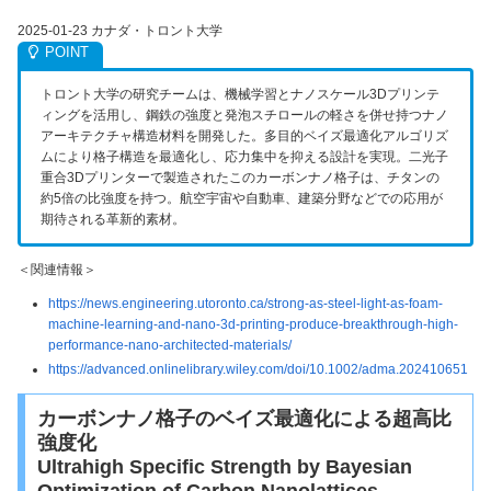
2025-01-23 カナダ・トロント大学
トロント大学の研究チームは、機械学習とナノスケール3Dプリンテ
ィングを活用し、鋼鉄の強度と発泡スチロールの軽さを併せ持つナノ
アーキテクチャ構造材料を開発した。多目的ベイズ最適化アルゴリズ
ムにより格子構造を最適化し、応力集中を抑える設計を実現。二光子
重合3Dプリンターで製造されたこのカーボンナノ格子は、チタンの
約5倍の比強度を持つ。航空宇宙や自動車、建築分野などでの応用が
期待される革新的素材。
＜関連情報＞
https://news.engineering.utoronto.ca/strong-as-steel-light-as-foam-
machine-learning-and-nano-3d-printing-produce-breakthrough-high-
performance-nano-architected-materials/
https://advanced.onlinelibrary.wiley.com/doi/10.1002/adma.202410651
カーボンナノ格子のベイズ最適化による超高比
強度化
Ultrahigh Specific Strength by Bayesian
Optimization of Carbon Nanolattices