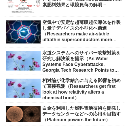
素肥料効果と環境負荷の解明－
空気中で安定な超薄膜超伝導体を作製
し量子デバイスの小型化へ前進
（Researchers make air-stable
ultrathin superconductors more
scalable for quantum devices）
水道システムへのサイバー攻撃対策を
研究し解決策を提示（As Water
Systems Face Cyberattacks,
Georgia Tech Research Points to
Solutions）
相対論が化学結合に与える影響を初め
て直接観測（Researchers get first
look at how relativity alters a
chemical bond）
白金を利用した燃料電池技術を開発し
データセンターなどへの応用を目指す
（Platinum powers the future）