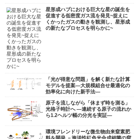
星形成ハブにおける巨大な星の誕生を
促進する低密度ガス流を発見~捉えに
くかったガスの動きを観測し、星形成
の新たなプロセスを明らかに~
「光が得意な問題」を解く新たな計算
モデルを提案―大規模組合せ最適化の
効率化に向けた新手法―
原子を流しながら「休まず時を測る」
光格子時計へ ―連続する原子の流れか
ら1.2ヘルツ幅の分光を実証―
環境フレンドリーな微生物由来窒素肥
料を開発 －海洋性紅色光合成細菌の窒