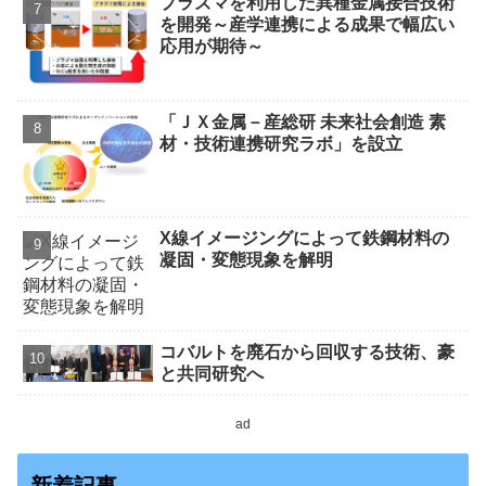
プラズマを利用した異種金属接合技術
を開発～産学連携による成果で幅広い
応用が期待～
「ＪＸ金属－産総研 未来社会創造 素
材・技術連携研究ラボ」を設立
X線イメージングによって鉄鋼材料の
凝固・変態現象を解明
コバルトを廃石から回収する技術、豪
と共同研究へ
ad