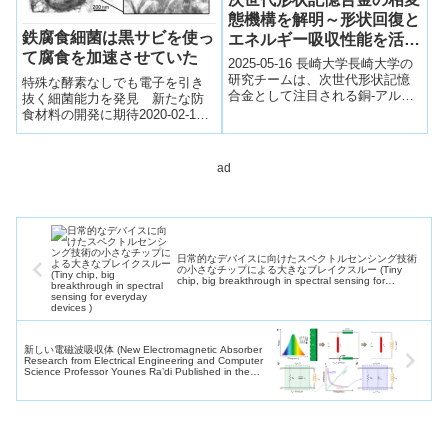
態機構を解明～形状回復と
鉄腐食細菌は黒サビを使っ
エネルギー吸収性能を活か
て腐食を加速させていた
した応用に期待～
2025-05-16 長崎大学長崎大学の
研究チームは、次世代形状記憶
特殊な酵素なしでも電子を引き
合金として注目される銅-アルミ
抜く細菌能力を発見 新たな防
ニウム-マンガン（Cu-Al-Mn）系
食材料の開発に期待2020-02-14
合金の相変態メカニズムを...
物質・材料研究機構NIMSは、オ
ーストラリア連邦研究所およ...
ad
日常的なデバイスに向けたスペクトルセンシング技術
の小さなチップによる大きなブレイクスルー (Tiny
chip, big breakthrough in spectral sensing for
everyday devices )
新しい電磁波吸収体 (New Electromagnetic Absorber
Research from Electrical Engineering and Computer
Science Professor Younes Ra’di Published in the
Nature Communications Journal)