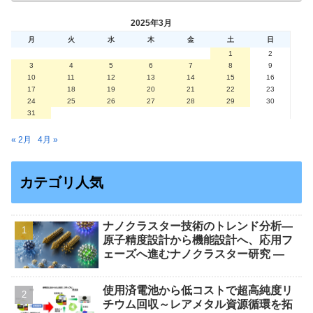
2025年3月
月
火
水
木
金
土
日
1
2
3
4
5
6
7
8
9
10
11
12
13
14
15
16
17
18
19
20
21
22
23
24
25
26
27
28
29
30
31
« 2月
4月 »
カテゴリ人気
ナノクラスター技術のトレンド分析―
原子精度設計から機能設計へ、応用フ
ェーズへ進むナノクラスター研究 ―
使用済電池から低コストで超高純度リ
チウム回収～レアメタル資源循環を拓