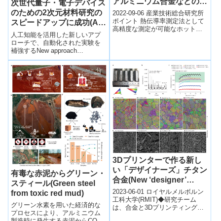
アルミニウム合金などの高
次世代量子・電子デバイス
熱伝導率材料を含む測定サ
のための2次元材料研究の
2022-09-06 産業技術総合研究所
ービスを開始～
ポイント 熱伝導率測定法として
スピードアップに成功(A
高精度な測定が可能なホットデ
Faster Way to Study 2D
人工知能を活用した新しいアプ
ィスク法を使用 高温融体測定用
Materials for Next-
ローチで、自動化された実験を
センサーと高速測定技術の組み
補強するNew approach
Generation Quantum and
合わ...
leverages artificial intelligence
Electronic Devices)
t...
3Dプリンターで作る新し
い「デザイナーズ」チタン
有毒な赤泥からグリーン・
合金(New ‘designer’
スティール(Green steel
titanium alloys made
2023-06-01 ロイヤルメルボルン
from toxic red mud)
using 3D printing)
工科大学(RMIT)◆研究チーム
グリーン水素を用いた経済的な
は、合金と3Dプリンティングプ
プロセスにより、アルミニウム
ロセスの設計を統合すること
製造時に発生する赤泥からCO2