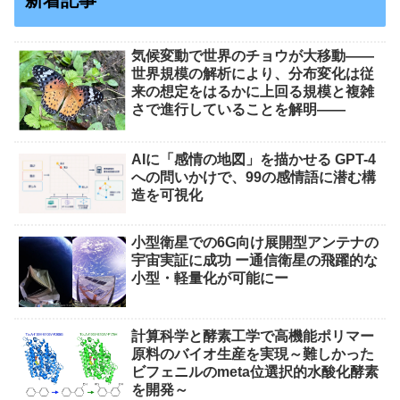
新着記事
気候変動で世界のチョウが大移動――
世界規模の解析により、分布変化は従
来の想定をはるかに上回る規模と複雑
さで進行していることを解明――
AIに「感情の地図」を描かせる GPT-4
への問いかけで、99の感情語に潜む構
造を可視化
小型衛星での6G向け展開型アンテナの
宇宙実証に成功 ー通信衛星の飛躍的な
小型・軽量化が可能にー
計算科学と酵素工学で高機能ポリマー
原料のバイオ生産を実現～難しかった
ビフェニルのmeta位選択的水酸化酵素
を開発～