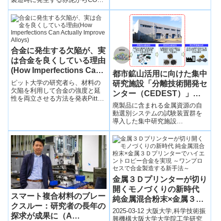
で、強靭で引張り時にも脆くな
を含まない鉄を抽出することが
らな...
できるAn economical proces...
合金に発生する欠陥が、実
は合金を良くしている理由
(How Imperfections Can
都市鉱山活用に向けた集中
Actually Improve Alloys)
ピット大学の研究者ら、材料の
研究施設「分離技術開発セ
欠陥を利用して合金の強度と延
ンター（CEDEST）」を
性を両立させる方法を発表Pitt
開設
廃製品に含まれる金属資源の自
Researchers Publish Method to
動選別システムの試験装置群を
Make ...
導入した集中研究施設
「CEDEST」を産総研つくばセ
ンター内に開設した。
金属３Ｄプリンターが切り
開くモノづくりの新時代
スマート複合材料のブレー
純金属混合粉末×金属３Ｄ
クスルー：研究者の長年の
プリンターでハイエントロ
2025-03-12 大阪大学,科学技術振
探求が成果に（A
ピー合金を実現 ～ワンプ
興機構​大阪大学大学院工学研究