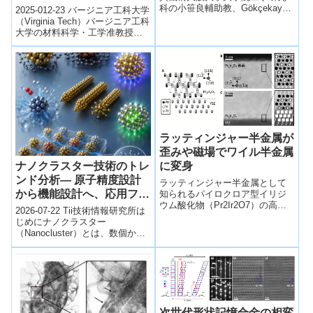
researcher’s long quest
科の小笹良輔助教、Gökçekaya
2025-012-23 バージニア工科大学
ロセスで合金製造する新手
Özkan助教、中野貴由教授らの
leads to a smart
（Virginia Tech）バージニア工科
法～
研究グループは、金...
大学の材料科学・工学准教授
composite
Hang Yu 率いる研究チームは、
breakthrough）
長年の研究...
ラッティンジャー半金属が
歪みや磁場でワイル半金属
に変身
ナノクラスター技術のトレ
ンド分析― 原子精度設計
ラッティンジャー半金属として
から機能設計へ、応用フェ
知られるパイロクロア型イリジ
ウム酸化物（Pr2Ir2O7）の高品
ーズへ進むナノクラスター
2026-07-22 Tii技術情報研究所は
質な薄膜の作製に世界で初めて
研究 ―
じめにナノクラスター
成功し、電気・磁気輸送特性を
（Nanocluster）とは、数個から
詳細に調べることで、本物質が
数百個程度の原子が集まってで
歪みや外部磁場によってワイル
きた、直径約1～2ナノメート...
半金属となることを実証した。
次世代形状記憶合金の相変