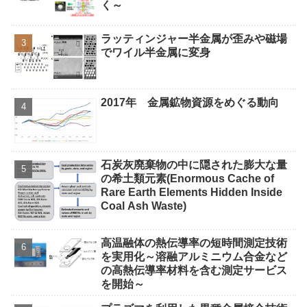
く～
ラッティンジャー半金属が歪みや磁場
でワイル半金属に変身
2017年 金属鉱物資源をめぐる動向
石炭灰廃棄物の中に隠された膨大な量
の希土類元素(Enormous Cache of
Rare Earth Elements Hidden Inside
Coal Ash Waste)
高温融体の熱伝導率の短時間測定技術
を実用化～溶融アルミニウム合金など
の高熱伝導率材料を含む測定サービス
を開始～