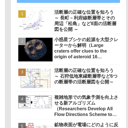
活断層の正確な位置を知ろう
～ 長町－利府線断層帯とその
周辺「松島」など8面の活断層
図を公開 ～
小惑星プシケの起源を大型クレ
ーターから解明（Large
craters offer clues to the
origin of asteroid 16
Psyche）
活断層の正確な位置を知ろう
～ 石狩低地東縁断層帯など6つ
の断層帯の活断層図を公開～
複雑地形での気象予測を向上さ
せる新アルゴリズム
（Researchers Develop All
Flow Directions Scheme to
Boost Weather Forecast
鉱物表面が電場にどのように反
Accuracy in Complex