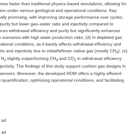
mes faster than traditional physics-based simulations, allowing for
ion under various geological and operational conditions. Key
ically promising, with improving storage performance over cycles;
purity but lower gas–water ratio and injectivity compared to
uces withdrawal efficiency and purity but significantly enhances
 in scenarios with high water production risks; (d) In depleted gas
tional conditions, as it barely affects withdrawal efficiency and
io and injectivity due to initial/leftover native gas (mostly CH
); (e)
4
h N
slightly outperforming CH
and CO
in withdrawal efficiency
2
4
2
jectivity. The findings of this study support cushion gas designs in
servoirs. Moreover, the developed ROM offers a highly efficient
 quantification, optimizing operational conditions, and facilitating
ad
ad