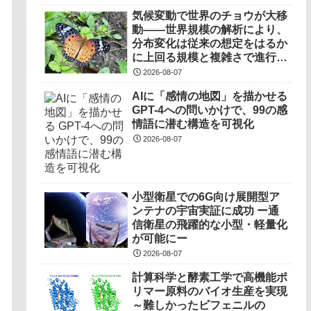
気候変動で世界のチョウが大移
動――世界規模の解析により、
分布変化は従来の想定をはるか
に上回る規模と複雑さで進行し
ていることを解明――
2026-08-07
AIに「感情の地図」を描かせる
GPT-4への問いかけで、99の感
情語に潜む構造を可視化
2026-08-07
小型衛星での6G向け展開型ア
ンテナの宇宙実証に成功 ー通
信衛星の飛躍的な小型・軽量化
が可能にー
2026-08-07
計算科学と酵素工学で高機能ポ
リマー原料のバイオ生産を実現
～難しかったビフェニルの