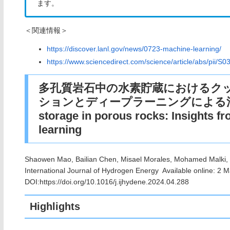
ます。
＜関連情報＞
https://discover.lanl.gov/news/0723-machine-learning/
https://www.sciencedirect.com/science/article/abs/pii
多孔質岩石中の水素貯蔵におけるク
ションとディープラーニングによる洞察 Cushi
storage in porous rocks: Insights f
learning
Shaowen Mao, Bailian Chen, Misael Morales, Mohamed Malk
International Journal of Hydrogen Energy Available online: 2 
DOI:https://doi.org/10.1016/j.ijhydene.2024.04.288
Highlights