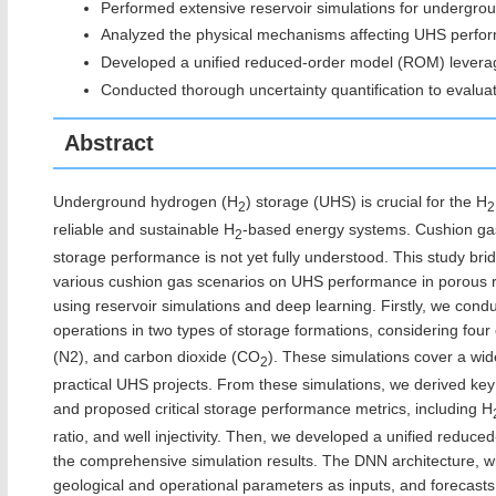
Performed extensive reservoir simulations for undergro
Analyzed the physical mechanisms affecting UHS perfo
Developed a unified reduced-order model (ROM) leverag
Conducted thorough uncertainty quantification to evaluat
Abstract
Underground hydrogen (H
) storage (UHS) is crucial for the H
2
reliable and sustainable H
-based energy systems. Cushion ga
2
storage performance is not yet fully understood. This study brid
various cushion gas scenarios on UHS performance in porous roc
using reservoir simulations and deep learning. Firstly, we con
operations in two types of storage formations, considering fo
(N2), and carbon dioxide (CO
). These simulations cover a wid
2
practical UHS projects. From these simulations, we derived ke
and proposed critical storage performance metrics, including H
ratio, and well injectivity. Then, we developed a unified red
the comprehensive simulation results. The DNN architecture, wit
geological and operational parameters as inputs, and forecast