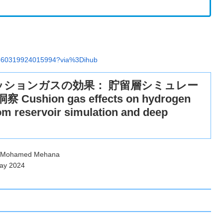
/S0360319924015994?via%3Dihub
ッションガスの効果： 貯留層シミュレー
on gas effects on hydrogen
rom reservoir simulation and deep
i, Mohamed Mehana
May 2024