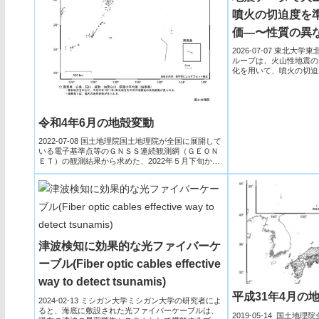
噴火の切迫度を
価―〜性質の異
めて系統的に検
2026-07-07 東北
ループは、火山性地震の
の的中率〜
化を用いて、噴火の切迫
す「火...
令和4年6月の地殻変動
2022-07-08 国土地理院国土地理院が全国に展開して
いる電子基準点等のＧＮＳＳ連続観測網（ＧＥＯＮ
ＥＴ）の観測結果から求めた、2022年５月下旬から
202...
津波検知に効果的な光ファイバーケ
ーブル(Fiber optic cables effective
way to detect tsunamis)
平成31年4月の
2024-02-13 ミシガン大学ミシガン大学の研究者によ
ると、海底に敷設された光ファイバーケーブルは、
2019-05-14 国土