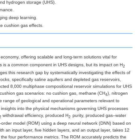
und hydrogen storage (UHS).
rmance.
ing deep learning.
e cushion gas effects.
economy, offering scalable and long-term solutions vital for
2
s is a common component in UHS designs, but its impact on H
2
ges this research gap by systematically investigating the effects of
ks, specifically saline aquifers and depleted gas reservoirs,
ducted 8,000 multiphase compositional reservoir simulations for UHS
ur cushion gas scenarios: no cushion gas, methane (CH
), nitrogen
4
e range of geological and operational parameters relevant to
y insights into the physical mechanisms governing UHS processes
withdrawal efficiency, produced H
purity, produced gas–water
2
2
uced-order model (ROM) using a deep neural network (DNN) based on
h an input layer, five hidden layers, and an output layer, takes 12
s the four performance metrics. The ROM accurately predicts the