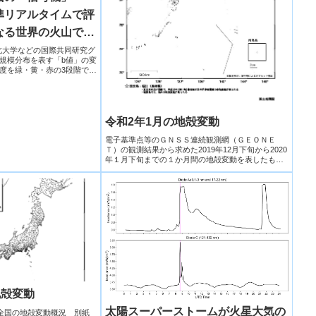
準リアルタイムで評
なる世界の火山で初
証、衛星観測と同等
大学東北大学などの国際共同研究グ
規模分布を表す「b値」の変
度を緑・黄・赤の3段階で示
令和2年1月の地殻変動
電子基準点等のＧＮＳＳ連続観測網（ＧＥＯＮＥ
Ｔ）の観測結果から求めた2019年12月下旬から2020
年１月下旬までの１か月間の地殻変動を表したも
の。
地殻変動
太陽スーパーストームが火星大気の
地理院全国の地殻変動概況 別紙