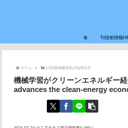
≡
Tii技術情報H
ホーム
1702地球物理及び地球化学
機械学習がクリーンエネルギー経済を前進
advances the clean-energy eco
2024-07-24 ロスアラモス国立研究所(LANL)