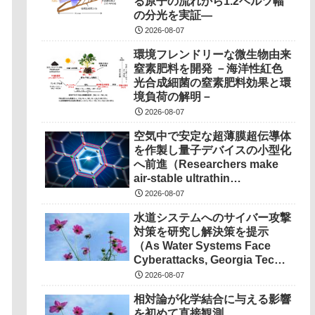
る原子の流れから1.2ヘルツ幅
の分光を実証―
2026-08-07
環境フレンドリーな微生物由来
窒素肥料を開発 －海洋性紅色
光合成細菌の窒素肥料効果と環
境負荷の解明－
2026-08-07
空気中で安定な超薄膜超伝導体
を作製し量子デバイスの小型化
へ前進（Researchers make
air-stable ultrathin
superconductors more
2026-08-07
scalable for quantum
水道システムへのサイバー攻撃
devices）
対策を研究し解決策を提示
（As Water Systems Face
Cyberattacks, Georgia Tech
Research Points to
2026-08-07
Solutions）
相対論が化学結合に与える影響
を初めて直接観測