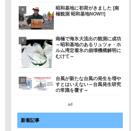
昭和基地に初荷がきました [南
極観測 昭和基地NOW!!]
南極で海氷大流出の観測に成功
～昭和基地のあるリュツォ・ホ
ルム湾定着氷の崩壊機構解明に
むけて～
台風が新たな台風の発生を増や
すとはいえない～台風発生研究
の常識を覆す～
ad
新着記事