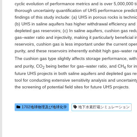
cyclic evolution of performance metrics and is over 5,000,000 ti
thorough uncertainty quantification of UHS performance predict
findings of this study include: (a) UHS in porous rocks is techn
(b) UHS in saline aquifers has higher withdrawal efficiency and 
depleted gas reservoirs; (c) In saline aquifers, cushion gas red
gas–water ratio and injectivity, making it particularly beneficial
reservoirs, cushion gas is less important under the current opera
purity, and these reservoirs inherently exhibit high gas–water rat
The cushion gas type slightly affects storage performance, wit
and purity, CO
being better for gas–water ratio, and CH
for in
2
4
future UHS projects in both saline aquifers and depleted gas re
tool for conducting extensive sensitivity analysis and uncertainty
the screening of potential field sites for future UHS projects.
1702地球物理及び地球化学
地下水素貯蔵シミュレーション