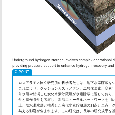
Underground hydrogen storage involves complex operational desi
providing pressure support to enhance hydrogen recovery and m
ロスアラモス国立研究所の科学者たちは、地下水素貯蔵を
これにより、クッションガス（メタン、二酸化炭素、窒素
帯水層や枯渇した炭化水素貯蔵層が水素貯蔵に適しており
件と操作条件を考慮し、深層ニューラルネットワークを用
上、塩水帯水層と枯渇した炭化水素貯蔵層の利点と欠点、
与える影響が含まれます。この研究は、長年の研究成果を