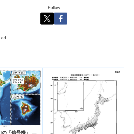
Follow
ad
の「信号機」 ―