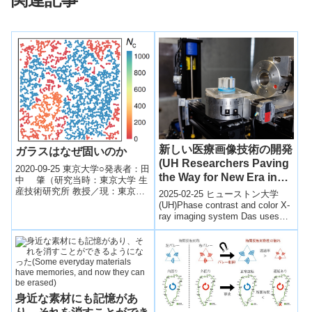
新しい医療画像技術の開発
ガラスはなぜ固いのか
(UH Researchers Paving
2020-09-25 東京大学○発表者：田
the Way for New Era in
中 肇（研究当時：東京大学 生
Medical Imaging)
産技術研究所 教授／現：東京大
2025-02-25 ヒューストン大学
学 名誉教授）○発表のポイン
(UH)Phase contrast and color X-
ト：◆ガラスのような乱れた
ray imaging system Das uses
構...
in...
身近な素材にも記憶があ