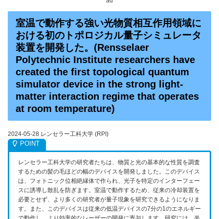
ad
室温で動作する強い光物質相互作用領域に
おける初のトポロジカル量子シミュレータ
装置を開発した。(Rensselaer
Polytechnic Institute researchers have
created the first topological quantum
simulator device in the strong light-
matter interaction regime that operates
at room temperature)
2024-05-28 レンセラー工科大学 (RPI)
レンセラー工科大学の研究者たちは、物質と光の基本的な性質を調査
するための髪の毛ほどの幅のデバイスを開発しました。このデバイス
は、フォトニック位相絶縁体で作られ、光子を特定のインターフェー
スに誘導し散乱を防ぎます。室温で動作するため、従来の冷却装置を
必要とせず、より多くの研究者が量子現象を研究できるようになりま
す。また、このデバイスは従来の低温デバイスの7分の1のエネルギー
で動作し、より効率的なレーザーの開発に寄与します。研究には、半