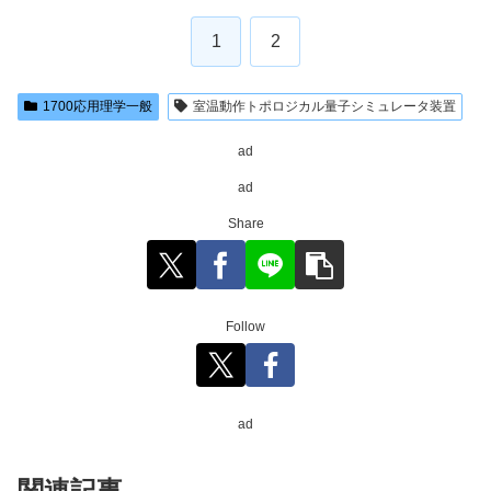
1
2
1700応用理学一般
室温動作トポロジカル量子シミュレータ装置
ad
ad
Share
Follow
ad
関連記事