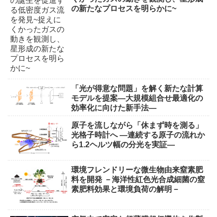
の新たなプロセスを明らかに~
「光が得意な問題」を解く新たな計算
モデルを提案―大規模組合せ最適化の
効率化に向けた新手法―
原子を流しながら「休まず時を測る」
光格子時計へ ―連続する原子の流れか
ら1.2ヘルツ幅の分光を実証―
環境フレンドリーな微生物由来窒素肥
料を開発 －海洋性紅色光合成細菌の窒
素肥料効果と環境負荷の解明－