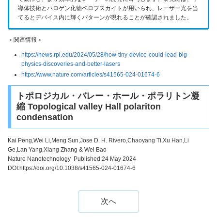
導体技術とハロゲン化物ペロブスカイトが用いられ、レーザー光を当
てるとデバイス内に輝くパターンが現れることが確認されました。
＜関連情報＞
https://news.rpi.edu/2024/05/28/how-tiny-device-could-lead-big-
physics-discoveries-and-better-lasers
https://www.nature.com/articles/s41565-024-01674-6
トポロジカル・バレー・ホール・ポラリトン凝
縮 Topological valley Hall polariton
condensation
Kai Peng,Wei Li,Meng Sun,Jose D. H. Rivero,Chaoyang Ti,Xu Han,Li
Ge,Lan Yang,Xiang Zhang & Wei Bao
Nature Nanotechnology Published:24 May 2024
DOI:
https://doi.org/10.1038/s41565-024-01674-6
次へ