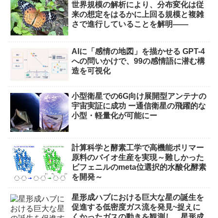
世界規模の解析により、分布変化は従
来の想定をはるかに上回る規模と複雑
さで進行していることを解明――
AIに「感情の地図」を描かせる GPT-4
への問いかけで、99の感情語に潜む構
造を可視化
小型衛星での6G向け展開型アンテナの
宇宙実証に成功 ー通信衛星の飛躍的な
小型・軽量化が可能にー
計算科学と酵素工学で高機能ポリマー
原料のバイオ生産を実現～難しかった
ビフェニルのmeta位選択的水酸化酵素
を開発～
星形成ハブにおける巨大な星の誕生を
促進する低密度ガス流を発見~捉えに
くかったガスの動きを観測し、星形成