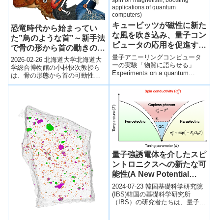
キュービッツが磁性に新た
恐竜時代から始まってい
な風を吹き込み、量子コン
た”鳥のような首”～新手法
ピュータの応用を促進する
で骨の形から首の動きの進
(Qubits put new spin on
量子アニーリングコンピュータ
化を解明～
2026-02-26 北海道大学北海道大
magnetism, boosting
ーの実験「物質に語らせる」
学総合博物館の小林快次教授ら
Experiments on a quantum
applications of quantum
は、骨の形態から首の可動性を
annealing computer ‘let the ...
数値化する世界初の手法を開発
computers)
した。現生ワニ類と鳥類の頚椎
を比較し...
量子強誘電体を介したスピ
ントロニクスへの新たな可
能性(A New Potential
Pathway to Spintronics
2024-07-23 韓国基礎科学研究院
Through Quantum
(IBS)韓国の基礎科学研究所
（IBS）の研究者たちは、量子パ
Ferroelectricity)
ラエレクトリック金属における
新しいスピントランスポート現