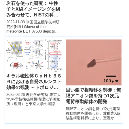
岩石を使った研究： 中性
象...
子とX線イメージングを組
み合わせて、NISTの科学
者が隕石を研究し、地球が
2022-11-03 米国国立標準技術研
どうやって水を獲得したか
究所(NIST)Movie of the
meteorite EET 87503 depicts
の謎に迫る(Research on
overlay of ...
the Rocks: Combining
Neutrons and X-Ray
Imaging, NIST Scientists
Study Meteorites to
Explore the Mystery of
How Earth Acquired Its
Water)
キラル磁性体ＣｏＮｂ３Ｓ
６における自発ネルンスト
効果の観測 ～トポロジカ
固い鎖で相転移を制御：無
ルスピン構造による効率的
2025-03-26 理化学研究所,東京大
限アニオン鎖を持つ1次元
エネルギー変換技術へ～
学,科学技術振興機構​理化学研究
電荷移動錯体の開発
所（理研）と東京大学の国際共
同研究グループは、キラル磁性
無限アニオン鎖を持つ1次元電荷
体「CoNb₃S₆」において、...
移動錯体を開発した。放射光X線
結晶構造解析により、室温から
低温までの結晶構造を決定し、
等間隔に分子が配列した1次元構