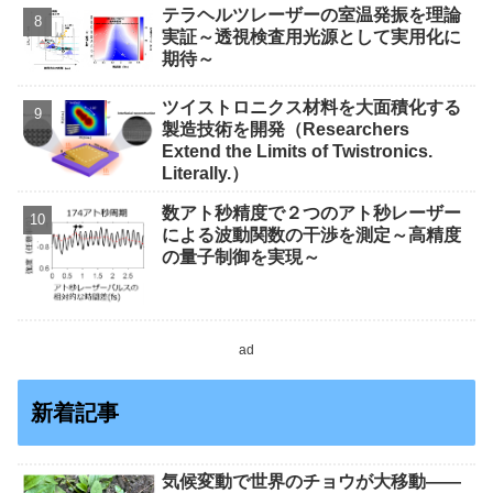
テラヘルツレーザーの室温発振を理論
実証～透視検査用光源として実用化に
期待～
ツイストロニクス材料を大面積化する
製造技術を開発（Researchers
Extend the Limits of Twistronics.
Literally.）
数アト秒精度で２つのアト秒レーザー
による波動関数の干渉を測定～高精度
の量子制御を実現～
ad
新着記事
気候変動で世界のチョウが大移動――