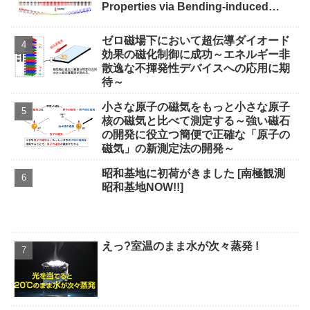
Properties via Bending-induced
Interlayer Sliding)
ゼロ磁場下において超伝導ダイオード
効果の磁化制御に成功～エネルギー非
散逸な不揮発性デバイスへの応用に期
待～
小さな原子の磁気をもっと小さな原子
核の磁気と比べて測定する～強い磁石
の開発に役立つ簡便で正確な「原子の
磁気」の新測定法の開発～
昭和基地に初荷がきました [南極観測
昭和基地NOW!!]
えっ?室温のまま水が次々蒸発 !