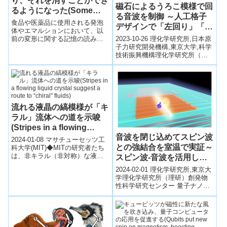
り、それを消すことができ
磁石によるうろこ模様で回
るようになった(Some
る音波を制御 ～人工格子
everyday materials have
食品や医薬品に使用される発泡
デザインで「左回り」「右
memories, and now they
体やエマルションにおいて、以
回り」の読み出しに成功～
2023-10-26 理化学研究所,日本原
前の変形に関する記憶の読み取
can be erased)
子力研究開発機構,東京大学,科学
り、書き込み、消去を可能にす
技術振興機構理化学研究所（理
る新たな研究成果を発表New
研）創発物性科学研究センター
study dem...
量子ナノ磁性研究チームのホ
ル...
流れる液晶の縞模様が「キ
ラル」流体への道を示唆
(Stripes in a flowing
音波を閉じ込めてスピン波
liquid crystal suggest a
2024-01-08 マサチューセッツ工
との強結合を室温で実証～
route to “chiral” fluids)
科大学(MIT)◆MITの研究者たち
は、非キラル（非対称）な液晶
スピン波-音波を活用した
が独自にキラル構造を形成する
新しいデバイスへ道～
2024-02-01 理化学研究所,東京大
ことを発見しました。液晶が
学理化学研究所（理研）創発物
緩...
性科学研究センター 量子ナノ磁
性研究チームのユンヨン・ファ
ン 大学院生リサーチ・アソシエ
イ...