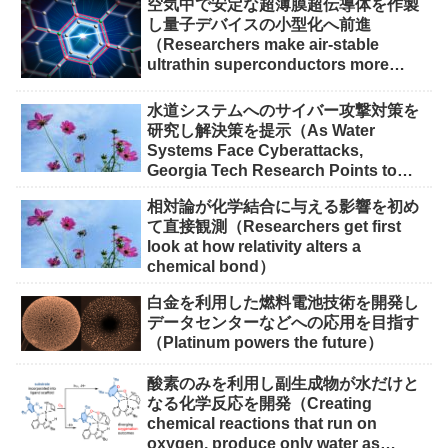
空気中で安定な超薄膜超伝導体を作製
し量子デバイスの小型化へ前進
（Researchers make air-stable
ultrathin superconductors more
scalable for quantum devices）
水道システムへのサイバー攻撃対策を
研究し解決策を提示（As Water
Systems Face Cyberattacks,
Georgia Tech Research Points to
Solutions）
相対論が化学結合に与える影響を初め
て直接観測（Researchers get first
look at how relativity alters a
chemical bond）
白金を利用した燃料電池技術を開発し
データセンターなどへの応用を目指す
（Platinum powers the future）
酸素のみを利用し副生成物が水だけと
なる化学反応を開発（Creating
chemical reactions that run on
oxygen, produce only water as