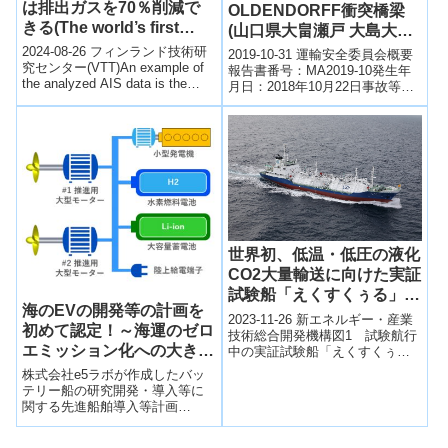
は排出ガスを70％削減で
OLDENDORFF衝突橋梁
きる(The world’s first
(山口県大畠瀬戸 大島大橋
ammonia-powered
平成30年10月22日
2024-08-26 フィンランド技術研
2019-10-31 運輸安全委員会概要
vessel can cut emissions
究センター(VTT)An example of
報告書番号：MA2019-10発生年
the analyzed AIS data is the
by 70%)
月日：2018年10月22日事故等種
heat ma...
類：衝突（単）事故等名：貨物
船ERNA OLDE...
世界初、低温・低圧の液化
CO2大量輸送に向けた実証
試験船「えくすくぅる」が
海のEVの開発等の計画を
完成～低コストでのCO2大
2023-11-26 新エネルギー・産業
初めて認定！～海運のゼロ
量輸送を実現し、CCUSの
技術総合開発機構図1 試験航行
エミッション化への大きな
中の実証試験船「えくすくぅ
社会実装を目指す～
る」NEDOの委託事業である
第一歩を踏み出した～
株式会社e5ラボが作成したバッ
「CCUS研究開発・実証関連事
テリー船の研究開発・導入等に
業」の...
関する先進船舶導入等計画
「e5 大容量蓄電池ゼロエミッ
ションEV船の開発・建造・運用