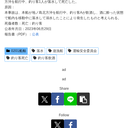
方沖を航行中、釣り客1人が落水して死亡した。
原因：
本事故は、本船が地ノ島北方沖を航行中、釣り客Aが飲酒し、酒に酔った状態
で船内を移動中に落水して溺水したことにより発生したものと考えられる。
死傷者数：死亡：釣り客
公表年月日：2023年06月29日
報告書（PDF）：
公表
0201船舶
落水
遊漁船
運輸安全委員会
釣り客死亡
釣り客飲酒
ad
ad
Share
Follow