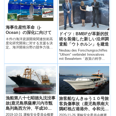
中、令和元年5月26日02時09分ご
ろ両船が衝突した。
海事生産性革命（j-
Ocean）の深化に向けて
ドイツ：BMBFが革新的技
術を装備した新しい沿岸調
８件の海洋資源開発関連技術高
度化研究開発に対する支援を決
査船「ウトホルン」を建造
定。海洋開発分野の競争力強化
Neubau des Forschungsschiffes
及び付加価値ビジネスに向けた
“Uthorn" verbindet Innovatives
取組
mit Bewahrtem「政策の科学...
漁船第八十七昭徳丸沈没事
旅客船なんきゅう１０号旅
故(鹿児島県薩摩川内市甑
客負傷事故（鹿児島県南大
島列島西方沖、平成30年5
隅町根占港港外、令和元年
月8日発生)
12月2日発生）
2019-10-31 運輸安全委員会概要
2020-11-26 運輸安全委員会概要