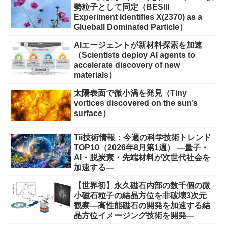
勢粒子として同定（BESIII
Experiment Identifies X(2370) as a
Glueball Dominated Particle）
AIエージェントが新材料探索を加速
（Scientists deploy AI agents to
accelerate discovery of new
materials）
太陽表面で微小渦を発見（Tiny
vortices discovered on the sun’s
surface）
Tii技術情報：今週の科学技術トレンド
TOP10（2026年8月第1週） ―量子・
AI・脱炭素・先端材料が次世代社会を
加速する―
【世界初】永久磁石内部の数千個の微
小磁石粒子の結晶方位を非破壊3次元
観察―高性能磁石の開発を加速する結
晶方位イメージング技術を開発―