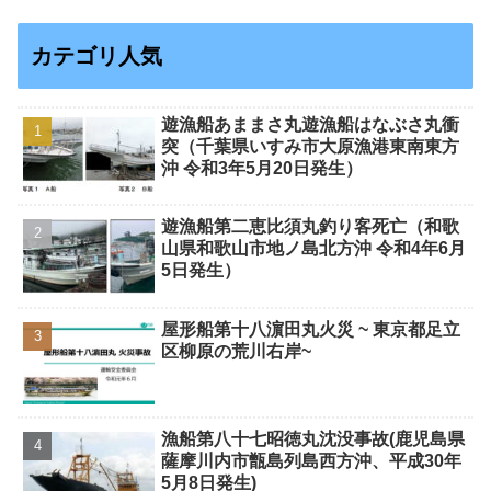
カテゴリ人気
遊漁船あままさ丸遊漁船はなぶさ丸衝
突（千葉県いすみ市大原漁港東南東方
沖 令和3年5月20日発生）
遊漁船第二恵比須丸釣り客死亡（和歌
山県和歌山市地ノ島北方沖 令和4年6月
5日発生）
屋形船第十八濵田丸火災 ~ 東京都足立
区柳原の荒川右岸~
漁船第八十七昭徳丸沈没事故(鹿児島県
薩摩川内市甑島列島西方沖、平成30年
5月8日発生)