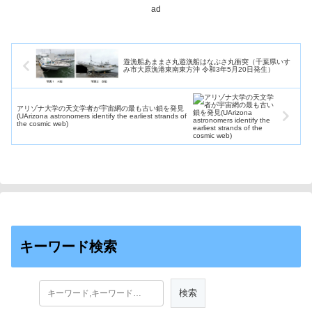
プロジェクト」を認定した。
ad
遊漁船あままさ丸遊漁船はなぶさ丸衝突（千葉県いす
み市大原漁港東南東方沖 令和3年5月20日発生）
アリゾナ大学の天文学者が宇宙網の最も古い鎖を発見
(UArizona astronomers identify the earliest strands of
the cosmic web)
キーワード検索