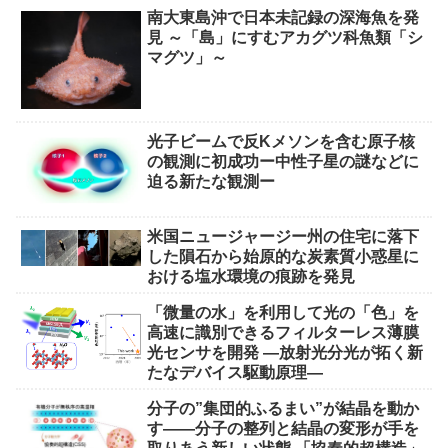
南大東島沖で日本未記録の深海魚を発
見 ～「島」にすむアカグツ科魚類「シ
マグツ」～
光子ビームで反Kメソンを含む原子核
の観測に初成功ー中性子星の謎などに
迫る新たな観測ー
米国ニュージャージー州の住宅に落下
した隕石から始原的な炭素質小惑星に
おける塩水環境の痕跡を発見
「微量の水」を利用して光の「色」を
高速に識別できるフィルターレス薄膜
光センサを開発 ―放射光分光が拓く新
たなデバイス駆動原理―
分子の”集団的ふるまい”が結晶を動か
す――分子の整列と結晶の変形が手を