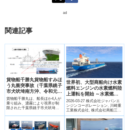
ad
関連記事
貨物船千勝丸貨物船すみほ
世界初、大型商船向け水素
う丸衝突事故（千葉県銚子
燃料エンジンの水素燃料陸
市犬吠埼南方沖、令和元年
上運転を開始 ～水素燃料
5月26日発生）
貨物船千勝丸は、船長ほか4人が
多目的船の実船実証に向け
2026-03-27 株式会社ジャパンエ
乗り組み、濃霧により視界が制
プロジェクトが本格加速～
ンジンコーポレーション, 川崎重
限された千葉県銚子市犬吠埼南
工業株式会社, 株式会社商船三
方沖において、阪神港に向けて
井, 商船三井ドライバルク株式会
南西進中、貨物船すみほう丸
社,尾道造船株式会社, 日...
は、船長ほか3人が乗り組み、宮
城県仙台塩釜港に向けて北東進