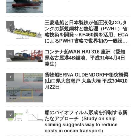
三菱造船と日本製鉄が低圧液化CO₂タ
ンクの新規鋼材と熱処理（PWHT）省
略技術を開発～KF460鋼を活用、ECA
によるPWHT省略で世界初の一般設計
承認（GDA）取得～
コンテナ船WAN HAI 316 座洲（愛知
県名古屋港4B錨地、平成31年4月4日
発生）
貨物船ERNA OLDENDORFF衝突橋梁
(山口県大畠瀬戸 大島大橋 平成30年10
月22日
船のバイオフィルム形成を抑制する新
たなアプローチ（Study on ship
sliming suggests way to reduce
costs in ocean transport）