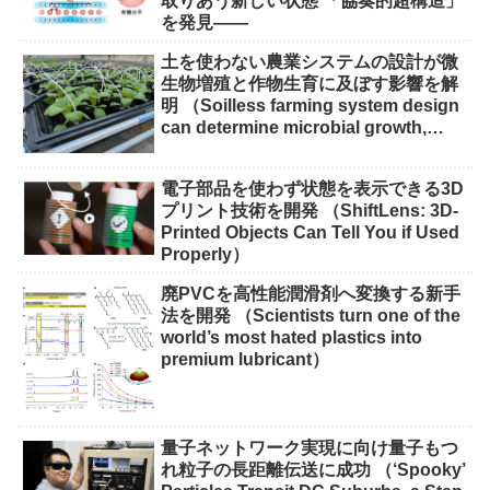
取りあう新しい状態 「協奏的超構造」
を発見――
土を使わない農業システムの設計が微
生物増殖と作物生育に及ぼす影響を解
明 （Soilless farming system design
can determine microbial growth,
impact on crops）
電子部品を使わず状態を表示できる3D
プリント技術を開発 （ShiftLens: 3D-
Printed Objects Can Tell You if Used
Properly）
廃PVCを高性能潤滑剤へ変換する新手
法を開発 （Scientists turn one of the
world’s most hated plastics into
premium lubricant）
量子ネットワーク実現に向け量子もつ
れ粒子の長距離伝送に成功 （‘Spooky’