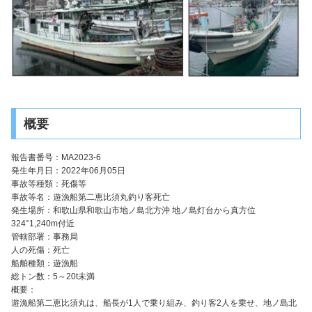
概要
報告書番号：MA2023-6
発生年月日：2022年06月05日
事故等種類：死傷等
事故等名：遊漁船第二恵比須丸釣り客死亡
発生場所：和歌山県和歌山市地ノ島北方沖 地ノ島灯台から真方位
324°1,240m付近
管轄部署：事務局
人の死傷：死亡
船舶種類：遊漁船
総トン数：5～20t未満
概要：
遊漁船第二恵比須丸は、船長が1人で乗り組み、釣り客2人を乗せ、地ノ島北