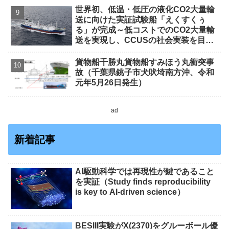
世界初、低温・低圧の液化CO2大量輸
送に向けた実証試験船「えくすくぅ
る」が完成～低コストでのCO2大量輸
送を実現し、CCUSの社会実装を目指
す～
貨物船千勝丸貨物船すみほう丸衝突事
故（千葉県銚子市犬吠埼南方沖、令和
元年5月26日発生）
ad
新着記事
AI駆動科学では再現性が鍵であること
を実証（Study finds reproducibility
is key to AI-driven science）
BESIII実験がX(2370)をグルーボール優