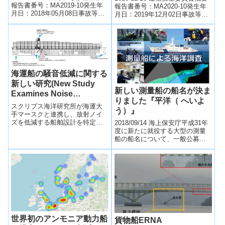
報告書番号：MA2019-10発生年
報告書番号：MA2020-10発生年
月日：2018年05月08日事故等種
月日：2019年12月02日事故等種
類：沈没事故等名：漁船第八十
類：死傷等事故等名：旅客船な
七昭徳丸沈没発生場所...
んきゅう１０号旅客負...
海運船の騒音低減に関する
新しい研究(New Study
新しい測量船の船名が決ま
Examines Noise
りました『平洋（ へいよ
Reduction from
スクリプス海洋研究所が海運大
う）』
Retrofitted Shipping
手マースクと連携し、放射ノイ
ズを低減する船舶設計を特定。
2018/09/14 海上保安庁平成31年
Vessels)
Scripps Whale Acoustics Lab
度に新たに就役する大型の測量
teams up w...
船の船名について、一般公募を
行ったところ、総数1819件の応
募を頂き、その中で応募数が一
番...
世界初のアンモニア動力船
貨物船ERNA