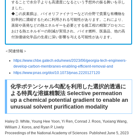
することで水分子よりも高濃度になるという予想外の振る舞いを示し
ました。
◆この炭素膜は、バイオリファイナリーなどの分野で貴重な有機物を
効率的に濃縮するために利用される可能性があります。これにより、
蒸留や蒸発などの熱エネルギーを必要とする後工程の精製プロセスに
おける熱エネルギーの削減が実現され、バイオ燃料、医薬品、他の高
付加価値化学品の生産に深い影響を与える可能性があります。
＜関連情報＞
https://www.chbe.gatech.edu/news/2023/06/georgia-tech-engineers-
develop-carbon-membranes-enabling-efficient-removal-and
https://www.pnas.org/doi/10.1073/pnas.2220127120
化学ポテンシャル勾配を利用した選択的透過に
よる特異な溶媒精製法 Selective permeation
up a chemical potential gradient to enable an
unusual solvent purification modality
Haley D. White, Young Hee Yoon, Yi Ren, Conrad J. Roos, Yuxiang Wang,
William J. Koros, and Ryan P. Lively
Proceedings of the National Academy of Sciences Published:June 5, 2023