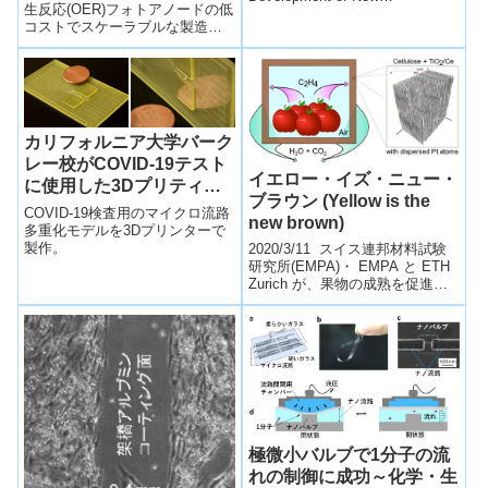
a Major Hurdle)
生反応(OER)フォトアノードの低
Therapeutics)2020/...
コストでスケーラブルな製造技
術を開発。
カリフォルニア大学バーク
レー校がCOVID-19テスト
イエロー・イズ・ニュー・
に使用した3Dプリティン
ブラウン (Yellow is the
グモデル
COVID-19検査用のマイクロ流路
new brown)
多重化モデルを3Dプリンターで
製作。
2020/3/11 スイス連邦材料試験
研究所(EMPA)・ EMPA と ETH
Zurich が、果物の成熟を促進す
るエチレンを水と CO2 に分解す
る、環...
極微小バルブで1分子の流
れの制御に成功～化学・生