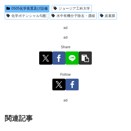
0505化学装置及び設備
ジョージア工科大学
化学ポテンシャル勾配
水中有機分子除去・濃縮
炭素膜
ad
ad
Share
Follow
ad
関連記事