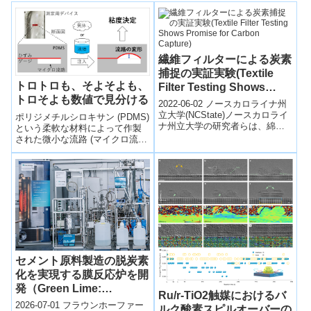
繊維フィルターによる炭素
捕捉の実証実験(Textile
トロトロも、そよそよも、
Filter Testing Shows
トロそよも数値で見分ける
Promise for Carbon
2022-06-02 ノースカロライナ州
Capture)
立大学(NCState)ノースカロライ
ポリジメチルシロキサン (PDMS)
ナ州立大学の研究者らは、綿布
という柔軟な材料によって作製
と炭酸脱水酵素と呼ばれる自然
された微小な流路 (マイクロ流
界の化学反応を促進する酵素...
路) を流体が通過する際に生じる
流路壁の変形と流体粘度に相関
があることに着目し、この変形
が液体・気体を問わず生じるこ
とを実証し、任意の流体に適用
できる粘度測定法が実現した。
セメント原料製造の脱炭素
化を実現する膜反応炉を開
発（Green Lime:
Ru/r-TiO2触媒におけるバ
Reducing Carbon
2026-07-01 フラウンホーファー
ルク酸素スピルオーバーの