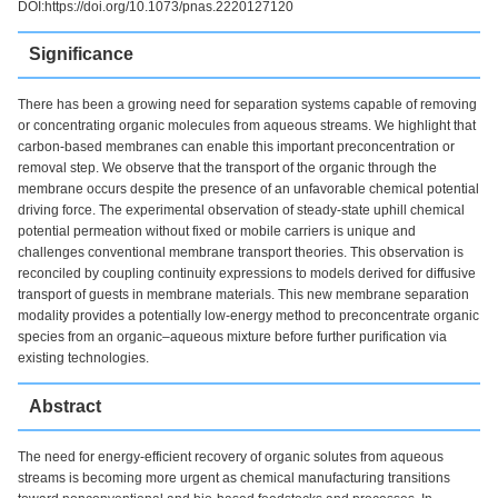
DOI:https://doi.org/10.1073/pnas.2220127120
Significance
There has been a growing need for separation systems capable of removing
or concentrating organic molecules from aqueous streams. We highlight that
carbon-based membranes can enable this important preconcentration or
removal step. We observe that the transport of the organic through the
membrane occurs despite the presence of an unfavorable chemical potential
driving force. The experimental observation of steady-state uphill chemical
potential permeation without fixed or mobile carriers is unique and
challenges conventional membrane transport theories. This observation is
reconciled by coupling continuity expressions to models derived for diffusive
transport of guests in membrane materials. This new membrane separation
modality provides a potentially low-energy method to preconcentrate organic
species from an organic–aqueous mixture before further purification via
existing technologies.
Abstract
The need for energy-efficient recovery of organic solutes from aqueous
streams is becoming more urgent as chemical manufacturing transitions