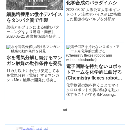
化学合成のパラダイムシフ
トに期待～
2023-03-07 大阪公立大学ポイン
細胞培養用の微小デバイス
ト◇ナノ流体デバイス※1に搭載
した極微小なバルブを外部から
をタンパク質で作製
の圧力で開閉することで、溶液
架橋アルブミンによる細胞パタ
中を流れる1分子の制御に成功。
ーニングをより迅速・簡便に
◇バ...
2020-05-21 産業技術総合研究所
理化学研究所（理研）生命機能
科学研究センター集積バイオデ
バイス研究...
水を電気分解し続けるマン
ガン触媒の動作条件を発見
電子回路を持たないロボッ
11カ月以上にわたり安定して水
トアームを化学的に曲げる
を電気分解（電解）するマンガ
(Chemistry flexes robotic
ン（Mn）触媒の開発に成功し
arm without electronics)
た。
化学物質の泡を弾くことでマイ
クロロボットの腕の動きを動力
化することができるPopping
chemical bubbles can power arm
move...
ad