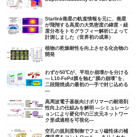
Waals Heavy-Fermion Metal CeSiI）
Starlink衛星の軌道情報を元に、衛星
が飛翔する高度の大気密度の緯度・経
度分布をトモグラフィー解析によって
計測しました（世界初の成果）
植物の乾燥耐性を向上させる化合物の
開発
わずか50℃が、平坦か崩壊かを分ける
― L10-FePd膜を蝕む”膜の崩壊”を、
二段階焼成の最初の一手で封じ込める
―
高周波電子基板向けポリマーの耐溶剤
性向上の仕組みを解明 ―シミュレーシ
ョンにより硬化中の三次元ネットワー
ク形成過程を可視化―
空孔の規則度制御でフェリ磁性体の補