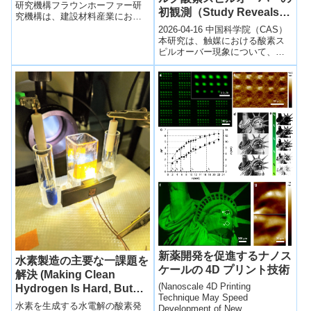
Emissions in the
研究機構フラウンホーファー研
初観測（Study Reveals
究機構は、建設材料産業におけ
Construction Materials
First-Ever Observation of
るCO₂排出削減を目的として、石
2026-04-16 中国科学院（CAS）
Industry）
灰（ライム）製造プロセスの脱
Bulk Oxygen Spillover in
本研究は、触媒における酸素ス
炭素...
ピルオーバー現象について、従
Ru/r-TiO2 Catalysts）
来の表面限定モデルを覆し、触
媒内部（バルク）での発生を初
めて実...
新薬開発を促進するナノス
水素製造の主要な一課題を
ケールの 4D プリント技術
解決 (Making Clean
(Nanoscale 4D Printing
Hydrogen Is Hard, But
Technique May Speed
Researchers Just Solved
水素を生成する水電解の酸素発
Development of New