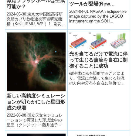
原始ブラックホールは生成
ツールが登場(New
可能か？
’Eclipse Watch’ Tool
2024-04-01 NASAAn eclipse-like
2024-05-30 東京大学国際高等研
Shows Eclipses from
image captured by the LASCO
究所カブリ数物連携宇宙研究機
instrument on the SOH...
Space Any Time)
構（Kavli IPMU, WPI）1. 発表概
要今回、東京大学国際高等研究
所カブリ数物連携...
光を当てるだけで電流に伴
って生じる熱流を自在に制
御することに成功
磁性体に光を照射することによ
り、電流に付随して生じる熱流
の方向や分布を自在に制御でき
ることを初めて実証した。
新しい高精度シミュレーシ
ョンが明らかにした星団形
成の現場
2022-06-08 国立天文台シミュレ
ーションで再現した形成途中の
星団（クレジット：藤井通子、
武田隆顕、国立天文台4次元デジ
タル宇宙プロジェクト） オリジ