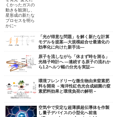
「光が得意な問題」を解く新たな計算
モデルを提案―大規模組合せ最適化の
効率化に向けた新手法―
原子を流しながら「休まず時を測る」
光格子時計へ ―連続する原子の流れか
ら1.2ヘルツ幅の分光を実証―
環境フレンドリーな微生物由来窒素肥
料を開発 －海洋性紅色光合成細菌の窒
素肥料効果と環境負荷の解明－
空気中で安定な超薄膜超伝導体を作製
し量子デバイスの小型化へ前進