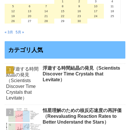
1
2
3
4
5
6
7
8
9
10
11
12
13
14
15
16
17
18
19
20
21
22
23
24
25
26
27
28
29
30
« 3月
5月 »
カテゴリ人気
浮遊する時間結晶の発見（Scientists
Discover Time Crystals that
Levitate）
恒星理解のための核反応速度の再評価
（Reevaluating Reaction Rates to
Better Understand the Stars）