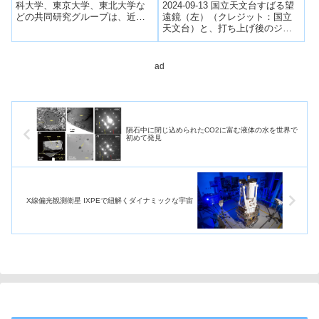
ズ・ウェッブ望遠鏡が捉え
2024-09-13 国立天文台すばる望
科大学、東京大学、東北大学な
る～
遠鏡（左）（クレジット：国立
どの共同研究グループは、近藤
天文台）と、打ち上げ後のジェ
絶縁体YbB₁₂において報告されて
イムズ・ウェッブ宇宙望遠鏡
きた量子振動の起源を解明する
（JWST）の想像図（右）（クレ
た...
ジット...
ad
隕石中に閉じ込められたCO2に富む液体の水を世界で
初めて発見
X線偏光観測衛星 IXPEで紐解くダイナミックな宇宙