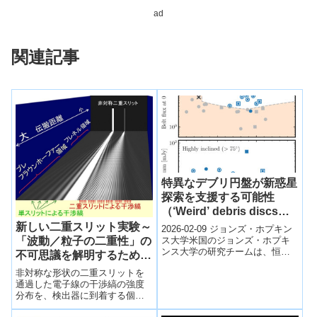
ad
関連記事
特異なデブリ円盤が新惑星
探索を支援する可能性
（‘Weird’ debris discs
could aid search for new
新しい二重スリット実験～
2026-02-09 ジョンズ・ホプキン
planets
ス大学米国のジョンズ・ホプキ
「波動／粒子の二重性」の
ンス大学の研究チームは、恒星
不可思議を解明するために
を取り巻くデブリ円盤の詳細な
～
非対称な形状の二重スリットを
構造解析から、直接観測が困難
通過した電子線の干渉縞の強度
な「隠れ...
分布を、検出器に到着する個々
の電子の個数分布として検出し