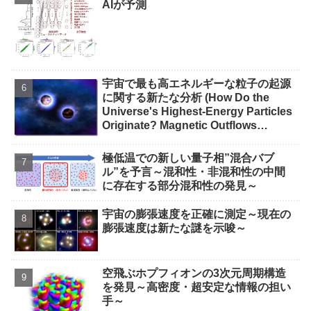
AIが予測
宇宙で最も高エネルギーな粒子の起源
に関する新たな分析 (How Do the
Universe's Highest-Energy Particles
Originate? Magnetic Outflows
Stemming from Star Mergers,
Analysis Concludes)
極低温での新しい量子相”混合バブ
ル”を予言～混和性・非混和性の中間
に存在する部分混和性の発見～
宇宙の膨張速度を正確に測定～現在の
膨張速度は新たな謎を示唆～
空飛ぶホプフィオンの3次元周期構造
を発見～高密度・超安定な情報の担い
手～