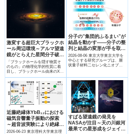
ナル...
分子の”集団的ふるまい”が
結晶を動かす――分子の整
激変する超巨大ブラックホ
列と結晶の変形が手を取り
ール周辺環境～アルマ望遠
あう新しい状態 「協奏的
鏡がとらえた星間分子破壊
2026-08-06 東京大学東京大学を
超構造」を発見――
の現場～
中心とする研究グループは、層
「ブラックホールを隠す物質そ
状量子材料二セレン化ニオブ
のもの」の物理化学的性質に着
（NbSe₂）の層間に有機分子を挿
目し、ブラックホール由来のX
入した分子インターカレーショ
線がもたらす特異な現象（星間
ン超...
分子の破壊と加熱）を、最新の
電波望遠鏡アルマによる星間物
質の直接高解像度観測で捉える
ことに世界で初めて成功した。
星間化学の知見に基づく本手法
を適用することで、今後はブラ
ックホール研究のミッシングピ
近藤絶縁体YbB₁₂における
ースであった「埋もれたブラッ
すばる望遠鏡の発見を
磁気音響量子振動の探索
クホール」も多数発掘可能とな
NASAが注目～天の川銀河
～超音波実験により絶縁体
り、その性質の包括的理解につ
最果ての星形成をジェイム
ながることが期待。
相の謎に迫る～
2026-06-23 東京理科大学東京理