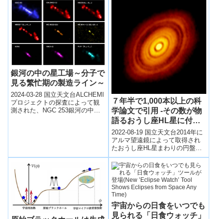
ました。強度分布を、左側と右
側のスリット、両方のスリット
を同時に通過して干渉縞を形成
した電子の三つに分類し描画で
きました。
銀河の中の星工場～分子で
見る繁忙期の製造ライン～
2024-03-28 国立天文台ALCHEMI
７年半で1,000本以上の科
プロジェクトの探査によって観
学論文で引用 -その数が物
測された、NGC 253銀河の中心
部におけるさまざまな種類の分
語るおうし座HL星に付随
子の分布図。色の違いは分...
する原始惑星系円盤の画期
2022-08-19 国立天文台2014年に
的な成果
アルマ望遠鏡によって取得され
たおうし座HL星まわりの円盤に
関する画期的な科学成果は、過
去7年半の間に1,000本以上...
宇宙からの日食をいつでも
見られる「日食ウォッチ」