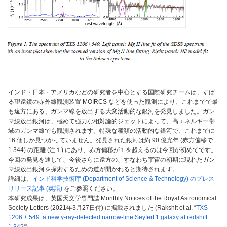
インド・日本・アメリカなどの研究者を中心とする国際研究チームは、すば
る望遠鏡の赤外線観測装置 MOIRCS などを使った観測により、これまでで最
も遠方にある、ガンマ線を放出する大変活動的な銀河を発見しました。ガン
マ線放出銀河は、極めて強力な相対論的ジェットによって、高エネルギー帯
域のガンマ線でも観測されます。特殊な種類の活動的な銀河で、これまでに
16 個しか見つかっていません。発見された銀河は約 90 億光年 (赤方偏移で
1.344) の距離 (注１) にあり、赤方偏移が１を超えるのは今回が初めてです。
今回の発見を通して、今後さらに遠方の、すなわち宇宙の初期に現れたガン
マ線放出銀河を探索するための道が開かれると期待されます。
詳細は、
インド科学技術庁 (Department of Science & Technology) のプレス
リリース記事 (英語)
をご参照ください。
本研究成果は、英国天文学専門誌 Monthly Notices of the Royal Astronomical
Society Letters (2021年3月27日付) に掲載されました (Rakshit et al. “
TXS
1206 + 549: a new γ-ray-detected narrow-line Seyfert 1 galaxy at redshift