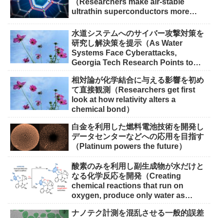
（Researchers make air-stable
ultrathin superconductors more
scalable for quantum devices）
水道システムへのサイバー攻撃対策を
研究し解決策を提示（As Water
Systems Face Cyberattacks,
Georgia Tech Research Points to
Solutions）
相対論が化学結合に与える影響を初め
て直接観測（Researchers get first
look at how relativity alters a
chemical bond）
白金を利用した燃料電池技術を開発し
データセンターなどへの応用を目指す
（Platinum powers the future）
酸素のみを利用し副生成物が水だけと
なる化学反応を開発（Creating
chemical reactions that run on
oxygen, produce only water as
waste）
ナノテク計測を混乱させる一般的誤差