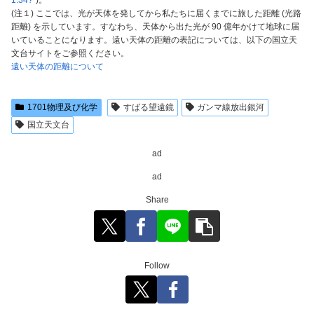
1.34?
“)。
(注１) ここでは、光が天体を発してから私たちに届くまでに旅した距離 (光路
距離) を示しています。すなわち、天体から出た光が 90 億年かけて地球に届
いていることになります。遠い天体の距離の表記については、以下の国立天
文台サイトをご参照ください。
遠い天体の距離について
1701物理及び化学
すばる望遠鏡
ガンマ線放出銀河
国立天文台
ad
ad
Share
Follow