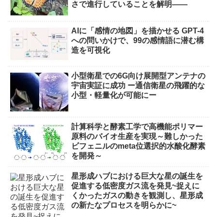
さで進行していることを解明――
AIに「感情の地図」を描かせる GPT-4
への問いかけで、99の感情語に潜む構
造を可視化
小型衛星での6G向け展開型アンテナの
宇宙実証に成功 ー通信衛星の飛躍的な
小型・軽量化が可能にー
計算科学と酵素工学で高機能ポリマー
原料のバイオ生産を実現～難しかった
ビフェニルのmeta位選択的水酸化酵素
を開発～
星形成ハブにおける巨大な星の誕生を
促進する低密度ガス流を発見~捉えに
くかったガスの動きを観測し、星形成
の新たなプロセスを明らかに~