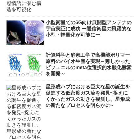
小型衛星での6G向け展開型アンテナの
宇宙実証に成功 ー通信衛星の飛躍的な
小型・軽量化が可能にー
計算科学と酵素工学で高機能ポリマー
原料のバイオ生産を実現～難しかった
ビフェニルのmeta位選択的水酸化酵素
を開発～
星形成ハブにおける巨大な星の誕生を
促進する低密度ガス流を発見~捉えに
くかったガスの動きを観測し、星形成
の新たなプロセスを明らかに~