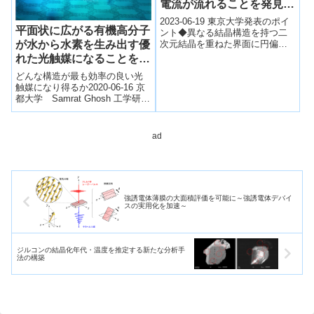
電流が流れることを発見
～２次元物質界面における
2023-06-19 東京大学発表のポイ
平面状に広がる有機高分子
新しい光スピントロニクス
ント◆異なる結晶構造を持つ二
次元結晶を重ねた界面に円偏光
が水から水素を生み出す優
機能の開拓～
を照射することで、スピン偏極
れた光触媒になることを解
した光電流が生じることを発見
明
どんな構造が最も効率の良い光
した。◆...
触媒になり得るか2020-06-16 京
都大学 Samrat Ghosh 工学研究
科・日本学術振興会特別研究
員、中田明伸 工学研究科...
ad
強誘電体薄膜の大面積評価を可能に～強誘電体デバイ
スの実用化を加速～
ジルコンの結晶化年代・温度を推定する新たな分析手
法の構築