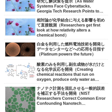
研究し解決策を提示（As Water
Systems Face Cyberattacks,
Georgia Tech Research Points to
Solutions）
相対論が化学結合に与える影響を初め
て直接観測（Researchers get first
look at how relativity alters a
chemical bond）
白金を利用した燃料電池技術を開発し
データセンターなどへの応用を目指す
（Platinum powers the future）
酸素のみを利用し副生成物が水だけと
なる化学反応を開発（Creating
chemical reactions that run on
oxygen, produce only water as
waste）
ナノテク計測を混乱させる一般的誤差
を補正する手法を開発（NIST
Researchers Correct Common Error
Confounding Nanotech
Measurements）