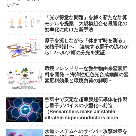
「光が得意な問題」を解く新たな計算
モデルを提案―大規模組合せ最適化の
効率化に向けた新手法―
原子を流しながら「休まず時を測る」
光格子時計へ ―連続する原子の流れか
ら1.2ヘルツ幅の分光を実証―
環境フレンドリーな微生物由来窒素肥
料を開発 －海洋性紅色光合成細菌の窒
素肥料効果と環境負荷の解明－
空気中で安定な超薄膜超伝導体を作製
し量子デバイスの小型化へ前進
（Researchers make air-stable
ultrathin superconductors more
scalable for quantum devices）
水道システムへのサイバー攻撃対策を