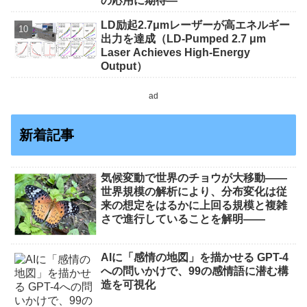
の応用に期待―
LD励起2.7μmレーザーが高エネルギー
出力を達成（LD-Pumped 2.7 μm
Laser Achieves High-Energy
Output）
ad
新着記事
気候変動で世界のチョウが大移動――
世界規模の解析により、分布変化は従
来の想定をはるかに上回る規模と複雑
さで進行していることを解明――
AIに「感情の地図」を描かせる GPT-4
への問いかけで、99の感情語に潜む構
造を可視化