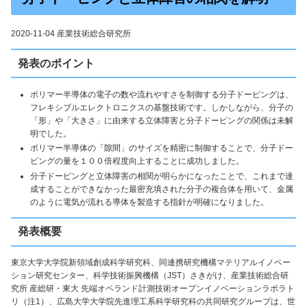
2020-11-04 産業技術総合研究所
発表のポイント
ポリマー半導体の電子の数や流れやすさを制御する分子ドーピングは、
フレキシブルエレクトロニクスの基盤技術です。しかしながら、分子の
「形」や「大きさ」に由来する立体障害と分子ドーピングの関係は未解
明でした。
ポリマー半導体の「隙間」のサイズを精密に制御することで、分子ドー
ピングの量を１００倍程度向上することに成功しました。
分子ドーピングと立体障害の相関が明らかになったことで、これまで達
成することができなかった最密充填された分子の複合体を用いて、金属
のように電気が流れる導体を製造する指針が明確になりました。
発表概要
東京大学大学院新領域創成科学研究科、同連携研究機構マテリアルイノベー
ション研究センター、科学技術振興機構（JST）さきがけ、産業技術総合研
究所 産総研・東大 先端オペランド計測技術オープンイノベーションラボラト
リ（注1）、広島大学大学院先進理工系科学研究科の共同研究グループは、世