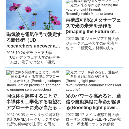
チー...
再構成可能なメタサーフェ
スで光の未来を形作る
(Shaping the Future of
磁気波を電気信号で測定す
Light through
2022-05-10 ジョージア工科大学
る新技術（UD
Reconfigurable
ジョージア工科大学の研究者た
researchers uncover a
ちは、「相変化」材料の力を利
Metasurfaces)
new way to measure
用し、再構成可能なメタサーフ
2025-10-24 デラウェア大学
magnetic waves using
ェス（並外れた光学特性を持つ
（UD）デラウェア大学の研究チ
人工材料...
ームは、電子ではなく「磁気ス
electrical signals）
ピン波（マグノン）」を情報伝
達媒体として利用し、電気信号
を発生させ...
同位体を調整することで、
光のパワーを高めると、通
半導体を工学化する有望な
信や自動操縦に革命が起き
アプローチに光が当たる
る(Boosting light power
(Tweaking isotopes
revolutionizes
2024-05-03 オークリッジ国立研
2022-06-17 スイス連邦工科大学
sheds light on promising
communications and
究所(ORNL)オークリッジ国立研
ローザンヌ校(EPFL)EPFLの研究
究所の科学者が主導する研究に
者は、希土類イオンを集積化さ
approach to engineer
autopilot)
より、半導体材料の同位体含有
れた光回路に組み込むことに成