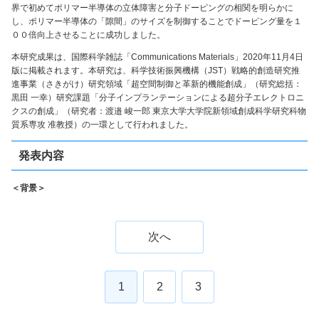
界で初めてポリマー半導体の立体障害と分子ドーピングの相関を明らかに
し、ポリマー半導体の「隙間」のサイズを制御することでドーピング量を１
００倍向上させることに成功しました。
本研究成果は、国際科学雑誌「Communications Materials」2020年11月4日
版に掲載されます。本研究は、科学技術振興機構（JST）戦略的創造研究推
進事業（さきがけ）研究領域「超空間制御と革新的機能創成」（研究総括：
黒田 一幸）研究課題「分子インプランテーションによる超分子エレクトロニ
クスの創成」（研究者：渡邉 峻一郎 東京大学大学院新領域創成科学研究科物
質系専攻 准教授）の一環として行われました。
発表内容
＜背景＞
次へ
1
2
3