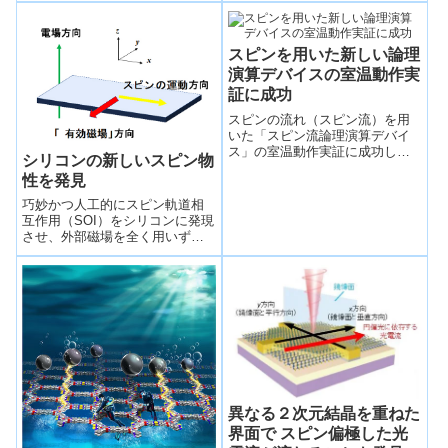
semiconductors)
量の小さな変化が、その光学的
功し、小型の導波路型増幅器...
お...
スピンを用いた新しい論理
演算デバイスの室温動作実
証に成功
スピンの流れ（スピン流）を用
いた「スピン流論理演算デバイ
ス」の室温動作実証に成功し
シリコンの新しいスピン物
た。
性を発見
巧妙かつ人工的にスピン軌道相
互作用（SOI）をシリコンに発現
させ、外部磁場を全く用いずに
シリコン中の流れるスピンを操
作することに成功した。この成
功により、情報素子の産業応用
上最適な材料であるシリコンを
用いてスピン演算をよりコンパ
クトな素子で実現できる道程を
開拓することができた。
異なる２次元結晶を重ねた
界面で スピン偏極した光