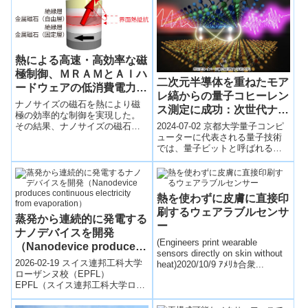
熱による高速・高効率な磁
極制御、ＭＲＡＭとＡＩハ
二次元半導体を重ねたモア
ードウェアの低消費電力化
レ縞からの量子コヒーレン
の実現へ向けて
ナノサイズの磁石を熱により磁
ス測定に成功：次世代ナノ
極の効率的な制御を実現した。
半導体による量子技術への
2024-07-02 京都大学量子コンピ
その結果、ナノサイズの磁石が
第一歩
ューターに代表される量子技術
高周波電気信号を増幅するとい
では、量子ビットと呼ばれる演
う新たな現象を発見した。
算単位を用意する必要がありま
す。そのような量子ビットで
は、量子的...
熱を使わずに皮膚に直接印
刷するウェアラブルセンサ
蒸発から連続的に発電する
ー
ナノデバイスを開発
(Engineers print wearable
（Nanodevice produces
sensors directly on skin without
continuous electricity
2026-02-19 スイス連邦工科大学
heat)2020/10/9 ｱﾒﾘｶ合衆...
from evaporation）
ローザンヌ校（EPFL）
EPFL（スイス連邦工科大学ロー
ザンヌ校）のナノサイエンス・
エネルギー技術研究室（LNET）