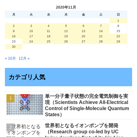
2020年11月
月
火
水
木
金
土
日
1
2
3
4
5
6
7
8
9
10
11
12
13
14
15
16
17
18
19
20
21
22
23
24
25
26
27
28
29
30
« 10月
12月 »
カテゴリ人気
単一分子量子状態の完全電気制御を実
現（Scientists Achieve All-Electrical
Control of Single-Molecule Quantum
States）
世界初となるイオンポンプを開発
（Research group co-led by UC