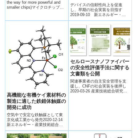
the way for more powerful and
デバイスの信頼性向上を促進
smaller chips)マイクロチップを
し、早期の社会実装を目指す
絶縁する新技術を開発。金属-有
2019-09-10 新エネルギー・産
機フレームワーク(MOF)という、
業技術総合開発機構NEDOは、
新しい高多孔性材料を使用。更
Society 5.0の実現を目指し
なる小型化とパワーアップ化、
て、...
低消費エネルギー化が見込まれ
る。
セルロースナノファイバー
の安全性評価手法に関する
文書類を公開
関連事業者の自主安全管理を支
援し、CNFの社会実装を後押し
2020-03-26 産業技術総合研究所
高機能な有機ケイ素材料の
ポイント セルロースナノファイ
製造に適した鉄錯体触媒の
バーの安全性を評価するための
文書...
開発に成功
空気中で安定な鉄触媒として東
京化成工業から発売2020-12-14
新エネルギー・産業技術総合開
発機構,北里研究所,大阪市立大学
NEDO、学校法人北里研究所、