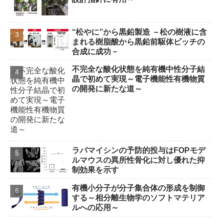
“松やに”から黒鉛製造 －松の樹液に含
まれる樹脂酸から黒鉛前駆体ピッチの
合成に成功－
不完全な酸化状態を純有機中性分子結
晶で初めて実現～電子機能性有機物質
の開発に新たな道～
ラパマイシンの予防的投与はFOPモデ
ルマウスの異所性骨化に対し優れた抑
制効果を示す
有機小分子が分子集合体の形成を制御
する～相分離生物学のソフトマテリア
ルへの応用～