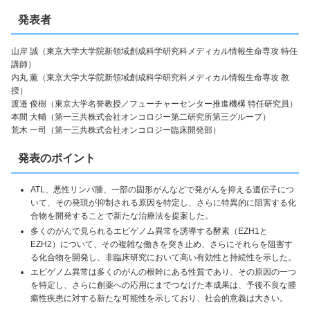
発表者
山岸 誠（東京大学大学院新領域創成科学研究科メディカル情報生命専攻 特任
講師）
内丸 薫（東京大学大学院新領域創成科学研究科メディカル情報生命専攻 教
授）
渡邉 俊樹（東京大学名誉教授／フューチャーセンター推進機構 特任研究員）
本間 大輔（第一三共株式会社オンコロジー第二研究所第三グループ）
荒木 一司（第一三共株式会社オンコロジー臨床開発部）
発表のポイント
ATL、悪性リンパ腫、一部の固形がんなどで発がんを抑える遺伝子につ
いて、その発現が抑制される原因を特定し、さらに特異的に阻害する化
合物を開発することで新たな治療法を提案した。
多くのがんで見られるエピゲノム異常を誘導する酵素（EZH1と
EZH2）について、その複雑な働きを突き止め、さらにそれらを阻害す
る化合物を開発し、非臨床研究において高い有効性と持続性を示した。
エピゲノム異常は多くのがんの根幹にある性質であり、その原因の一つ
を特定し、さらに創薬への応用にまでつなげた本成果は、予後不良な腫
瘍性疾患に対する新たな可能性を示しており、社会的意義は大きい。