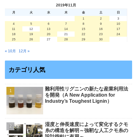
2019年11月
月
火
水
木
金
土
日
1
2
3
4
5
6
7
8
9
10
11
12
13
14
15
16
17
18
19
20
21
22
23
24
25
26
27
28
29
30
« 10月
12月 »
カテゴリ人気
難利用性リグニンの新たな産業利用法
を開発（A New Application for
Industry’s Toughest Lignin）
湿度と伸長速度によって変化するクモ
糸の構造を解明～強靭な人工クモ糸の
設計指針に有用～