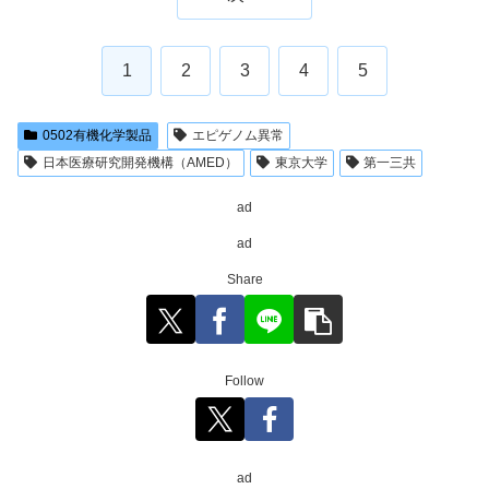
1
2
3
4
5
0502有機化学製品
エピゲノム異常
日本医療研究開発機構（AMED）
東京大学
第一三共
ad
ad
Share
Follow
ad