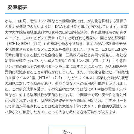
発表概要
がん、白血病、悪性リンパ腫などの腫瘍細胞では、がん化を抑制する遺伝子
の多くが機能できないように、DNAを取り巻く環境が変化しています。東京
大学大学院新領域創成科学研究科の山岸誠特任講師、内丸薫教授らの研究グ
ループは、このエピゲノム異常（注1）と呼ばれる現象の一因となる酵素群
（EZH1とEZH2（注2））の複雑な働きを紐解き、多くのがん抑制遺伝子が
不活性化される新たなメカニズムを発見しました。さらに、EZH1とEZH2を
同時に阻害できる新たな化合物を第一三共株式会社と共同で開発し、有効な
治療法が確立されていない成人T細胞白血病リンパ腫（ATL（注3））や悪性
リンパ腫の遺伝子の発現パターンを正常に戻すことによって、がん細胞を特
異的に死滅させることを明らかにしました。また、その化合物はヒトT細胞性
白血病ウイルス1型（HTLV-1（注4））などのウイルスに感染した前がん状態
の細胞に対しても効果があり、発症予防などへの応用の可能性も示されまし
た。この研究成果を受け、その化合物については既にATLや他の悪性リンパ
腫などに対する臨床試験が実施されており、中間報告で高い安全性と有効性
が示唆されています。我が国の基礎研究から原因が同定され、世界をリード
して新薬が開発されることは社会的意義が非常に大きく、白血病や悪性リン
パ腫などに罹患した方々にとって大きな救いとなる可能性があります。
次へ