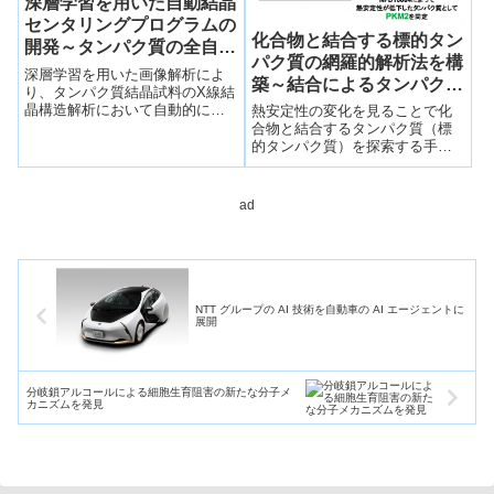
深層学習を用いた自動結晶
センタリングプログラムの
化合物と結合する標的タン
開発～タンパク質の全自動
パク質の網羅的解析法を構
結晶構造解析を可能に～
深層学習を用いた画像解析によ
築～結合によるタンパク質
り、タンパク質結晶試料のX線結
の熱安定性変化に注目～
晶構造解析において自動的に検
熱安定性の変化を見ることで化
出するプログラム
合物と結合するタンパク質（標
「DeepCentering」を開発した。
的タンパク質）を探索する手法
を構築し、抗がん活性を持つ化
合物の標的タンパク質の候補を
同定することに成功した。
ad
NTT グループの AI 技術を自動車の AI エージェントに
展開
分岐鎖アルコールによる細胞生育阻害の新たな分子メ
カニズムを発見