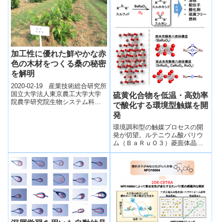
公...
加工性に優れた鮮やかな赤
色の木材をつくる桑の秘密
を解明
2020-02-19 産業技術総合研究所
国立大学法人東京農工大学大学
硫黄化合物を低温・高効率
院農学研究院生物システム科学
で酸化する環境型触媒を開
部門の梶田真也教授をはじめと
発
する国内外の機関からなる研究
グル...
環境調和型の触媒プロセスの開
発が切望。ルテニウム酸バリウ
ム（ＢａＲｕＯ３）菱面体晶ペ
ロブスカイト触媒が、硫黄化合
物のスルフィドから酸素分子
（Ｏ２）のみを酸素源として有
用なスルホキシドやスルホンを
合成できることを発見した。