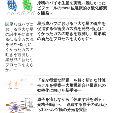
原料のバイオ生産を実現～難しかった
ビフェニルのmeta位選択的水酸化酵素
を開発～
星形成ハブにおける巨大な星の誕生を
促進する低密度ガス流を発見~捉えに
くかったガスの動きを観測し、星形成
の新たなプロセスを明らかに~
「光が得意な問題」を解く新たな計算
モデルを提案―大規模組合せ最適化の
効率化に向けた新手法―
原子を流しながら「休まず時を測る」
光格子時計へ ―連続する原子の流れか
ら1.2ヘルツ幅の分光を実証―