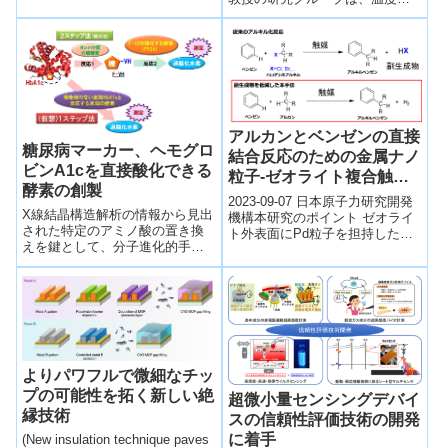
答性両親媒性グラフトポリマー
を開発し、この高分子が自己組
織化...
アルカンとベンゼンの直接
糖尿病マーカー、ヘモグロ
結合反応のための金属ナノ
ビンA1cを直接酸化できる
粒子-ゼオライト複合触媒
酵素の創製
を開発～酸点とPd粒子の
2023-09-07 日本原子力研究開発
X線結晶構造解析の情報から見出
近接による反応の高効率化
機構本研究のポイント ゼオライ
された特定のアミノ酸の置き換
ト外表面にPd粒子を担持した触
を実現～
えを鍵として、分子進化的手法
媒でアルカンとベンゼンの直接
を併用することにより、自然界
反応を実現 細孔内の酸点から
で見出されていない人工酵素
Pd...
HbA1cOXを創製した。
よりパワフルで微細なチッ
プの可能性を拓く新しい絶
超微小量センシングデバイ
縁技術
スの信頼性評価技術の開発
に着手
(New insulation technique paves