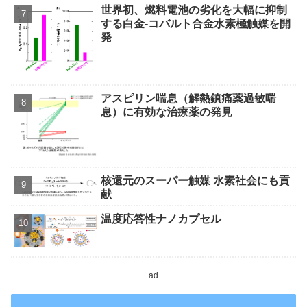
世界初、燃料電池の劣化を大幅に抑制
する白金‐コバルト合金水素極触媒を開
発
アスピリン喘息（解熱鎮痛薬過敏喘
息）に有効な治療薬の発見
核還元のスーパー触媒 水素社会にも貢
献
温度応答性ナノカプセル
ad