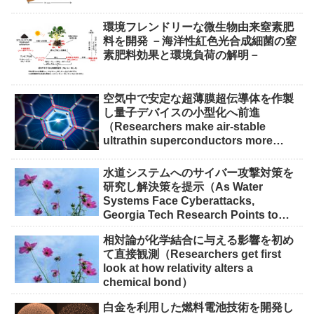
環境フレンドリーな微生物由来窒素肥
料を開発 －海洋性紅色光合成細菌の窒
素肥料効果と環境負荷の解明－
空気中で安定な超薄膜超伝導体を作製
し量子デバイスの小型化へ前進
（Researchers make air-stable
ultrathin superconductors more
scalable for quantum devices）
水道システムへのサイバー攻撃対策を
研究し解決策を提示（As Water
Systems Face Cyberattacks,
Georgia Tech Research Points to
Solutions）
相対論が化学結合に与える影響を初め
て直接観測（Researchers get first
look at how relativity alters a
chemical bond）
白金を利用した燃料電池技術を開発し