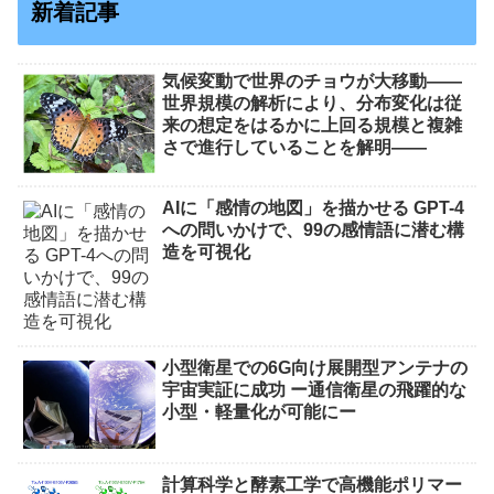
新着記事
気候変動で世界のチョウが大移動――
世界規模の解析により、分布変化は従
来の想定をはるかに上回る規模と複雑
さで進行していることを解明――
AIに「感情の地図」を描かせる GPT-4
への問いかけで、99の感情語に潜む構
造を可視化
小型衛星での6G向け展開型アンテナの
宇宙実証に成功 ー通信衛星の飛躍的な
小型・軽量化が可能にー
計算科学と酵素工学で高機能ポリマー