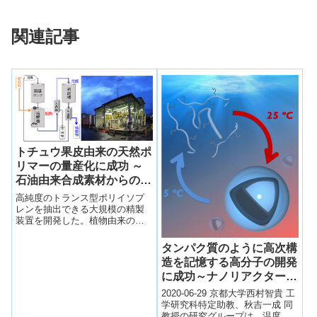
関連記事
トチュウ果皮由来の天然ポ
リマーの量産化に成功 ～
石油由来合成素材からの脱
却に向けて～
高純度のトランス型ポリイソプ
レンを抽出できる大規模の精製
装置を開発した。植物由来の持
続可能な新素材として、高付加
価値品への応用を足がかりに新
タンパク質のように高次構
規産業への展開を目指す。
造を記憶する高分子の開発
に成功～ナノリアクター小
胞としてのバイオ応用に期
2020-06-29 京都大学西村智貴 工
待～
学研究科特定助教、秋吉一成 同
教授の研究グループは、温度応