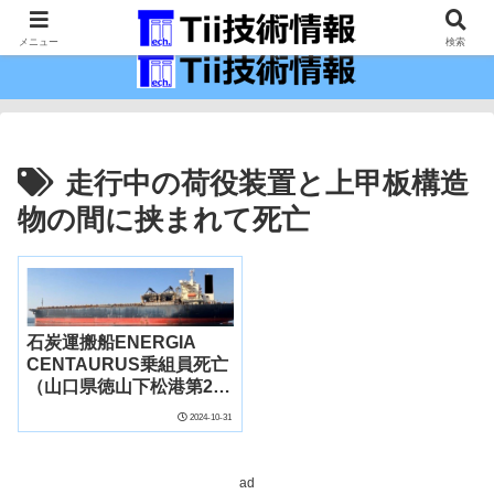
最新の科学技術の情報インフラ。
メニュー
検索
走行中の荷役装置と上甲板構造
物の間に挟まれて死亡
石炭運搬船ENERGIA
CENTAURUS乗組員死亡
（山口県徳山下松港第2区
下松地区K-1桟橋 令和5年
2024-10-31
9月21日発生）
ad