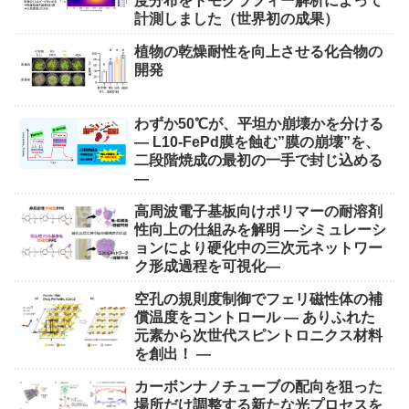
度分布をトモグラフィー解析によって
計測しました（世界初の成果）
植物の乾燥耐性を向上させる化合物の
開発
わずか50℃が、平坦か崩壊かを分ける
― L10-FePd膜を蝕む”膜の崩壊”を、
二段階焼成の最初の一手で封じ込める
―
高周波電子基板向けポリマーの耐溶剤
性向上の仕組みを解明 ―シミュレーシ
ョンにより硬化中の三次元ネットワー
ク形成過程を可視化―
空孔の規則度制御でフェリ磁性体の補
償温度をコントロール ― ありふれた
元素から次世代スピントロニクス材料
を創出！ ―
カーボンナノチューブの配向を狙った
場所だけ調整する新たな光プロセスを