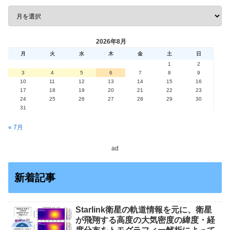
2026年8月
月
火
水
木
金
土
日
1
2
3
4
5
6
7
8
9
10
11
12
13
14
15
16
17
18
19
20
21
22
23
24
25
26
27
28
29
30
31
« 7月
ad
新着記事
Starlink衛星の軌道情報を元に、衛星
が飛翔する高度の大気密度の緯度・経