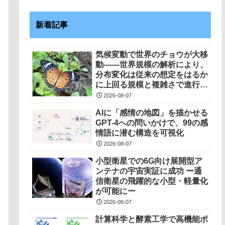
新着記事
気候変動で世界のチョウが大移
動――世界規模の解析により、
分布変化は従来の想定をはるか
に上回る規模と複雑さで進行し
ていることを解明――
2026-08-07
AIに「感情の地図」を描かせる
GPT-4への問いかけで、99の感
情語に潜む構造を可視化
2026-08-07
小型衛星での6G向け展開型ア
ンテナの宇宙実証に成功 ー通
信衛星の飛躍的な小型・軽量化
が可能にー
2026-08-07
計算科学と酵素工学で高機能ポ