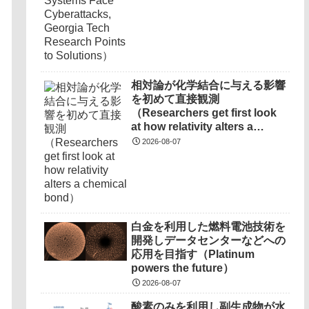
相対論が化学結合に与える影響
を初めて直接観測
（Researchers get first look
at how relativity alters a
chemical bond）
2026-08-07
白金を利用した燃料電池技術を
開発しデータセンターなどへの
応用を目指す（Platinum
powers the future）
2026-08-07
酸素のみを利用し副生成物が水