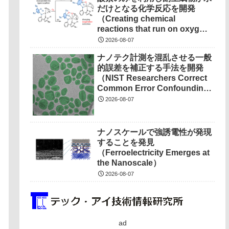
だけとなる化学反応を開発
（Creating chemical
reactions that run on oxygen,
produce only water as
2026-08-07
waste）
ナノテク計測を混乱させる一般
的誤差を補正する手法を開発
（NIST Researchers Correct
Common Error Confounding
Nanotech Measurements）
2026-08-07
ナノスケールで強誘電性が発現
することを発見
（Ferroelectricity Emerges at
the Nanoscale）
2026-08-07
ad