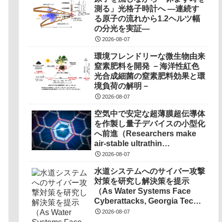
測る」光格子時計へ ―連続す
る原子の流れから1.2ヘルツ幅
の分光を実証―
2026-08-07
環境フレンドリーな微生物由来
窒素肥料を開発 －海洋性紅色
光合成細菌の窒素肥料効果と環
境負荷の解明－
2026-08-07
空気中で安定な超薄膜超伝導体
を作製し量子デバイスの小型化
へ前進（Researchers make
air-stable ultrathin
superconductors more
2026-08-07
scalable for quantum
水道システムへのサイバー攻撃
devices）
対策を研究し解決策を提示
（As Water Systems Face
Cyberattacks, Georgia Tech
Research Points to
2026-08-07
Solutions）