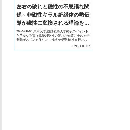
左右の破れと磁性の不思議な関
係～非磁性キラル絶縁体の熱伝
導が磁性に変換される理論を構
築～
2024-06-04 東京大学,慶應義塾大学発表のポイント
キラルな物質（鏡映対称性の破れた物質）中の原子
振動がスピンを作りだす機構を提案 磁性を持たな
い絶縁体に温度差をつけるだけで隣の金属にスピン
2024-06-07
を注入可能 重元素を用いない環境にやさしい...