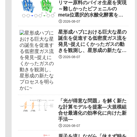
リマー原料のバイオ生産を実現
～難しかったビフェニルの
meta位選択的水酸化酵素を開
発～
2026-08-07
星形成ハブにおける巨大な星の
誕生を促進する低密度ガス流を
発見~捉えにくかったガスの動
きを観測し、星形成の新たなプ
ロセスを明らかに~
2026-08-07
「光が得意な問題」を解く新た
な計算モデルを提案―大規模組
合せ最適化の効率化に向けた新
手法―
2026-08-07
原子を流しながら「休まず時を