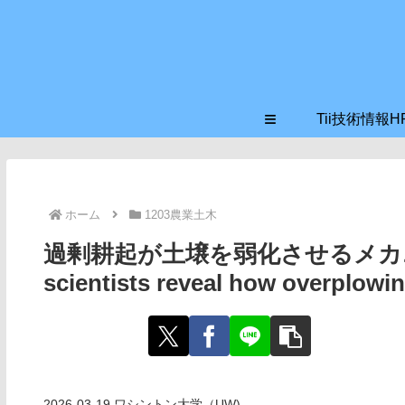
≡
Tii技術情報H
ホーム
1203農業土木
過剰耕起が土壌を弱化させるメカニズ
scientists reveal how overplowi
2026-03-19 ワシントン大学（UW)