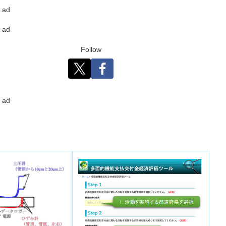
ad
ad
Follow
ad