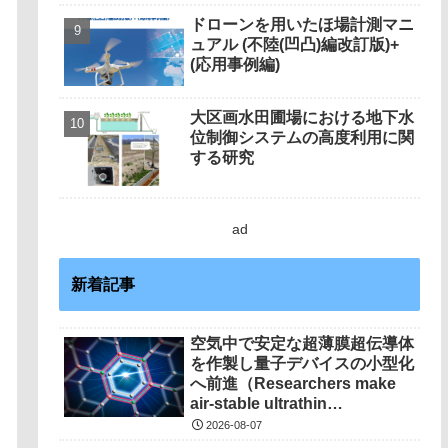
ドローンを用いたほ場計測マニ
ュアル (不陸(凹凸)編改訂版)+
(応用事例編)
大区画水田圃場における地下水
位制御システムの高度利用に関
する研究
ad
新着記事
空気中で安定な超薄膜超伝導体
を作製し量子デバイスの小型化
へ前進（Researchers make
air-stable ultrathin
superconductors more
2026-08-07
scalable for quantum