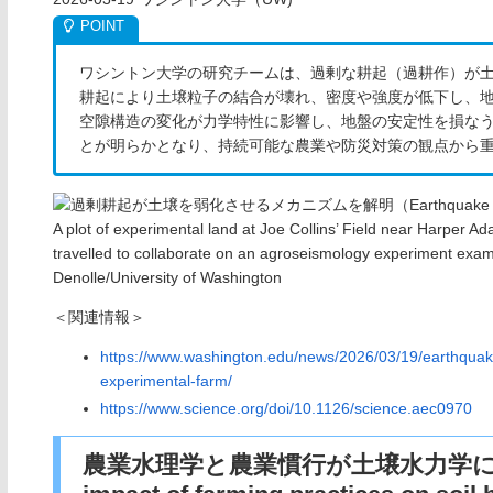
ワシントン大学の研究チームは、過剰な耕起（過耕作）が
耕起により土壌粒子の結合が壊れ、密度や強度が低下し、
空隙構造の変化が力学特性に影響し、地盤の安定性を損な
とが明らかとなり、持続可能な農業や防災対策の観点から
A plot of experimental land at Joe Collins’ Field near Harper A
travelled to collaborate on an agroseismology experiment examin
Denolle/University of Washington
＜関連情報＞
https://www.washington.edu/news/2026/03/19/earthquake
experimental-farm/
https://www.science.org/doi/10.1126/science.aec0970
農業水理学と農業慣行が土壌水力学に及ぼす影響