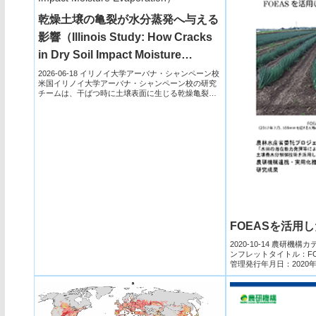
乾燥土壌の亀裂が水分蒸発へ与える
影響（Illinois Study: How Cracks
in Dry Soil Impact Moisture
Evaporation）
2026-06-18 イリノイ大学アーバナ・シャンペーン校
米国イリノイ大学アーバナ・シャンペーン校の研究
チームは、干ばつ時に土壌表面に生じる乾燥亀裂
（desic...
FOEASを活用
2020-10-14 農研
ンフレットタイトル：F
管理発行年月日：2020
へ...