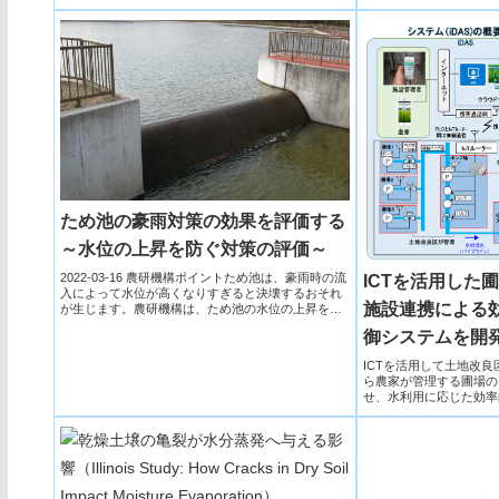
ため池の豪雨対策の効果を評価する
～水位の上昇を防ぐ対策の評価～
2022-03-16 農研機構ポイントため池は、豪雨時の流
ICTを活用した圃
入によって水位が高くなりすぎると決壊するおそれ
施設連携による
が生じます。農研機構は、ため池の水位の上昇を防
ぐ対策の効...
御システムを開
ICTを活用して土地改
ら農家が管理する圃場の
せ、水利用に応じた効率
システムiDASアイダス