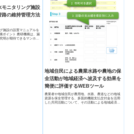
水モニタリング施設
管路の維持管理方法
グ施設の設置マニュアルを
農研機構ポイント 農研機構は、漏
究明が期待できるマンホー
地域住民による農業水路や農地の保
全活動が地域経済へ波及する効果を
簡便に評価するWEBツール
農業者や地域住民が農用地、水路、農道などの地域
資源を保全管理する、多面的機能支払交付金を活用
した共同活動について、その活動による地域経済へ
の波及効果を評価できるWEBツールを開発した。