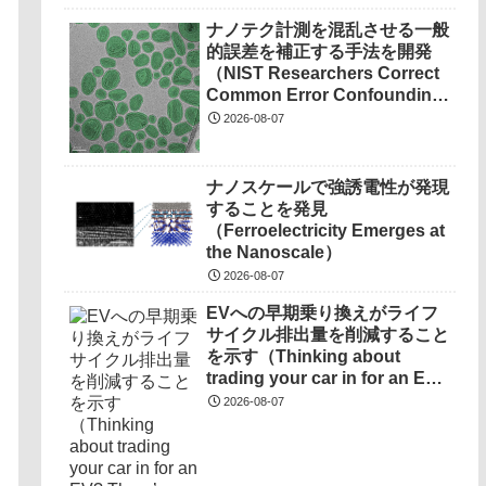
waste）
ナノテク計測を混乱させる一般
的誤差を補正する手法を開発
（NIST Researchers Correct
Common Error Confounding
Nanotech Measurements）
2026-08-07
ナノスケールで強誘電性が発現
することを発見
（Ferroelectricity Emerges at
the Nanoscale）
2026-08-07
EVへの早期乗り換えがライフ
サイクル排出量を削減すること
を示す（Thinking about
trading your car in for an EV?
There’s a compelling new
2026-08-07
reason to do it now）