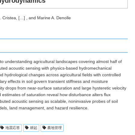
l hydrodynamics
 Cristea, […] , and Marine A. Denolle
to understanding agricultural landscapes covering almost half of
ibuted acoustic sensing with physics-based hydromechanical
 hydrological changes across agricultural fields with controlled
ary effects in soil govern transient stiffness and moisture
city drops from near-surface saturation and large hysteretic velocity
 estimates of saturation reveal how disturbance alters flux
ibuted acoustic sensing as scalable, noninvasive probes of soil
dels, land management, and hazard resilience.
地震応答
耕起
農地管理