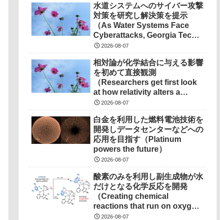
水道システムへのサイバー攻撃
devices）
対策を研究し解決策を提示
（As Water Systems Face
Cyberattacks, Georgia Tech
Research Points to
2026-08-07
Solutions）
相対論が化学結合に与える影響
を初めて直接観測
（Researchers get first look
at how relativity alters a
chemical bond）
2026-08-07
白金を利用した燃料電池技術を
開発しデータセンターなどへの
応用を目指す（Platinum
powers the future）
2026-08-07
酸素のみを利用し副生成物が水
だけとなる化学反応を開発
（Creating chemical
reactions that run on oxygen,
produce only water as
2026-08-07