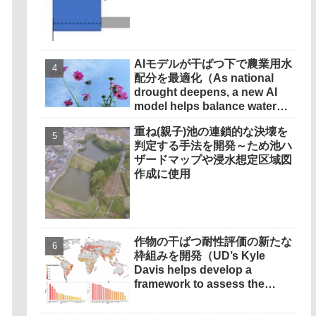
AIモデルが干ばつ下で農業用水
配分を最適化（As national
drought deepens, a new AI
model helps balance water
demands）
重ね(親子)池の連鎖的な決壊を
判定する手法を開発～ため池ハ
ザードマップや浸水想定区域図
作成に使用
作物の干ばつ耐性評価の新たな
枠組みを開発（UD’s Kyle
Davis helps develop a
framework to assess the
resilience and sensitivity of
crops to drought）