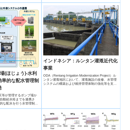
インドネシア：ルンタン灌漑近代化
事業
場(ほじょう)-水利
ODA（Rentang Irrigation Modernization Project）ル
ンタン灌漑地区において、灌漑施設の改修、水管理
効率的な配水管理制
システムの構築および維持管理体制の強化等を支援
発
します。
良区等が管理するポンプ場か
自動給水栓までを連携さ
的な配水を行う水管理制御
を開発した。