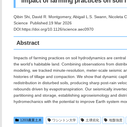
impact of farming practices on soi
Qibin Shi, David R. Montgomery, Abigail L.S. Swann, Nicoleta C.
Science Published:19 Mar 2026
DOI:https://doi.org/10.1126/science.aec0970
Abstract
Impacts of farming practices on soil hydrodynamics are central 
the world’s habitable land. Combining observations from distr
modeling, we tracked minute-resolution, meter-scale seismic and
histories of tillage and compaction. We show that dynamic capill
redistribution in disturbed soils, producing sharp post-rain velo
rebounds driven by evapotranspiration. Our seismically inverted
partitioning and storage, establishing agroseismology and distr
hydromechanics with the potential to improve Earth system mo
1203農業土木
ワシントン大学
土壌劣化
地盤強度