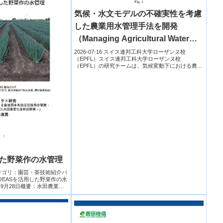
気候・水文モデルの不確実性を考慮
した農業用水管理手法を開発
（Managing Agricultural Water
under Uncertainty）
2026-07-16 スイス連邦工科大学ローザンヌ校
（EPFL）スイス連邦工科大学ローザンヌ校
（EPFL）の研究チームは、気候変動下における農業
用水管理では、気...
した野菜作の水管理
機構カテゴリ：園芸・茶技術紹介パ
OEASを活用した野菜作の水
年9月28日概要：水田農業