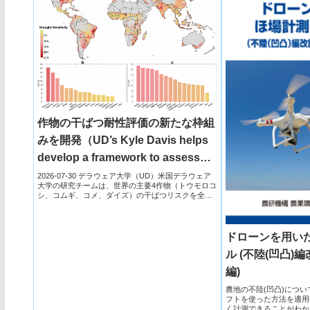
作物の干ばつ耐性評価の新たな枠組
みを開発（UD’s Kyle Davis helps
develop a framework to assess
the resilience and sensitivity of
2026-07-30 デラウェア大学（UD）米国デラウェア
大学の研究チームは、世界の主要4作物（トウモロコ
crops to drought）
シ、コムギ、コメ、ダイズ）の干ばつリスクを全球
規模で解...
ドローンを用い
ル (不陸(凹凸)
編)
農地の不陸(凹凸)につ
フトを使った方法を適用
く計測できることがわか