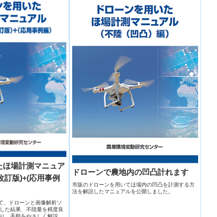
たほ場計測マニュア
ドローンで農地内の凹凸計れます
編改訂版)+(応用事例
市販のドローンを用いてほ場内の凹凸を計測する方
法を解説したマニュアルを公開しました。
いて、ドローンと画像解析ソ
した結果、不陸量を精度良
り、手順をやさしく解説し