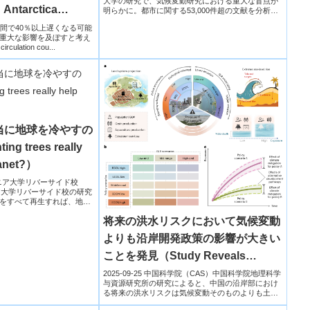
大学の研究で、気候変動研究における重大な盲点が
Africa and Asia）
 Antarctica
明らかに。都市に関する53,000件超の文献を分析し
た結...
pse, study finds)
間で40％以上遅くなる可能
重大な影響を及ぼすと考え
ulation cou...
当に地球を冷やすの
ng trees really
lanet?）
ォルニア大学リバーサイド校
ア大学リバーサイド校の研究
をすべて再生すれば、地球
将来の洪水リスクにおいて気候変動
よりも沿岸開発政策の影響が大きい
ことを発見（Study Reveals
China’s Coastal Land
2025-09-25 中国科学院（CAS）中国科学院地理科学
与資源研究所の研究によると、中国の沿岸部におけ
Development Policies May
る将来の洪水リスクは気候変動そのものよりも土地
利用政策...
Outweigh Climate Change in