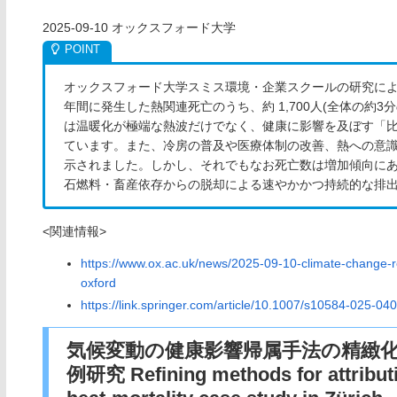
2025-09-10 オックスフォード大学
オックスフォード大学スミス環境・企業スクールの研究による
年間に発生した熱関連死亡のうち、約 1,700人(全体の約
は温暖化が極端な熱波だけでなく、健康に影響を及ぼす「
ています。また、冷房の普及や医療体制の改善、熱への意識向
示されました。しかし、それでもなお死亡数は増加傾向にあり、著者の
石燃料・畜産依存からの脱却による速やかかつ持続的な排
<関連情報>
https://www.ox.ac.uk/news/2025-09-10-climate-change-r
oxford
https://link.springer.com/article/10.1007/s10584-025-04
気候変動の健康影響帰属手法の精緻化
例研究 Refining methods for attributi