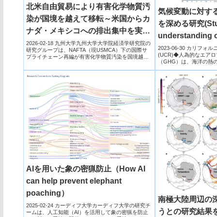
北米自由貿易により有害化学物質汚
気候変動に対す
染が国境を越えて移転～米国からカ
を深める研究(Stud
ナダ・メキシコへの排出集中を実証
understanding 
～
2026-02-18 九州大学九州大学大学院経済学研究院の
effects on clim
2023-06-30 カリフ
研究グループは、NAFTA（現USMCA）下の国際サ
(UCR)◆人為的なエア
プライチェーン再編が有害化学物質汚染を国境越え
（GHG）は、海洋の熱
で移...
きた。カリフォ...
AIを用いた象の密猟防止（How AI
can help prevent elephant
poaching）
南極大陸周辺の
2025-02-24 カーディフ大学カーディフ大学の研究チ
うとの研究結果を発表
ームは、人工知能（AI）を活用して象の密猟を防止