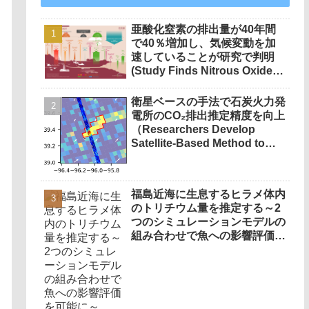
亜酸化窒素の排出量が40年間
で40％増加し、気候変動を加
速していることが研究で判明
(Study Finds Nitrous Oxide
Emissions Grew 40% over 40
Years, Accelerating Climate
衛星ベースの手法で石炭火力発
Change)
電所のCO₂排出推定精度を向上
（Researchers Develop
Satellite-Based Method to
Boost Accuracy of Coal Plant
CO2 Emission Estimates）
福島近海に生息するヒラメ体内
のトリチウム量を推定する～2
つのシミュレーションモデルの
組み合わせで魚への影響評価を
可能に～