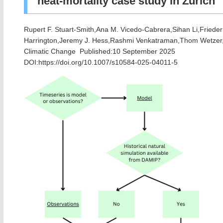
heat-mortality case study in Zürich
Rupert F. Stuart-Smith,Ana M. Vicedo-Cabrera,Sihan Li,Frieder
Harrington,Jeremy J. Hess,Rashmi Venkatraman,Thom Wetzer,Al
Climatic Change Published:10 September 2025
DOI:
https://doi.org/10.1007/s10584-025-04011-5