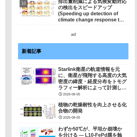
排出量削減による気候変動対応
の検出をスピードアップ
(Speeding up detection of
climate change response to
emission reductions)
ad
新着記事
Starlink衛星の軌道情報を元
に、衛星が飛翔する高度の大気
密度の緯度・経度分布をトモグ
ラフィー解析によって計測しま
した（世界初の成果）
2026-08-05
植物の乾燥耐性を向上させる化
合物の開発
2026-08-05
わずか50℃が、平坦か崩壊か
を分ける ― L10-FePd膜を蝕