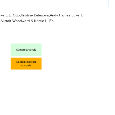
ike E.L. Otto,Kristine Belesova,Andy Haines,Luke J.
istair Woodward & Kristie L. Ebi