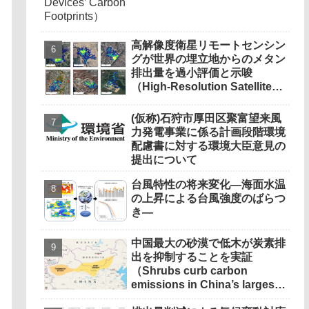
高解像度衛星リモートセンシン
グが世界の埋立地からのメタン
排出量を過小評価と示唆
（High-Resolution Satellite
Remote Sensing Reveals
Underestimated Methane
(仮称)石狩市厚田区聚富望来風
Emissions from Global
力発電事業に係る計画段階環境
Landfills）
配慮書に対する環境大臣意見の
提出について
台風特性の将来変化―海面水温
の上昇による台風強度のばらつ
き―
中国最大の砂漠で低木が炭素排
出を抑制することを実証
（Shrubs curb carbon
emissions in China’s largest
desert）