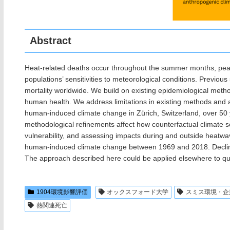
Abstract
Heat-related deaths occur throughout the summer months, pea
populations’ sensitivities to meteorological conditions. Previou
mortality worldwide. We build on existing epidemiological metho
human health. We address limitations in existing methods and a
human-induced climate change in Zürich, Switzerland, over 50
methodological refinements affect how counterfactual climate sc
vulnerability, and assessing impacts during and outside heatwav
human-induced climate change between 1969 and 2018. Declining
The approach described here could be applied elsewhere to qua
1904環境影響評価
オックスフォード大学
スミス環境・企
熱関連死亡