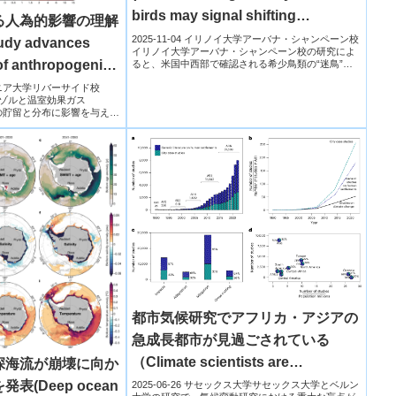
birds may signal shifting
る人為的影響の理解
migration routes)
2025-11-04 イリノイ大学アーバナ・シャンペーン校
y advances
イリノイ大学アーバナ・シャンペーン校の研究によ
of anthropogenic
ると、米国中西部で確認される希少鳥類の“迷鳥”出
現は、単...
ate change)
ォルニア大学リバーサイド校
ロゾルと温室効果ガス
の貯留と分布に影響を与えて
都市気候研究でアフリカ・アジアの
急成長都市が見過ごされている
（Climate scientists are
深海流が崩壊に向か
overlooking fast-growing cities in
(Deep ocean
2025-06-26 サセックス大学サセックス大学とベルン