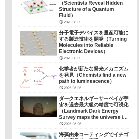
（Scientists Reveal Hidden
Structure of a Quantum
Fluid）
2026-08-05
分子電子デバイスを量産可能に
する製造技術を開発（Turning
Molecules into Reliable
Electronic Devices）
2026-08-05
化学者が新たな発光メカニズム
を発見（Chemists find a new
path to luminescence）
2026-08-05
ダークエネルギーサーベイが宇
宙を過去最大級の精度で可視化
（Landmark Dark Energy
Survey maps the universe in
unprecedented detail）
2026-08-05
海藻由来コーティングでイチゴ