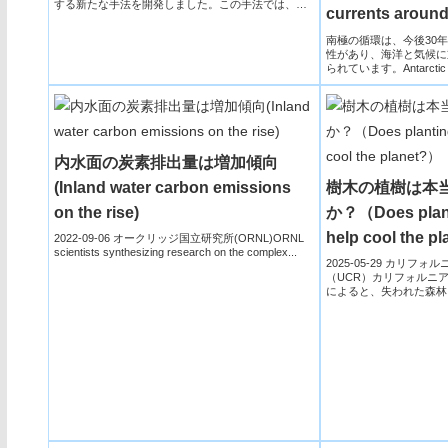
する新たな手法を開発しました。この手法では、AI
currents around
を用い...
headed for colla
南極の循環は、今後30年
性があり、海洋と気候に
られています。Antarctic circ
内水面の炭素排出量は増加傾向
(Inland water carbon emissions
樹木の植樹は本
on the rise)
か？（Does planti
help cool the p
2022-09-06 オークリッジ国立研究所(ORNL)ORNL
scientists synthesizing research on the complex...
2025-05-29 カリフ
（UCR）カリフォルニ
によると、失われた森林
の平均気温を...