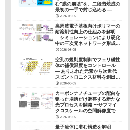
む”膜の崩壊”を、二段階焼成の
最初の一手で封じ込める ―
2026-08-05
高周波電子基板向けポリマーの
耐溶剤性向上の仕組みを解明
―シミュレーションにより硬化
中の三次元ネットワーク形成過
程を可視化―
2026-08-05
空孔の規則度制御でフェリ磁性
体の補償温度をコントロール
― ありふれた元素から次世代
スピントロニクス材料を創出！
―
2026-08-05
カーボンナノチューブの配向を
狙った場所だけ調整する新たな
光プロセスを開発 〜サブマイ
クロスケールの空間解像度で局
所制御、次世代半導体デバイス
2026-08-05
実現に期待〜
量子流体に潜む構造を解明