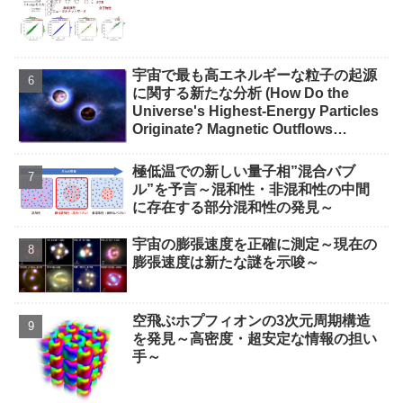
宇宙で最も高エネルギーな粒子の起源
に関する新たな分析 (How Do the
Universe's Highest-Energy Particles
Originate? Magnetic Outflows
Stemming from Star Mergers,
Analysis Concludes)
極低温での新しい量子相”混合バブ
ル”を予言～混和性・非混和性の中間
に存在する部分混和性の発見～
宇宙の膨張速度を正確に測定～現在の
膨張速度は新たな謎を示唆～
空飛ぶホプフィオンの3次元周期構造
を発見～高密度・超安定な情報の担い
手～