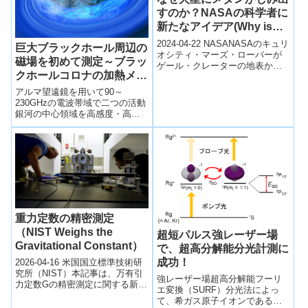
すのか？NASAの科学者に
新たなアイデア(Why is
Methane Seeping on
2024-04-22 NASANASAのキュリ
巨大ブラックホール周辺の
Mars? NASA Scientists
オシティ・マーズ・ローバーが
磁場を初めて測定～ブラッ
ゲール・クレーターの地表から
Have New Ideas)
クホールコロナの加熱メカ
メタンが発生していることを発
見しました。地球では生物がメ
ニズム特定へ～
アルマ望遠鏡を用いて90～
タ...
230GHzの電波帯域で二つの活動
銀河の中心領域を高感度・高分
解能で観測した。その電波放射
成分から導かれたコロナの磁場
強度は、従来の理論予測よりも
はるかに小さく、磁場ではコロ
ナを十分に加熱できないことが
判明した。
重力定数の精密測定
（NIST Weighs the
超短パルス強レーザー場
Gravitational Constant）
で、超高分解能分光計測に
成功！
2026-04-16 米国国立標準技術研
究所（NIST）本記事は、万有引
強レーザー場超高分解能フーリ
力定数Gの精密測定に関する新た
エ変換（SURF）分光法によっ
な研究成果を紹介している。米
て、希ガス原子イオンであるア
国国立標準技術研究所（NIST...