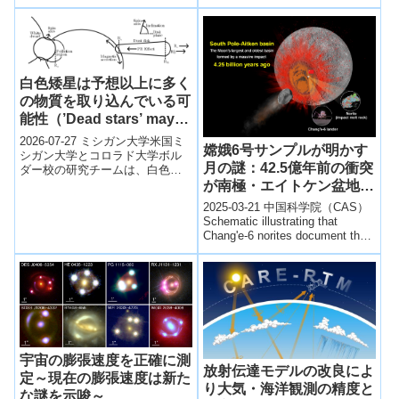
ルゴン(Ar)・クリプトン(Kr)の一
価イオンのスピン軌道分裂エネ
ルギーを10-7の精度で決定する
ことに成功した。
白色矮星は予想以上に多く
の物質を取り込んでいる可
能性（’Dead stars’ may
have surprisingly healthy
2026-07-27 ミシガン大学米国ミ
嫦娥6号サンプルが明かす
appetites）
シガン大学とコロラド大学ボル
月の謎：42.5億年前の衝突
ダー校の研究チームは、白色矮
星が惑星や小惑星、彗星などの
が南極・エイトケン盆地を
残骸を従来の想定以上に大量か
形成（Chang’e-6
2025-03-21 中国科学院（CAS）
つ高頻度...
Samples Reveal Lunar
Schematic illustrating that
Chang'e-6 norites document the
Mystery: 4.25-billion-
...
year-old Impact Formed
Moon’s South Pole-
Aitken Basin）
宇宙の膨張速度を正確に測
放射伝達モデルの改良によ
定～現在の膨張速度は新た
り大気・海洋観測の精度と
な謎を示唆～