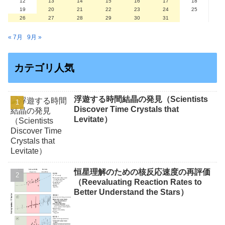
12
13
14
15
16
17
18
19
20
21
22
23
24
25
26
27
28
29
30
31
« 7月
9月 »
カテゴリ人気
浮遊する時間結晶の発見（Scientists
Discover Time Crystals that
Levitate）
恒星理解のための核反応速度の再評価
（Reevaluating Reaction Rates to
Better Understand the Stars）