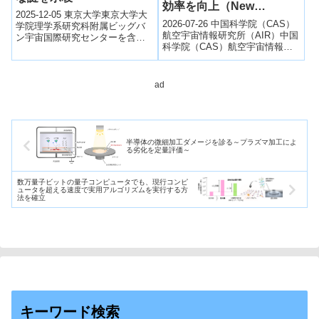
効率を向上（New
2025-12-05 東京大学東京大学大
Radiative Transfer Model
2026-07-26 中国科学院（CAS）
学院理学系研究科附属ビッグバ
Improves Accuracy,
航空宇宙情報研究所（AIR）中国
ン宇宙国際研究センターを含む
科学院（CAS）航空宇宙情報研
Efficiency for
TDCOSMO共同研究チームは、
究所（AIR）は、大気・海洋中を
重力レンズ効果で複数像となっ
Atmosphere–Ocean
伝播する太陽光を高精度か...
たク...
Observations）
ad
半導体の微細加工ダメージを診る～プラズマ加工によ
る劣化を定量評価～
数万量子ビットの量子コンピュータでも、現行コンピ
ュータを超える速度で実用アルゴリズムを実行する方
法を確立
キーワード検索