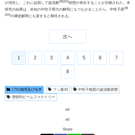
[用語5]
が消失し、これに起因して超流動
状態が発生することが示唆された。本
[用
研究の結果は、未知の中性子間力の解明にもつながることから、中性子星
語6]
の構造解明にも資すると期待される。
次へ
1
2
3
4
5
6
7
8
1701物理及び化学
フッ素30
中性子物質の超流動状態
理研RIビームファクトリー
ad
ad
Share