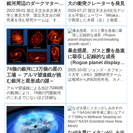
大の衝突クレーターを発見
銀河周辺のダークマターの
存在を初検出
2020-07-27 国立天文台4次元デジ
2022-08-01 国立天文台名古屋大
タル宇宙ビューワー「Mitaka」
学と東京大学、国立天文台の研
で再現した木星（左）と衛星ガ
究者を含む研究チームは、すば
ニメデ（右）。ガニメデ表面の
る望遠鏡の超広視野主焦点カメ
暗い色の領域には、平行に走
ラを用いた大規模探査と宇宙マ
る...
イクロ波...
暴走惑星、ガスと塵を急速
に吸収し記録的な成長
（Rogue planet displays
record-breaking ‘growth
74個の銀河に3万個の星の
2025-10-02 ジョンズ・ホプキン
spurt’）
ス大学（JHU）国際研究チーム
工場 ～ アルマ望遠鏡が挑
は地球から約620光年先、カメレ
む銀河と星形成の謎～
オン座にある若い放浪惑星「Cha
アルマ望遠鏡による合計750時間
1107-7626」が記...
の観測により、74個の円盤銀河
のこれまでにないほど詳細な電
波画像が撮影された。その中に
は、3万個の「星の工場」、つま
り星の材料となるガスの集合体
が写し出されていた。
なぜ火星にメタンがしみ出