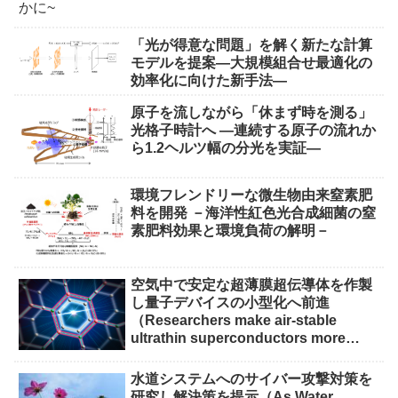
「光が得意な問題」を解く新たな計算
モデルを提案―大規模組合せ最適化の
効率化に向けた新手法―
原子を流しながら「休まず時を測る」
光格子時計へ ―連続する原子の流れか
ら1.2ヘルツ幅の分光を実証―
環境フレンドリーな微生物由来窒素肥
料を開発 －海洋性紅色光合成細菌の窒
素肥料効果と環境負荷の解明－
空気中で安定な超薄膜超伝導体を作製
し量子デバイスの小型化へ前進
（Researchers make air-stable
ultrathin superconductors more
scalable for quantum devices）
水道システムへのサイバー攻撃対策を
研究し解決策を提示（As Water