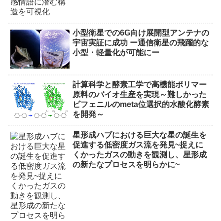
小型衛星での6G向け展開型アンテナの
宇宙実証に成功 ー通信衛星の飛躍的な
小型・軽量化が可能にー
計算科学と酵素工学で高機能ポリマー
原料のバイオ生産を実現～難しかった
ビフェニルのmeta位選択的水酸化酵素
を開発～
星形成ハブにおける巨大な星の誕生を
促進する低密度ガス流を発見~捉えに
くかったガスの動きを観測し、星形成
の新たなプロセスを明らかに~