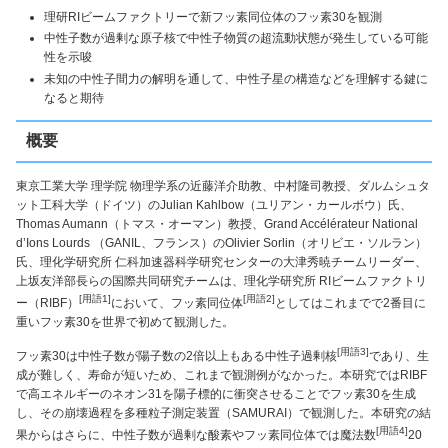
理研RIビームファクトリーで新フッ素同位体のフッ素30を観測
中性子数が過剰な原子核で中性子物質の超流動状態が発生している可能
性を示唆
未知の中性子間力の解明を通して、中性子星の構造などを理解する鍵に
なると期待
概要
東京工業大学 理学院 物理学系の近藤洋介助教、中村隆司教授、ダルムシュタ
ット工科大学（ドイツ）のJulian Kahlbow（ユリアン・カールボウ）氏、
Thomas Aumann（トマス・オーマン）教授、Grand Accélérateur National
d’Ions Lourds （GANIL、フランス）のOlivier Sorlin（オリビエ・ソルラン）
氏、理化学研究所 仁科加速器科学研究センターの大津秀暁チームリーダー、
上坂友洋部長らの国際共同研究チームは、理化学研究所 RIビームファクトリ
[用語1]
[用語2]
ー（RIBF）
において、フッ素同位体
としてはこれまでで2番目に
重いフッ素30を世界で初めて観測した。
[用語3]
フッ素30は中性子数が陽子数の2倍以上もある中性子過剰核
であり、生
成が難しく、寿命が短いため、これまで観測例がなかった。本研究ではRIBF
で高エネルギーのネオン31を陽子標的に衝突させることでフッ素30を生成
し、その崩壊過程を多種粒子測定装置（SAMURAI）で観測した。本研究の結
[用語4]
果からはさらに、中性子数が過剰な酸素やフッ素同位体では魔法数
20