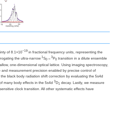
−19
ainty of 8.1×10
in fractional frequency units, representing the
1
3
rrogating the ultra-narrow
S
→
P
transition in a dilute ensemble
0
0
hallow, one-dimensional optical lattice. Using imaging spectroscopy,
 and measurement precision enabled by precise control of
ise the black body radiation shift correction by evaluating the 5s4d
3
l of many body effects in the 5s4d
D
decay. Lastly, we measure
1
nsitive clock transition. All other systematic effects have