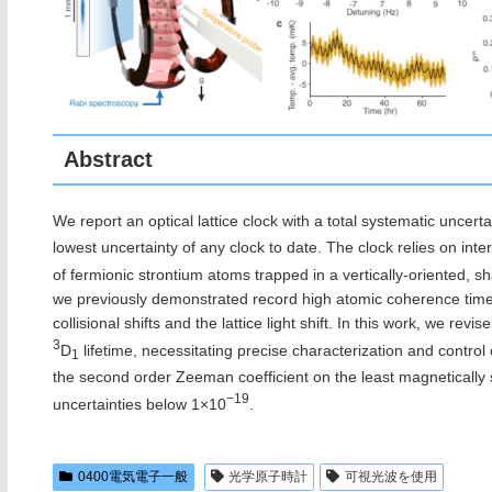
Abstract
We report an optical lattice clock with a total systematic uncert
lowest uncertainty of any clock to date. The clock relies on inte
of fermionic strontium atoms trapped in a vertically-oriented, s
we previously demonstrated record high atomic coherence time
collisional shifts and the lattice light shift. In this work, we rev
3
D
lifetime, necessitating precise characterization and contro
1
the second order Zeeman coefficient on the least magnetically se
−19
uncertainties below 1×10
.
0400電気電子一般
光学原子時計
可視光波を使用