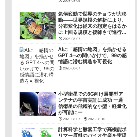
2026-08-09
気候変動で世界のチョウが大移
動――世界規模の解析により、
分布変化は従来の想定をはるか
に上回る規模と複雑さで進行し
ていることを解明――
2026-08-07
AIに「感情の地図」を描かせる
GPT-4への問いかけで、99の感
情語に潜む構造を可視化
2026-08-07
小型衛星での6G向け展開型ア
ンテナの宇宙実証に成功 ー通
信衛星の飛躍的な小型・軽量化
が可能にー
2026-08-07
2026-08-10
計算科学と酵素工学で高機能ポ
リマー原料のバイオ生産を実現