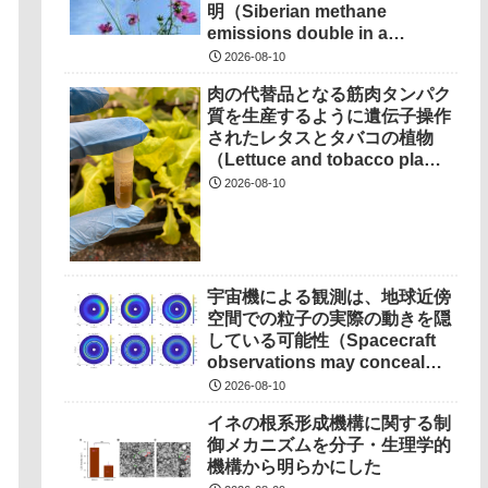
明（Siberian methane
emissions double in a
decade, study finds）
2026-08-10
肉の代替品となる筋肉タンパク
質を生産するように遺伝子操作
されたレタスとタバコの植物
（Lettuce and tobacco plants
engineered to produce
2026-08-10
muscle protein for meat
alternatives）
宇宙機による観測は、地球近傍
空間での粒子の実際の動きを隠
している可能性（Spacecraft
observations may conceal
how particles really move
2026-08-10
through near-Earth space）
イネの根系形成機構に関する制
御メカニズムを分子・生理学的
機構から明らかにした