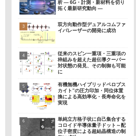
析 ― 6G・計測・新材料を切り
拓く最新研究動向 ―
双方向動作型デュアルコムファ
イバレーザーの開発に成功
従来のスピン一重項・三重項の
枠組みを超えた超伝導クーパー
対状態の発見、その制御も可能
に
有機無機ハイブリッドペロブス
カイト”の圧力印加・同位体置
換による高効率化・長寿命化を
実現
単純立方格子状に自己集合する
コロイド半導体量子ドット～配
位子密度による超結晶構造の制