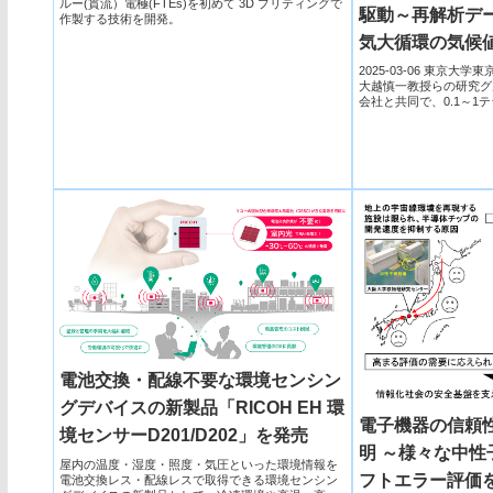
ルー(貫流）電極(FTEs)を初めて 3D プリティングで
駆動～再解析デ
作製する技術を開発。
気大循環の気候
較による 大気大
2025-03-06 東京大
大越慎一教授らの研究グ
ムの解明～
会社と共同で、0.1～1
ル...
電池交換・配線不要な環境センシン
グデバイスの新製品「RICOH EH 環
電子機器の信頼
境センサーD201/D202」を発売
明 ～様々な中性
屋内の温度・湿度・照度・気圧といった環境情報を
フトエラー評価
電池交換レス・配線レスで取得できる環境センシン