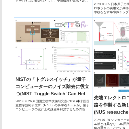
グデバイスの新製品として、冷凍環境や高温・高湿
開発～
2023-06-05 日本
度環境でも使用が可能な「RICOH EH 環境センサー
ロボットの実用化が期待
D201/D202」を発売。
中核をなす半導体チップ
まっていま...
NISTの「トグルスイッチ」が量子
コンピューターのノイズ除去に役立
つ(NIST ‘Toggle Switch’ Can Help
先端エレクトロ
Quantum Computers Cut
2023-06-26 米国国立標準技術研究所(NIST)◆米国国
路を作製する新
立標準技術研究所（NIST）の科学者チームが、量子
Through the Noise)
コンピュータの設計上の課題を解決するための新
(NUS researcher
し...
technique to fab
2024-07-29 シンガ
基板とは異なり、3D回
dimensional cir
積み重ねることができ、