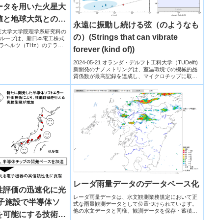
ータを用いた火星大
値と地球大気との比
永遠に振動し続ける弦（のようなも
循環駆動メカニズ
学​東京大学大学院理学系研究科の
の）(Strings that can vibrate
ループは、新日本電工株式
テラヘルツ（THz）のテラヘ
forever (kind of))
2024-05-21 オランダ・デルフト工科大学（TUDelft)
新開発のナノストリングは、室温環境での機械的品
質係数が最高記録を達成し、マイクロチップに取り
付...
レーダ雨量データのデータベース化
性評価の迅速化に光
レーダ雨量データは、水文観測業務規定において正
子施設で半導体ソ
式な雨量観測データとして位置づけられています。
他の水文データと同様、観測データを保存・蓄積す
を可能にする技術を
ることにより、幅広い分野での活用に資することが