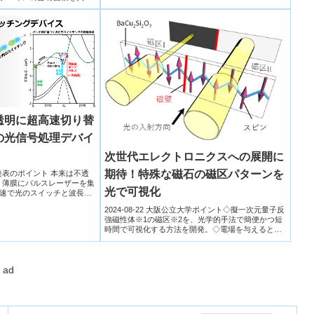
透明に超高速切り替
の光信号処理デバイ
次世代エレクトロニクスへの展開に
期待！特殊な磁石の磁区パターンを
大学発表のポイント 本来は不透
）薄膜にパルスレーザーを集
光で可視化
速で光のスイッチと波長の
2024-08-22 大阪公立大学ポイント◇擬一次元量子反
強磁性体※1の磁区※2を、光学的手法で簡便かつ短
時間で可視化する方法を開発。◇電場を与えると磁
壁※3が...
ad