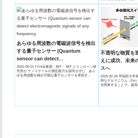
に削...
electronics)
あらゆる周波数の電磁波信号を検出
する量子センサー (Quantum
不透明な物質を
sensor can detect
えに成功、未来
electromagnetic signals of any
2022-06-21 ｱﾒﾘｶ合衆国・MIT・ MIT とリンカーン研
スへ
究所が ナノスケールの測定能力を損失せずに、あら
frequency
ゆる周波数を検出可能な量子センサーを実現す...
2025-02-26 早稲田
明なゲルマニウム（Ge
光照射することで、超高
選択がで...