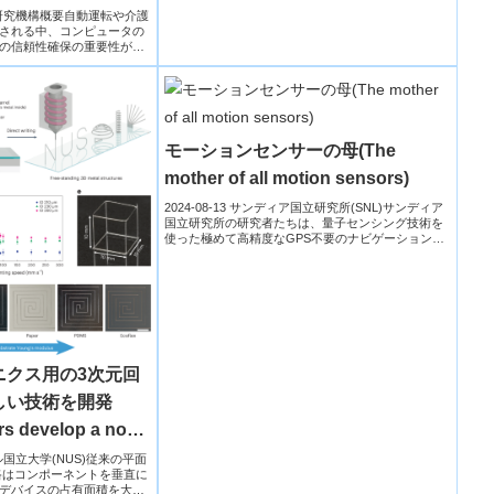
期待されます。
原子力研究機構概要自動運転や介護
される中、コンピュータの
の信頼性確保の重要性が高
モーションセンサーの母(The
mother of all motion sensors)
2024-08-13 サンディア国立研究所(SNL)サンディア
国立研究所の研究者たちは、量子センシング技術を
使った極めて高精度なGPS不要のナビゲーションを
実現...
ニクス用の3次元回
しい技術を開発
s develop a novel
ricate three-
ポール国立大学(NUS)従来の平面
路はコンポーネントを垂直に
cuits for advanced
デバイスの占有面積を大幅