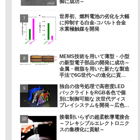
御に成功～
世界初、燃料電池の劣化を大幅
に抑制する白金‐コバルト合金
水素極触媒を開発
MEMS技術を用いて薄型・小型
の新型電子部品の開発に成功～
金属・樹脂を用いた新たな製造
手法で6G世代への進化に貢献
～
独自の信号処理で高密度LED
バックライトをRGB各色で個
別に制御可能な 次世代ディス
プレイシステムを開発～広色域
と高輝度化で、映画視聴や制作
接着剤いらずの超柔軟導電接合
にも適した豊かな色彩と光の濃
～フレキシブルエレクトロニク
淡を再現～
スの集積化に貢献～