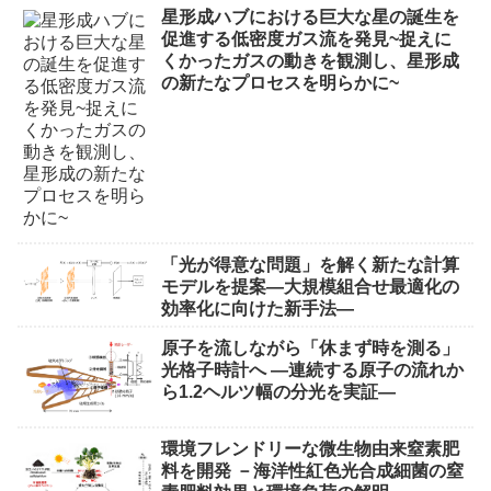
星形成ハブにおける巨大な星の誕生を
促進する低密度ガス流を発見~捉えに
くかったガスの動きを観測し、星形成
の新たなプロセスを明らかに~
「光が得意な問題」を解く新たな計算
モデルを提案―大規模組合せ最適化の
効率化に向けた新手法―
原子を流しながら「休まず時を測る」
光格子時計へ ―連続する原子の流れか
ら1.2ヘルツ幅の分光を実証―
環境フレンドリーな微生物由来窒素肥
料を開発 －海洋性紅色光合成細菌の窒