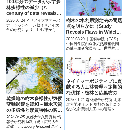
100年分のデータが示す森
林多様性の減少（A
century of data reveals
declining forest
樹木の水利用測定法の問題
2025-07-24 イリノイ大学アーバ
diversity）
ナ・シャンペーン校イリノイ大
点を明らかに（Study
学の研究により、1917年からの
Reveals Flaws in Widely
約1世紀にわたる調査で、
Used Method for
Trelease Woodsの森林多...
2025-08-29 中国科学院（CAS）
Measuring Tree Water
中国科学院西双版納熱帯植物園
の陳亜軍研究員らは、世界的に
Use）
広く使われている樹木の樹液流
量測定法「Granier型熱消散法...
ネイチャーポジティブに貢
献する人工林管理～定期的
な伐採・植林と広葉樹の保
乾燥地の樹木多様性が気候
持が鳥類保全の鍵～
2025-01-21 森林総合研究所,北海
変動影響を緩和～樹木形質
道大学ポイント 鳥類の保全につ
ながる針葉樹人工林の管理を探
の多様性と形質特性の関係
るため、北海道全域で春と冬に
を紐解く～
2024-04-25 京都大学久野真純 情
調査 定期的な人工林の伐採・植
報学研究科助教（現：広島大学
林...
助教）、Jaboury Ghazoul スイス