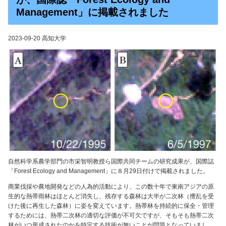
Management」に掲載されました
2023-09-20 高知大学
自然科学系農学部門の市栄智明教授ら国際共同チームの研究成果が、国際誌
「Forest Ecology and Management」に８月29日付けで掲載されました。
商業伐採や農地開発などの人為的活動により、この数十年で東南アジアの原
生的な熱帯雨林はほとんど消失し、残存する森林は大半が二次林（攪乱を受
けた後に再生した森林）に姿を変えています。熱帯林を持続的に保全・管理
するためには、熱帯二次林の適切な評価が不可欠ですが、そもそも熱帯二次
林がいつ形成されたのかを特定する技術が無いことが問題となっていまし