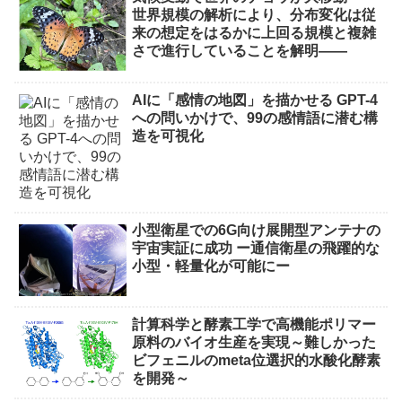
世界規模の解析により、分布変化は従
来の想定をはるかに上回る規模と複雑
さで進行していることを解明――
AIに「感情の地図」を描かせる GPT-4
への問いかけで、99の感情語に潜む構
造を可視化
小型衛星での6G向け展開型アンテナの
宇宙実証に成功 ー通信衛星の飛躍的な
小型・軽量化が可能にー
計算科学と酵素工学で高機能ポリマー
原料のバイオ生産を実現～難しかった
ビフェニルのmeta位選択的水酸化酵素
を開発～