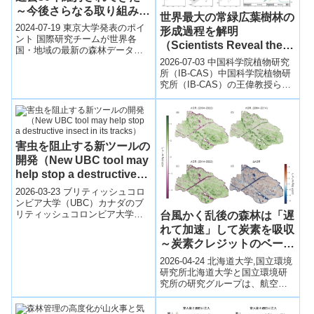
～今後さらなる取り組みが
世界最大の常緑広葉樹林の
必要:国際研究チームによ
2024-07-19 東京大学発表のポイ
形成過程を解明
る解析～
ント 国際研究チームが世界各
（Scientists Reveal the
国・地域の最新の森林データを
Assembly of the World’s
分析し地球上の森林の炭素の動
2026-07-03 中国科学院植物研究
Largest Evergreen
きを調べたところ、過去30年に
所（IB-CAS）中国科学院植物研
わたり...
究所（IB-CAS）の王偉教授らの
Broadleaved Forest）
研究チームは、世界最大の常緑
広葉樹林である東アジア常...
害虫を阻止する新ツールの
開発（New UBC tool may
help stop a destructive
insect in its tracks）
2026-03-23 ブリティッシュコロ
ンビア大学（UBC）カナダのブ
リティッシュコロンビア大学
台風かく乱後の森林は「遅
（UBC）は、森林に被害を与え
れて加速」して炭素を吸収
る有害昆虫の拡散を抑える新た
～炭素クレジットのベース
なツー...
ライン設計と対象森林の再
2026-04-24 北海道大学,国立環境
考に示唆～
研究所北海道大学と国立環境研
究所の研究グループは、航空レ
ーザ測量とAI解析を用い、台風
かく乱後18年間の森林バイオマ