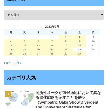
2023年9月
月
火
水
木
金
土
日
1
2
3
4
5
6
7
8
9
10
11
12
13
14
15
16
17
18
19
20
21
22
23
24
25
26
27
28
29
30
« 8月
10月 »
カテゴリ人気
同所性オークが気候適応において異な
る進化戦略を示すことを解明
（Sympatric Oaks Show Divergent
and Convergent Strategies for