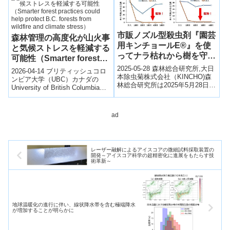
ス...
市販ノズル型殺虫剤『園芸
森林管理の高度化が山火事
用キンチョールE®』を使
と気候ストレスを軽減する
ってナラ枯れから樹を守る
可能性（Smarter forest
～市民活動でできる樹幹内
practices could help
2025-05-28 森林総合研究所,大日
2026-04-14 ブリティッシュコロ
のカシノナガキクイムシ駆
本除虫菊株式会社（KINCHO)森
protect B.C. forests from
ンビア大学（UBC）カナダの
林総合研究所は2025年5月28日、
除～
University of British Columbiaの
wildfire and climate
市販のノズル型殺虫剤『園芸用
研究は、気候変動に対応した
stress）
キンチョールE®』を...
「よ...
ad
レーザー融解によるアイスコアの微細試料採取装置の
開発～アイスコア科学の超精密化に進展をもたらす技
術革新～
地球温暖化の進行に伴い、線状降水帯を含む極端降水
が増加することが明らかに