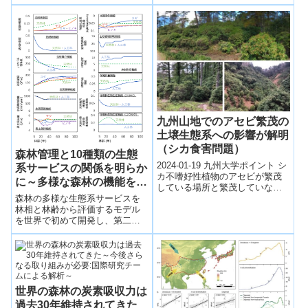
連邦工科大学（Swiss Federal I...
九州山地でのアセビ繁茂の
土壌生態系への影響が解明
（シカ食害問題）
森林管理と10種類の生態
2024-01-19 九州大学ポイント シ
系サービスの関係を明らか
カ不嗜好性植物のアセビが繁茂
に～多様な森林の機能を過
している場所と繁茂していない
去から未来へ広域評価～
森林の多様な生態系サービスを
場所の周辺環境と土壌微生物相
林相と林齢から評価するモデル
を比較解析した結果、光環境は
を世界で初めて開発し、第二次
暗くな...
大戦後の生態系サービスの変遷
と、維持・向上方法を明らかに
した。
世界の森林の炭素吸収力は
過去30年維持されてきた