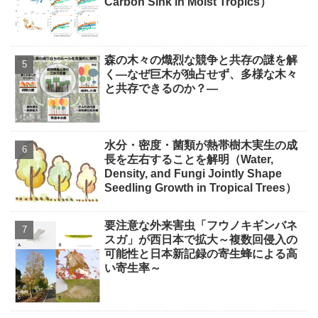
Carbon Sink in Moist Tropics）
森の木々の熾烈な競争と共存の謎を解
く―なぜ巨木が独占せず、多様な木々
と共存できるのか？―
水分・密度・菌類が熱帯樹木実生の成
長を左右することを解明（Water,
Density, and Fungi Jointly Shape
Seedling Growth in Tropical Trees）
要注意な外来害虫「フウノキギンバネ
スガ」が西日本で拡大～複数回侵入の
可能性と日本新記録の寄生蜂による高
い寄生率～