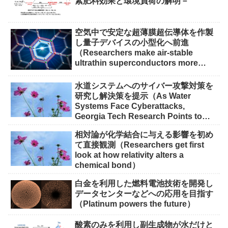
素肥料効果と環境負荷の解明－
空気中で安定な超薄膜超伝導体を作製
し量子デバイスの小型化へ前進
（Researchers make air-stable
ultrathin superconductors more
scalable for quantum devices）
水道システムへのサイバー攻撃対策を
研究し解決策を提示（As Water
Systems Face Cyberattacks,
Georgia Tech Research Points to
Solutions）
相対論が化学結合に与える影響を初め
て直接観測（Researchers get first
look at how relativity alters a
chemical bond）
白金を利用した燃料電池技術を開発し
データセンターなどへの応用を目指す
（Platinum powers the future）
酸素のみを利用し副生成物が水だけと