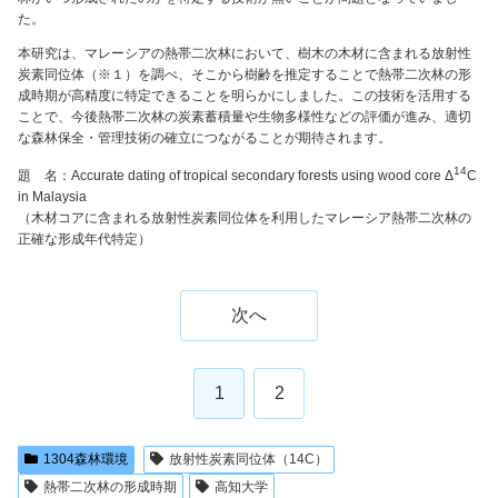
た。
本研究は、マレーシアの熱帯二次林において、樹木の木材に含まれる放射性
炭素同位体（※１）を調べ、そこから樹齢を推定することで熱帯二次林の形
成時期が高精度に特定できることを明らかにしました。この技術を活用する
ことで、今後熱帯二次林の炭素蓄積量や生物多様性などの評価が進み、適切
な森林保全・管理技術の確立につながることが期待されます。
14
題 名：Accurate dating of tropical secondary forests using wood core Δ
C
in Malaysia
（木材コアに含まれる放射性炭素同位体を利用したマレーシア熱帯二次林の
正確な形成年代特定）
次へ
1
2
1304森林環境
放射性炭素同位体（14C）
熱帯二次林の形成時期
高知大学