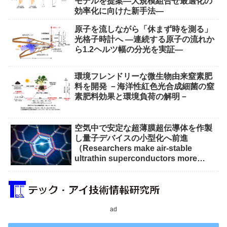
モデルを提案―大規模組合せ最適化の
効率化に向けた新手法―
原子を流しながら「休まず時を測る」
光格子時計へ ―連続する原子の流れか
ら1.2ヘルツ幅の分光を実証―
環境フレンドリーな微生物由来窒素肥
料を開発 －海洋性紅色光合成細菌の窒
素肥料効果と環境負荷の解明－
空気中で安定な超薄膜超伝導体を作製
し量子デバイスの小型化へ前進
（Researchers make air-stable
ultrathin superconductors more
scalable for quantum devices）
ad