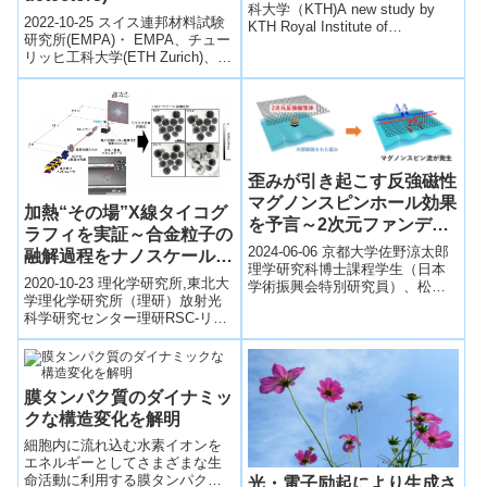
vortexes in
科大学（KTH)A new study by
2022-10-25 スイス連邦材料試験
KTH Royal Institute of
superconductors can
研究所(EMPA)・ EMPA、チュー
Technology and...
circulate in ways not
リッヒ工科大学(ETH Zurich)、ス
seen before)
ペイン・サラマンカ大学や欧州
宇宙機関(E...
歪みが引き起こす反強磁性
マグノンスピンホール効果
加熱“その場”X線タイコグ
を予言～2次元ファンデル
ラフィを実証～合金粒子の
ワールス反強磁性体の新た
2024-06-06 京都大学佐野涼太郎
融解過程をナノスケールで
な磁気測定手法として期待
理学研究科博士課程学生（日本
観る～
2020-10-23 理化学研究所,東北大
学術振興会特別研究員）、松尾
～
学理化学研究所（理研）放射光
衛 中国科学院大学准教授、およ
科学研究センター理研RSC-リガ
び大湊友也 同博士研究員（現：
ク連携センターイメージングシ
早...
ステム開発チームの高橋幸生チ
ー...
膜タンパク質のダイナミッ
クな構造変化を解明
細胞内に流れ込む水素イオンを
エネルギーとしてさまざまな生
命活動に利用する膜タンパク質
光・電子励起により生成さ