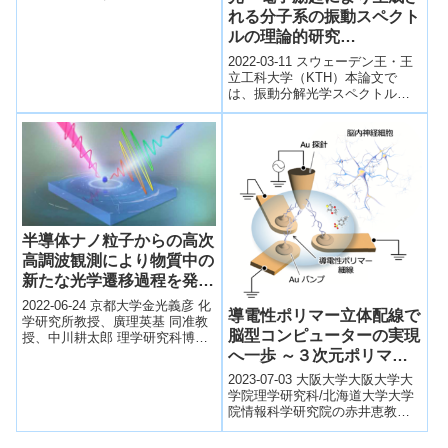
の3次元構造の決定に成功しまし
れる分子系の振動スペクト
た。これにより、膜タンパク質
ルの理論的研究
がダイナミックに構造を変化さ
(Theoretical Study of
せることで活性化する新しい作
2022-03-11 スウェーデン王・王
動機構を発見しました。
Vibronic Spectra of
立工科大学（KTH）本論文で
は、振動分解光学スペクトルと
Molecule Systems
非弾性電子トンネルスペクトル
Generated by Photo- and
（IETS）という2種類の分子スペ
Electronic Excitations)
ク...
半導体ナノ粒子からの高次
高調波観測により物質中の
新たな光学遷移過程を発見
～レーザー光で固体中の電
2022-06-24 京都大学金光義彦 化
導電性ポリマー立体配線で
流を超高速制御する次世代
学研究所教授、廣理英基 同准教
脳型コンピューターの実現
授、中川耕太郎 理学研究科博士
フォトニクス応用に期待～
後期課程学生、猿山雅亮 同特定
へ一歩 ～３次元ポリマー
准教授、寺西利治 同教授、佐...
ネットワークへの連想記憶
2023-07-03 大阪大学大阪大学大
の付与にも成功～
学院理学研究科/北海道大学大学
院情報科学研究院の赤井恵教
授、北海道大学大学院情報科学
院の萩原成基さん（博士後期課