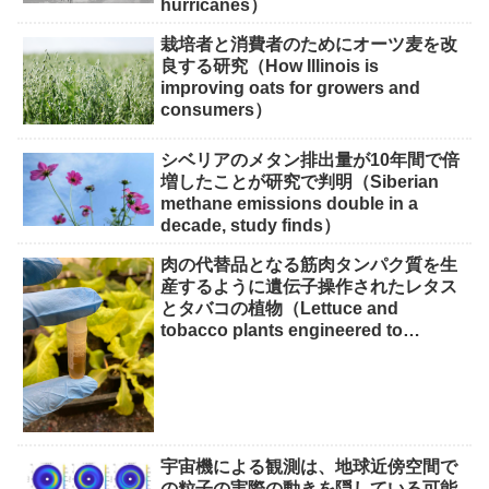
hurricanes）
栽培者と消費者のためにオーツ麦を改
良する研究（How Illinois is
improving oats for growers and
consumers）
シベリアのメタン排出量が10年間で倍
増したことが研究で判明（Siberian
methane emissions double in a
decade, study finds）
肉の代替品となる筋肉タンパク質を生
産するように遺伝子操作されたレタス
とタバコの植物（Lettuce and
tobacco plants engineered to
produce muscle protein for meat
alternatives）
宇宙機による観測は、地球近傍空間で
の粒子の実際の動きを隠している可能