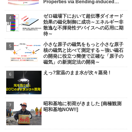
Properties via Bending-induced
Interlayer Sliding)
ゼロ磁場下において超伝導ダイオード
効果の磁化制御に成功～エネルギー非
散逸な不揮発性デバイスへの応用に期
待～
小さな原子の磁気をもっと小さな原子
核の磁気と比べて測定する～強い磁石
の開発に役立つ簡便で正確な「原子の
磁気」の新測定法の開発～
えっ?室温のまま水が次々蒸発 !
昭和基地に初荷がきました [南極観測
昭和基地NOW!!]