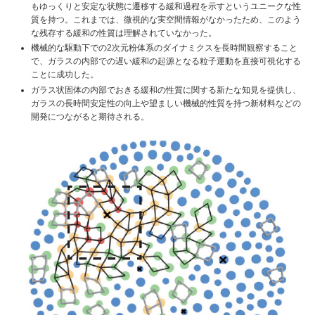
もゆっくりと安定な状態に遷移する緩和過程を示すというユニークな性
質を持つ。これまでは、微視的な実空間情報がなかったため、このよう
な残存する緩和の性質は理解されていなかった。
機械的な駆動下での2次元粉体系のダイナミクスを長時間観察すること
で、ガラスの内部での遅い緩和の起源となる粒子運動を直接可視化する
ことに成功した。
ガラス状固体の内部でおきる緩和の性質に関する新たな知見を提供し、
ガラスの長時間安定性の向上や望ましい機械的性質を持つ新材料などの
開発につながると期待される。