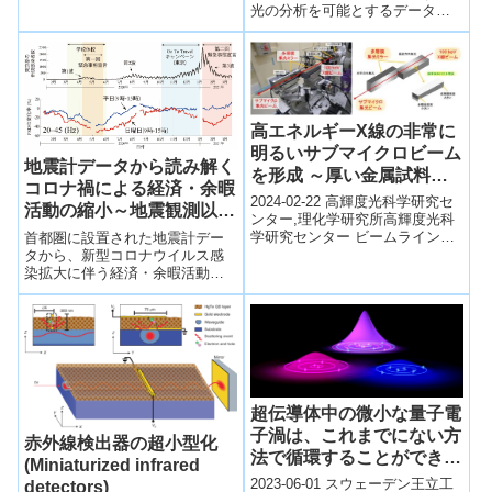
の理解に重要な役割を果...
光の分析を可能とするデータ
を、世界最高の精度で求めるこ
とに成功した。宇宙に存在する
金やプラチナなどの貴金属の起
源を解明する重要な手がかりと
なる。
高エネルギーX線の非常に
明るいサブマイクロビーム
地震計データから読み解く
を形成 ～厚い金属試料内
コロナ禍による経済・余暇
部のマイクロ領域が観察可
2024-02-22 高輝度光科学研究セ
活動の縮小～地震観測以外
能に～
ンター,理化学研究所高輝度光科
の新しい活用～
学研究センター ビームライン技
首都圏に設置された地震計デー
術推進室の小山貴久主幹研究
タから、新型コロナウイルス感
員、湯本博勝主幹研究員、大橋
染拡大に伴う経済・余暇活動の
治彦室...
縮小を可視化した。地震計デー
タを人間活動のモニタリングに
応用できることを示すものであ
る。
超伝導体中の微小な量子電
子渦は、これまでにない方
赤外線検出器の超小型化
法で循環することができる
(Miniaturized infrared
(Tiny quantum electronic
2023-06-01 スウェーデン王立工
detectors)