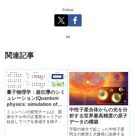
Follow
ad
関連記事
量子物理学：超伝導のシミ
ュレーション(Quantum
physics: simulation of
中性子星合体からの光を分
superconductivity)
ミュンヘンの研究チームは、固
析する世界最高精度の原子
体モデル中の正電荷キャリアが
データの構築
結合してペアを形成する様子
を、実験で初めてモニターしま
宇宙の彼方で起こった中性子星
した。この過程は、高温超伝導
同士の衝突と大爆発に由来する