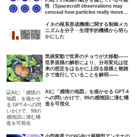
性（Spacecraft observations may
conceal how particles really move
through near-Earth space）
イネの根系形成機構に関する制御メカ
ニズムを分子・生理学的機構から明ら
かにした
気候変動で世界のチョウが大移動――
世界規模の解析により、分布変化は従
来の想定をはるかに上回る規模と複雑
さで進行していることを解明――
AIに「感情の地図」を描かせる GPT-4
への問いかけで、99の感情語に潜む構
造を可視化
小型衛星での6G向け展開型アンテナの