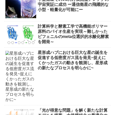
宇宙実証に成功 ー通信衛星の飛躍的な
小型・軽量化が可能にー
計算科学と酵素工学で高機能ポリマー
原料のバイオ生産を実現～難しかった
ビフェニルのmeta位選択的水酸化酵素
を開発～
星形成ハブにおける巨大な星の誕生を
促進する低密度ガス流を発見~捉えに
くかったガスの動きを観測し、星形成
の新たなプロセスを明らかに~
「光が得意な問題」を解く新たな計算