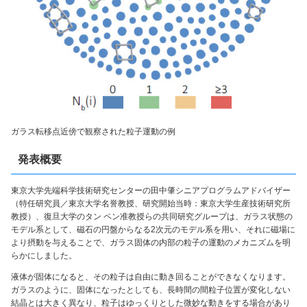
ガラス転移点近傍で観察された粒子運動の例
発表概要
東京大学先端科学技術研究センターの田中肇シニアプログラムアドバイザー
（特任研究員／東京大学名誉教授、研究開始当時：東京大学生産技術研究所
教授）、復旦大学のタン ペン准教授らの共同研究グループは、ガラス状態の
モデル系として、磁石の円盤からなる2次元のモデル系を用い、それに磁場に
より摂動を与えることで、ガラス固体の内部の粒子の運動のメカニズムを明
らかにしました。
液体が固体になると、その粒子は自由に動き回ることができなくなります。
ガラスのように、固体になったとしても、長時間の間粒子位置が変化しない
結晶とは大きく異なり、粒子はゆっくりとした微妙な動きをする場合があり