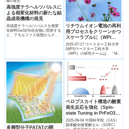
高強度テラヘルツパルスに
よる相変化材料の新たな結
晶成長機構の発見
リチウムイオン電池の再利
高強度テラヘルツパルスを相変
化材料GeSbTe化合物に照射する
用プロセスをクリーンかつ
と、アモルファス状態からナノ
スケーラブルに（WPI
スケールで一次元的に結晶成長
Researchers Develop
するメカニズムを発見した。
2025-07-17 ウースター工科大学
Cleaner, Scalable
(WPI)ウースター工科大学
（WPI）の研究チームは、「Ni-
Process to Recycle
lean」系リチウムイオン電池のカ
Lithium-Ion Batteries）
ソード材料を水熱冶金で...
ペロブスカイト構造の酸素
発生反応を強化（Spin-
state Tuning in PrFeO3-δ
Perovskite Boosts High-
2025-09-04 中国科学院（CAS）
temperature Oxygen
固体酸化物電解セル（SOEC）
多脚型分子PATATの開