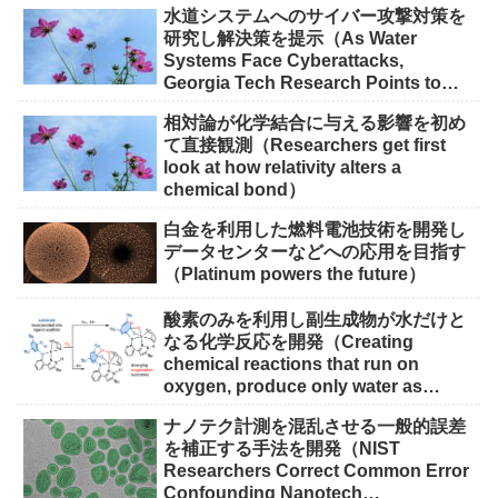
水道システムへのサイバー攻撃対策を
研究し解決策を提示（As Water
Systems Face Cyberattacks,
Georgia Tech Research Points to
Solutions）
相対論が化学結合に与える影響を初め
て直接観測（Researchers get first
look at how relativity alters a
chemical bond）
白金を利用した燃料電池技術を開発し
データセンターなどへの応用を目指す
（Platinum powers the future）
酸素のみを利用し副生成物が水だけと
なる化学反応を開発（Creating
chemical reactions that run on
oxygen, produce only water as
waste）
ナノテク計測を混乱させる一般的誤差
を補正する手法を開発（NIST
Researchers Correct Common Error
Confounding Nanotech