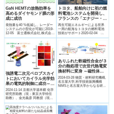
GaN HEMTの放熱効率を
トヨタ、船舶向けに初の燃
高めるダイヤモンド膜の形
料電池システムを開発し、
成に成功
フランスの「エナジー・オ
ブザーバー号」に搭載
発熱量を40 %低減し、レーダー
再生可能エネルギーによる世界
システムの小型化が可能に2019-
一周の航海をトヨタの燃料電池
12-05 富士通株式会社,株式会社
技術がサポート2020-02-04 ト
富士通研究所富士通株式会社
ヨタ自動車株式会社トヨタ自動
（以下、富士通）と株式会社富
車(株)（以下、トヨタ）と、トヨ
士通...
タの欧...
ありふれた軟磁性合金が３
分の熱処理で次世代熱電変
換材料に変身 ～磁性体を
強誘電二次元ペロブスカイ
用いた横型熱電変換のため
2024-03-28 物質・材料研究機構,
トにおいてカイラル光学効
の材料開発に新指針～
名古屋大学,科学技術振興機構
果の電気的制御に成功～ハ
NIMSと名古屋大学からなる研究
ライドペロブスカイト半導
チームは、トランスやモーター
2024-11-14 京都大学湯本郷 化学
体の新たな光機能を開拓～
用の軟磁性材料として広く利用
研究所助教（現：東京大学特任
さ...
助教）、金光義彦 同教授（現：
同特任教授）、若宮淳志 同教
授、原田布由樹 同修士課程学生
（...