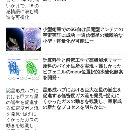
小型衛星での6G向け展開型アンテナの
宇宙実証に成功 ー通信衛星の飛躍的な
小型・軽量化が可能にー
計算科学と酵素工学で高機能ポリマー
原料のバイオ生産を実現～難しかった
ビフェニルのmeta位選択的水酸化酵素
を開発～
星形成ハブにおける巨大な星の誕生を
促進する低密度ガス流を発見~捉えに
くかったガスの動きを観測し、星形成
の新たなプロセスを明らかに~