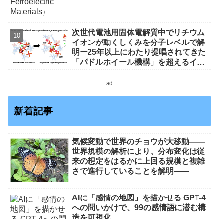
次世代電池用固体電解質中でリチウム
イオンが動くしくみを分子レベルで解
明ー25年以上にわたり提唱されてきた
「パドルホイール機構」を超えるイオ
ン伝導機構を解明ー
ad
新着記事
気候変動で世界のチョウが大移動――
世界規模の解析により、分布変化は従
来の想定をはるかに上回る規模と複雑
さで進行していることを解明――
AIに「感情の地図」を描かせる GPT-4
への問いかけで、99の感情語に潜む構
造を可視化