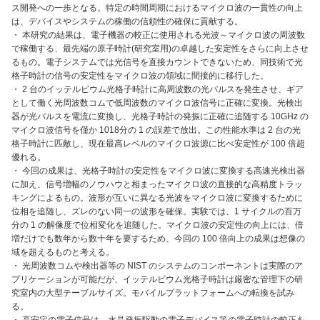
ス開発への一歩となる。特定の時間周期におけるマイクロ波の一貫性の向上
は、デバイスやシステムの稼働の信頼性の確保に貢献する。
・ 本研究の結果は、電子機器の較正に使用される光波～マイクロ波の周波数
で稼働する、最先端の原子時計(研究室用)の卓越した安定性をさらに向上させ
るもの。電子システムでは光信号を直接カウントできないため、同技術で光
格子時計の信号の安定性をマイクロ波の領域に間接的に移行した。
・ 2 台のイッテルビウム光格子時計に高周波数の光パルスを発生させ、ギア
として働く光周波数コムで低周波数のマイクロ波信号に正確に変換。光検出
器が光パルスを電流に変換し、光格子時計の発振に正確に追随する 10GHz の
マイクロ波信号を僅か 1018分の 1 の誤差で放出。この性能水準は 2 台の光
格子時計に匹敵し、現在最高レベルのマイクロ波源に比べ安定性が 100 倍超
優れる。
・ 今回の成果は、光格子時計の安定性をマイクロ波に変換する高速光検出器
に加え、信号増幅のノウハウと相まったマイクロ波の直接的な高精度トラッ
キングによるもの。波形が互いに異なる光波をマイクロ波に変換するために
位相を追随し、ズレのない同一の波形を確保。実験では、1 サイクルの百万
分の 1 の解像度で位相変化を追随した。マイクロ波の安定性の向上には、倍
増だけでも数年から数十年を要するため、今回の 100 倍向上の成果は想像の
域を超えるものと考える。
・ 光周波数コムや検出器等の NIST のシステムのコンポーネントは実際のア
プリケーションが可能だが、イッテルビウム光格子時計は厳密な管理下の研
究室内の大型テーブルサイズ。モバイルプラットフォームへの転換を試み
る。