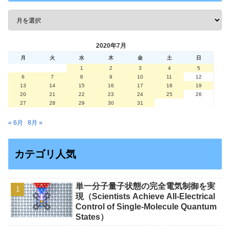
2020年7月
月
火
水
木
金
土
日
1
2
3
4
5
6
7
8
9
10
11
12
13
14
15
16
17
18
19
20
21
22
23
24
25
26
27
28
29
30
31
« 6月
8月 »
カテゴリ人気
単一分子量子状態の完全電気制御を実
現（Scientists Achieve All-Electrical
Control of Single-Molecule Quantum
States）