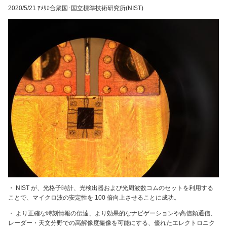
2020/5/21 ｱﾒﾘｶ合衆国･国立標準技術研究所(NIST)
・ NIST が、光格子時計、光検出器および光周波数コムのセットを利用する
ことで、マイクロ波の安定性を 100 倍向上させることに成功。
・ より正確な時刻情報の伝達、より効果的なナビゲーションや高信頼通信、
レーダー・天文分野での高解像度撮像を可能にする、優れたエレクトロニク