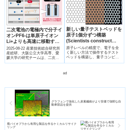
発電(TENGs)をベースとしたも
の。
新しい量子テストベッドを
二次電池の電極内で分子イ
原子1個分ずつ構築
オンPF6-は単原子イオン
(Scientists construct
Li+よりも高速に移動する
novel quantum testbed
～「分子イオン電池」の急
原子レベルの精度で、電子を全
2025-08-22 産業技術総合研究所
one atom at a time)
く新しい方法で操作するテスト
速充放電特性のポテンシャ
産総研、大阪公立大学高専、愛
ベッドを構築し、量子コンピュ
媛大学の研究チームは、二次電
ルの高さを実証～
ーティングへの応用を実現した
池電極内でのイオン移動速度を
のです。With atomic precisio...
比較し、分子性イオンPF₆⁻が単
原子...
ad
グラフェンで強化した炭素繊維がより安価で強靭な自
動車部品を提供
廃バイオプラから有用な製品を作るケミカルリサイク
リング