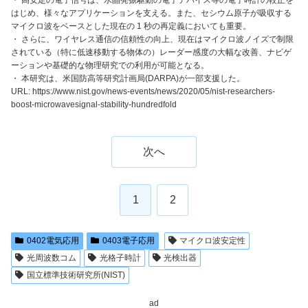
・ 高安定の電子信号は、水晶発振駆動の電子デバイス等の電子時計の較正を
はじめ、様々なアプリケーションを支える。また、セシウム原子が吸収する
マイクロ波をベースとした現在の 1 秒の再定義においても重要。
・ さらに、ワイヤレス通信の信頼性の向上、現在はマイクロ波ノイズで制限
されている（特に低速移動する物体の）レーダー感度の大幅な改善、ナビゲ
ーションや基礎的な物理研究での利用が可能となる。
・ 本研究は、米国防高等研究計画局(DARPA)が一部支援した。
URL: https://www.nist.gov/news-events/news/2020/05/nist-researchers-
boost-microwavesignal-stability-hundredfold
次へ
1
2
0402電気応用
0403電子応用
マイクロ波安定性
光周波数コム
光格子時計
光検出器
国立標準技術研究所(NIST)
ad