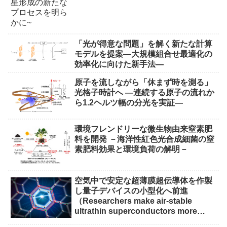
「光が得意な問題」を解く新たな計算
モデルを提案―大規模組合せ最適化の
効率化に向けた新手法―
原子を流しながら「休まず時を測る」
光格子時計へ ―連続する原子の流れか
ら1.2ヘルツ幅の分光を実証―
環境フレンドリーな微生物由来窒素肥
料を開発 －海洋性紅色光合成細菌の窒
素肥料効果と環境負荷の解明－
空気中で安定な超薄膜超伝導体を作製
し量子デバイスの小型化へ前進
（Researchers make air-stable
ultrathin superconductors more
scalable for quantum devices）