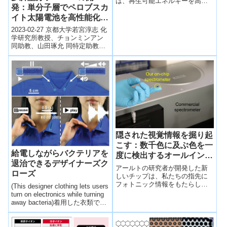
は、再生可能エネルギーを高温
Evolution Reaction）
発：単分子層でペロブスカ
で化学燃料へ変換・貯蔵できる
イト太陽電池を高性能化
有望な技術だが、アノードでの
酸素...
~23%の光電変換効率と高
2023-02-27 京都大学若宮淳志 化
耐久性を達成～
学研究所教授、チョンミンアン
同助教、山田琢允 同特定助教、
金光義彦 同教授、塩谷暢貴 同助
教、長谷川健 同教授、菅大...
隠された視覚情報を掘り起
こす：数千色に及ぶ色を一
給電しながらバクテリアを
度に検出するオールインワ
退治できるデザイナーズク
ン(Tapping hidden visual
アールトの研究者が開発した新
ローズ
information: An all-in-one
しいチップは、私たちの指先に
フォトニック情報をもたらしま
detector for thousands of
(This designer clothing lets users
す。A new chip from Aalto
turn on electronics while turning
colours)
researchers pu...
away bacteria)着用した衣類で電
子デバイスを制御する革新的な
ファブリック技術を開発。あら
ゆる液体を弾く摩擦帯電型ナノ