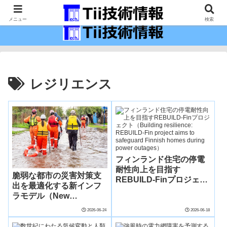
最新の科学技術の情報インフラ。
メニュー
検索
レジリエンス
フィンランド住宅の停電
耐性向上を目指す
脆弱な都市の災害対策支
REBUILD-Finプロジェク
出を最適化する新インフ
ト（Building resilience:
ラモデル（New
REBUILD-Fin project
Infrastructure Model
aims to safeguard
2026-06-24
2026-06-18
Prioritizes Disaster
Finnish homes during
Spending for Vulnerable