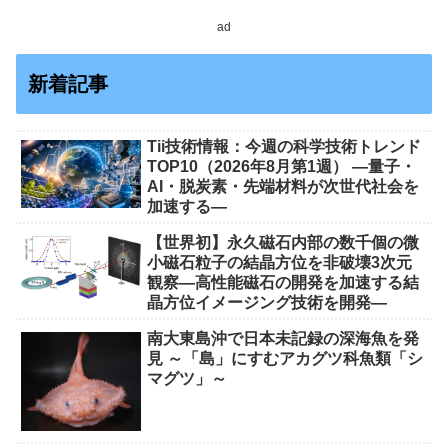
ad
新着記事
Tii技術情報：今週の科学技術トレンド
TOP10（2026年8月第1週） ―量子・
AI・脱炭素・先端材料が次世代社会を
加速する―
【世界初】永久磁石内部の数千個の微
小磁石粒子の結晶方位を非破壊3次元
観察―高性能磁石の開発を加速する結
晶方位イメージング技術を開発―
南大東島沖で日本未記録の深海魚を発
見 ～「島」にすむアカグツ科魚類「シ
マグツ」～