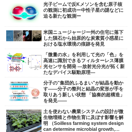
光子ビームで反Kメソンを含む原子核
の観測に初成功ー中性子星の謎などに
迫る新たな観測ー
米国ニュージャージー州の住宅に落下
した隕石から始原的な炭素質小惑星に
おける塩水環境の痕跡を発見
「微量の水」を利用して光の「色」を
高速に識別できるフィルターレス薄膜
光センサを開発 ―放射光分光が拓く新
たなデバイス駆動原理―
分子の”集団的ふるまい”が結晶を動か
す――分子の整列と結晶の変形が手を
取りあう新しい状態 「協奏的超構造」
を発見――
土を使わない農業システムの設計が微
生物増殖と作物生育に及ぼす影響を解
明 （Soilless farming system design
can determine microbial growth,