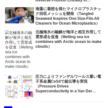
Reverse Phonon Chirality in
Ferroelectric Crystal）
海藻に着想を得たマイクロプラスチッ
ク回収メッシュを開発 （Tangled
Seaweed Inspires One-Size-Fits-All
Cleaners for Ocean Microplastics）
北極海氷の融解が海洋と相互作用して
雲形成を促進（Melting sea ice
combines with Arctic ocean to make
clouds）
圧力によりファンデルワールス重い電
子系金属CeSiIで超伝導を実現
（Pressure Drives
Superconductivity in a Van Der
Waals Heavy-Fermion Metal CeSiI）