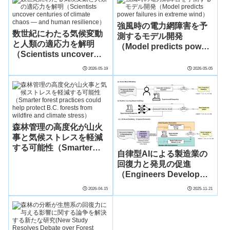
power outages）
Cities）
強風時の電力網障害を予
数世紀にわたる気候変動
測するモデル開発
と人類の適応力を解明
（Model predicts power
（Scientists uncover
failures in extreme
centuries of climate
wind）
2026-05-19
2026-05-05
chaos ― and human
resilience）
森林管理の高度化が山火
事と気候ストレスを軽減
する可能性（Smarter
自律型AIによる製造業の
forest practices could
回復力と発見の促進
help protect B.C. forests
（Engineers Develop
from wildfire and climate
Autonomous Artificial
stress）
2026-04-15
2025-11-21
Intelligence That
Transforms Resilience
and Discovery in
Manufacturing）