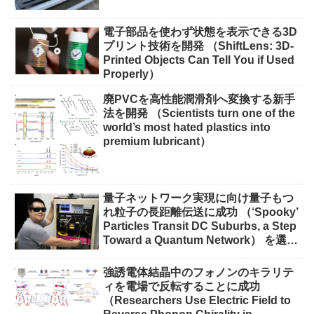
impact on crops）
電子部品を使わず状態を表示できる3D
プリント技術を開発 （ShiftLens: 3D-
Printed Objects Can Tell You if Used
Properly）
廃PVCを高性能潤滑剤へ変換する新手
法を開発 （Scientists turn one of the
world’s most hated plastics into
premium lubricant）
量子ネットワーク実現に向け量子もつ
れ粒子の長距離伝送に成功 （‘Spooky’
Particles Transit DC Suburbs, a Step
Toward a Quantum Network） を選択
量子ネットワーク実現に向け量子もつ
れ粒子の長距離伝送に成功 （‘Spooky’
強誘電体結晶中のフォノンのキラリテ
Particles Transit DC Suburbs, a Step
ィを電場で反転することに成功
Toward a Quantum Network）
（Researchers Use Electric Field to