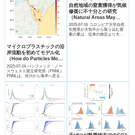
自然地域の窒素獲得が気候
修復に不十分との研究
（Natural Areas May
Acquire Too Little
2025-07-16 コロンビア大学自然
Nitrogen to Repair
生態系が大気中から取り込む窒
素の量は、従来の推定より大幅
Climate）
に少ない可能性があると、コロ
ンビア大学などの研究チームが
マイクロプラスチックの沿
『Nat...
岸流動を初めてモデル化
（How do Particles Move
Through Rivers to
2025-07-24 パシフィック・ノー
Coasts?）
スウェスト国立研究所（PNNL）
PNNLは、河川から海岸へ至るマ
イクロプラスチックなどの粒子
輸送を再現する初の統合モデ
ル...