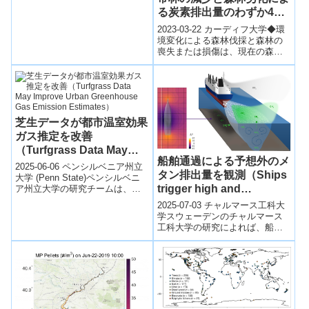
ば、巨大なブレードの一部は必
る炭素排出量のわずか4分
ず廃棄されることになる。米
国...
の1を相殺することが判明
2023-03-22 カーディフ大学◆環
(Recovering tropical
境変化による森林伐採と森林の
喪失または損傷は、現在の森林
forests offset just one
再生率をはるかに上回っていま
quarter of carbon
す。これは、国際的な科学者チ
emissions from new
ームによ...
tropical deforestation
and forest degradation,
芝生データが都市温室効果
study finds)
ガス推定を改善
（Turfgrass Data May
船舶通過による予想外のメ
Improve Urban
2025-06-06 ペンシルベニア州立
タン排出量を観測（Ships
Greenhouse Gas
大学 (Penn State)ペンシルベニ
trigger high and
ア州立大学の研究チームは、都
Emission Estimates）
市部の芝生（ターフグラス）が
unexpected emissions of
2025-07-03 チャルマース工科大
温室効果ガス排出量の推...
the greenhouse gas
学スウェーデンのチャルマース
工科大学の研究によれば、船舶
methane）
が浅海域を航行する際の圧力変
化と水のかき混ぜにより、海底
に蓄積さ...