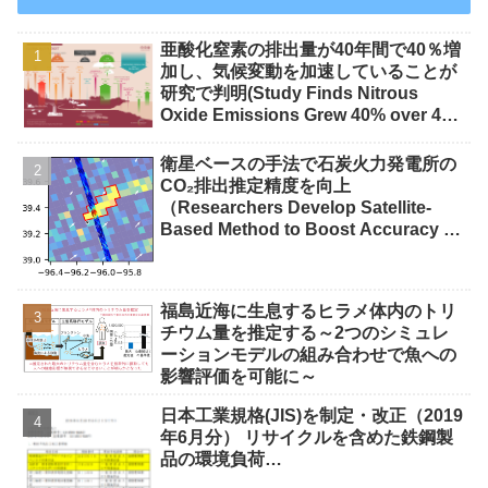
亜酸化窒素の排出量が40年間で40％増
加し、気候変動を加速していることが
研究で判明(Study Finds Nitrous
Oxide Emissions Grew 40% over 40
Years, Accelerating Climate Change)
衛星ベースの手法で石炭火力発電所の
CO₂排出推定精度を向上
（Researchers Develop Satellite-
Based Method to Boost Accuracy of
Coal Plant CO2 Emission
Estimates）
福島近海に生息するヒラメ体内のトリ
チウム量を推定する～2つのシミュレ
ーションモデルの組み合わせで魚への
影響評価を可能に～
日本工業規格(JIS)を制定・改正（2019
年6月分） リサイクルを含めた鉄鋼製
品の環境負荷…