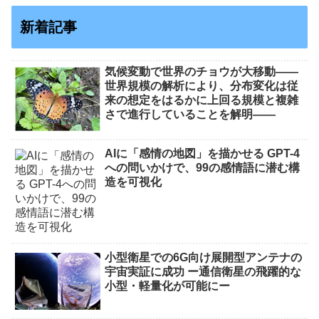
新着記事
気候変動で世界のチョウが大移動――
世界規模の解析により、分布変化は従
来の想定をはるかに上回る規模と複雑
さで進行していることを解明――
AIに「感情の地図」を描かせる GPT-4
への問いかけで、99の感情語に潜む構
造を可視化
小型衛星での6G向け展開型アンテナの
宇宙実証に成功 ー通信衛星の飛躍的な
小型・軽量化が可能にー