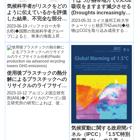
干ばつが熱帯地方でのCO2
気候科学者がリスクをどの
吸収をますます減少させる
ように伝えているかを評価
(Droughts increasingly
した結果、不完全な部分と
reduce CO2 uptake in the
2023-05-31 スイス連邦工科大学
改善点が見られた
tropics)
チューリッヒ校(ETHZurich)◆植
2023-06-19 バッファロー大学
物はCO2を取り込み成長する
(Assessment of how
(UB)◆国際の気候科学者グルー
が、水不足が増えると炭素吸収
プによると、将来の海面上昇に
climate scientists
が減少することが研究で明...
関する情報をより明確に伝える
communicate risk shows
方法が改善されてきていると報
imperfections,
告され...
improvements)
使用後プラスチックの熱分
解によるプラスチックへの
リサイクルのライフサイク
ル分析(Plastic production
2023-10-12 アルゴンヌ国立研究
via advanced recycling
所(ANL)◆アメリカのアーゴン国
立研究所の研究によれば、使用
lowers GHG emissions)
済みプラスチック（PUP）を再
リサイクルして新しいプラス
チ...
気候変動に関する政府間パ
ネル（IPCC）「1.5℃特別