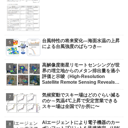
台風特性の将来変化―海面水温の上昇
による台風強度のばらつき―
高解像度衛星リモートセンシングが世
界の埋立地からのメタン排出量を過小
評価と示唆（High-Resolution
Satellite Remote Sensing Reveals
Underestimated Methane Emissions
from Global Landfills）
気候変動でスキー場はどのぐらい減る
のか～気温4℃上昇で安定営業できる
スキー場は全国で7か所に〜
AIエージェントにより電子機器のカー