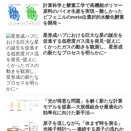
計算科学と酵素工学で高機能ポリマー
原料のバイオ生産を実現～難しかった
ビフェニルのmeta位選択的水酸化酵素
を開発～
星形成ハブにおける巨大な星の誕生を
促進する低密度ガス流を発見~捉えに
くかったガスの動きを観測し、星形成
の新たなプロセスを明らかに~
「光が得意な問題」を解く新たな計算
モデルを提案―大規模組合せ最適化の
効率化に向けた新手法―
原子を流しながら「休まず時を測る」
光格子時計へ ―連続する原子の流れか