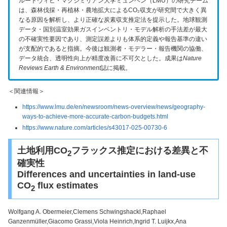
ルートヴィヒ・マクシミリアン大学ミュンヘン（LMU）の研究チーム
は、森林伐採・再植林・農地拡大によるCO₂収支が研究間で大きく異
なる原因を解析し、より正確な炭素収支推定法を提示した。地球観測
データ・国別温室効果ガスインベントリ・モデル解析の手法差が最大
の不確実性要因であり、測定誤差よりも体系的定義や報告基準の違い
が支配的であると指摘。今後は観測者・モデラー・報告機関の協働、
データ統合、透明性向上が精度改善に不可欠とした。成果は
Nature
Reviews Earth & Environment
誌に掲載。
＜関連情報＞
https://www.lmu.de/en/newsroom/news-overview/news/geography-
ways-to-achieve-more-accurate-carbon-budgets.html
https://www.nature.com/articles/s43017-025-00730-6
土地利用CO
フラックス推定における差異と不
2
確実性
Differences and uncertainties in land-use
CO
flux estimates
2
Wolfgang A. Obermeier,Clemens Schwingshackl,Raphael
Ganzenmüller,Giacomo Grassi,Viola Heinrich,Ingrid T. Luijkx,Ana