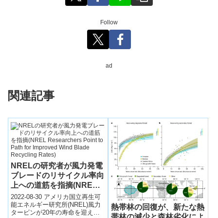
Follow
ad
関連記事
NRELの研究者が風力発電
ブレードのリサイクル率向
上への道筋を指摘(NREL
Researchers Point to
2022-08-30 アメリカ国立再生可
Path for Improved Wind
能エネルギー研究所(NREL)風力
熱帯林の回復が、新たな熱
タービンが20年の寿命を迎えれ
Blade Recycling Rates)
帯林の減少と森林劣化によ