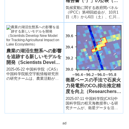
報告書（*）」の公表（第
48回総会の結果）につい
気候変動に関する政府間パネル
て
（IPCC）第48回総会が、10月1
日（月）から6日（土）、仁川
（韓国）において開催された。
今次総会では、IPCC1.5℃特別報
告書の政策決定者向け要約
（SPM）が承認されるととも
に、報告書本編が受諾された。
農業の湖沼生態系への影響
を追跡する新しいモデルを
開発（Scientists Develop
New Model for Tracking
2025-05-22 中国科学院（CAS）
Agricultural Impact on
中国科学院航空宇航情報研究所
の研究チームは、農業活動が乾
Lake Ecosystems）
衛星ベースの手法で石炭火
燥地域の湖沼生態系に与える影
力発電所のCO₂排出推定精
響を分析する新たなデータ駆動
度を向上（Researchers
型モデ...
Develop Satellite-Based
2025-07-11 中国科学院(CAS)中
Method to Boost
国科学院の程天海教授率いる研
究チームが、衛星データを活用
Accuracy of Coal Plant
し石炭火力発電所のCO2排出量
CO2 Emission
推定精度を向上させる手法
Estimates）
「PC...
ad