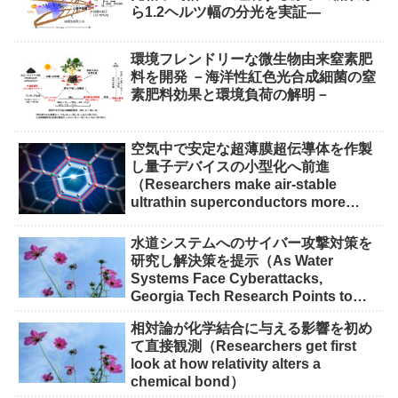
ら1.2ヘルツ幅の分光を実証―
環境フレンドリーな微生物由来窒素肥
料を開発 －海洋性紅色光合成細菌の窒
素肥料効果と環境負荷の解明－
空気中で安定な超薄膜超伝導体を作製
し量子デバイスの小型化へ前進
（Researchers make air-stable
ultrathin superconductors more
scalable for quantum devices）
水道システムへのサイバー攻撃対策を
研究し解決策を提示（As Water
Systems Face Cyberattacks,
Georgia Tech Research Points to
Solutions）
相対論が化学結合に与える影響を初め
て直接観測（Researchers get first
look at how relativity alters a
chemical bond）