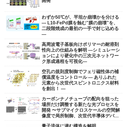
開発
わずか50℃が、平坦か崩壊かを分ける
― L10-FePd膜を蝕む”膜の崩壊”を、
二段階焼成の最初の一手で封じ込める
―
高周波電子基板向けポリマーの耐溶剤
性向上の仕組みを解明 ―シミュレーシ
ョンにより硬化中の三次元ネットワー
ク形成過程を可視化―
空孔の規則度制御でフェリ磁性体の補
償温度をコントロール ― ありふれた
元素から次世代スピントロニクス材料
を創出！ ―
カーボンナノチューブの配向を狙った
場所だけ調整する新たな光プロセスを
開発 〜サブマイクロスケールの空間解
像度で局所制御、次世代半導体デバイ
ス実現に期待〜
量子流体に潜む構造を解明