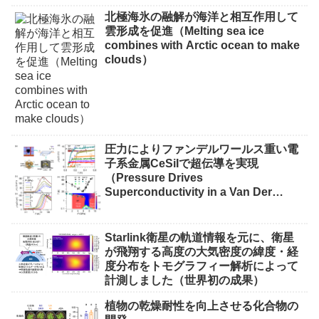
北極海氷の融解が海洋と相互作用して
雲形成を促進（Melting sea ice
combines with Arctic ocean to make
clouds）
圧力によりファンデルワールス重い電
子系金属CeSiIで超伝導を実現
（Pressure Drives
Superconductivity in a Van Der
Waals Heavy-Fermion Metal CeSiI）
Starlink衛星の軌道情報を元に、衛星
が飛翔する高度の大気密度の緯度・経
度分布をトモグラフィー解析によって
計測しました（世界初の成果）
植物の乾燥耐性を向上させる化合物の