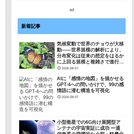
ad
新着記事
気候変動で世界のチョウが大移
動――世界規模の解析により、
分布変化は従来の想定をはるか
に上回る規模と複雑さで進行し
ていることを解明――
2026-08-07
AIに「感情の地図」を描かせる
GPT-4への問いかけで、99の感
情語に潜む構造を可視化
2026-08-07
小型衛星での6G向け展開型ア
ンテナの宇宙実証に成功 ー通