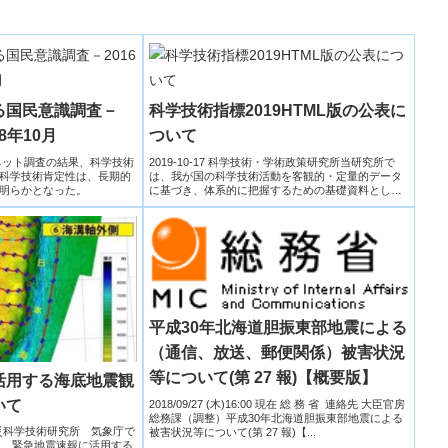
る国民意識調査－
科学技術指標2019HTML版の公表に
18年10月
ついて
ーネット調査の結果、科学技術
2019-10-17 科学技術・学術政策研究所当研究所で
科学技術肯定性は、長期的
は、我が国の科学技術活動を客観的・定量的データ
明らかとなった。
に基づき、体系的に把握するための基礎資料とし
て、科学技術指...
平成30年北海道胆振東部地震による
（通信、放送、郵便関係）被害状況
等について(第 27 報)【概要版】
活用する海底地震観
いて
2018/09/27 (木)16:00 現在 総 務 省 連絡先 大臣官房
総務課（調整）平成30年北海道胆振東部地震による
庁,防災科学技術研究所 気象庁で
被害状況等について(第 27 報)【...
り、緊急地震速報に活用する