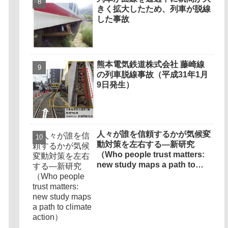
初の実証実験に活用～
きく拡大したため、列車が脱線
した事故
熊本電気鉄道株式会社 藤崎線
の列車脱線事故（平成31年1月
9日発生）
人々が誰を信頼するかが気候変
動対策を左右する―新研究
（Who people trust matters:
new study maps a path to
climate action）