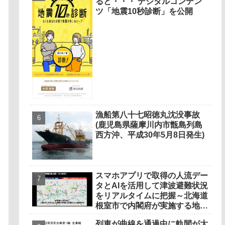
ると・・・ デジタルコンテン
ツ「地震10秒診断」を公開
漁船第八十七昭徳丸沈没事故
(鹿児島県薩摩川内市甑島列島
西方沖、平成30年5月8日発生)
スマホアプリで取得の人流デー
タとAIを活用して津波避難状況
をリアルタイムに把握～北海道
根室市で内閣府が実施する地
震・津波防災訓練において国内
列車が曲線を通過中に軌間が大