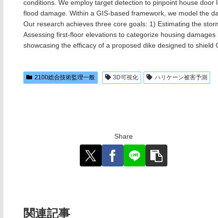
conditions. We employ target detection to pinpoint house door l
flood damage. Within a GIS-based framework, we model the dam
Our research achieves three core goals: 1) Estimating the stor
Assessing first-floor elevations to categorize housing damages i
showcasing the efficacy of a proposed dike designed to shield 
2100総合技術監理一般
3D可視化
ハリケーン被害予測
Share
関連記事