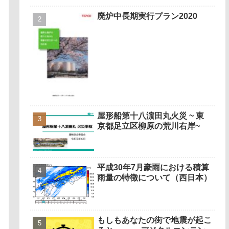
廃炉中長期実行プラン2020
屋形船第十八濵田丸火災 ~ 東
京都足立区柳原の荒川右岸~
平成30年7月豪雨における積算
雨量の特徴について（西日本）
もしもあなたの街で地震が起こ