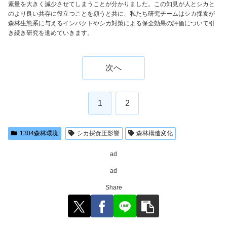
素量を大きく減少させてしまうことが分かりました。この知見が人とシカと
のより良い共存に役立つことを願うと共に、私たち研究チームはシカ採食が
森林生態系に与えるインパクトやシカ対策による保全効果の評価について引
き続き研究を進めていきます。
次へ
1
2
1304森林環境
シカ採食圧影響
森林構造変化
ad
ad
Share