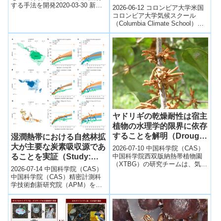
That in the Future, Trees
する手法を開発2020-03-30 新潟
2026-06-12 コロンビア大学米国
大学,森林総合研究所,東京大学,
May Store Less Carbon
コロンビア大学気候スクール
基礎生物学研究所...
（Columbia Climate School）の
Than Expected)
研究チームは、将来の森林によ
る炭素吸収量が...
ヤドリギの乾燥耐性は宿主
植物の水理学的限界に依存
することを解明（Drought
湿潤熱帯における自然林拡
Resistance of Mistletoes
大が主要な炭素吸収源であ
2026-07-10 中国科学院（CAS）
Depends on Hydraulic
中国科学院西双版納熱帯植物園
ることを実証（Study:
（XTBG）の研究チームは、気候
Limits of Their Hosts）
Natural Forest
2026-07-14 中国科学院（CAS）
変動による干ばつの増加に伴
Expansion is a Major
中国科学院（CAS）精密計測科
い、森林生態系におけるヤドリ
学技術創新研究院（APM）を中
Carbon Sink in Moist
ギの...
心とする国際研究チームは、こ
Tropics）
れまで十分に評価されていなか
っ...