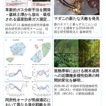
革新的ガス分析手法を開発
～森林土壌から放出・吸収
マダニの新たな天敵を発見
される温室効果ガス測定を
大幅に効率化～
森のネズミと暮らすカニムシは
2025-07-11 森林総合研究所森林
マダニを捕食する2018-06-05
総合研究所の研究チームは、従
国立研究開発法人 森林研究・整
来のガスクロマトグラフ法とガ
備機構 森林総合研究所ポイント
スアナライザー法の利点を融合
野生動物由来の感染症の拡大が
させた新しい森林土壌温室効果
懸念...
ガス分析...
亜熱帯林における樹木成長
への近隣種多様性効果の時
間的変化を解明
（Neighbourhood
2026-06-22 中国科学院植物研究
Diversity Effects on Tree
所（IBCAS）中国科学院植物研
究所（IBCAS）の劉暁娟教授ら
Growth Shift Over Time in
の研究チームは、亜熱帯林にお
Subtropical Forests）
同所性オークが気候適応に
いて樹木の近隣多様性が成長
おいて異なる進化戦略を示
に...