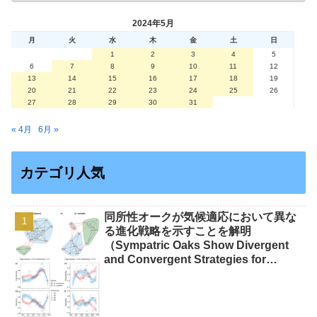
2024年5月
月
火
水
木
金
土
日
1
2
3
4
5
6
7
8
9
10
11
12
13
14
15
16
17
18
19
20
21
22
23
24
25
26
27
28
29
30
31
« 4月
6月 »
カテゴリ人気
同所性オークが気候適応において異な
る進化戦略を示すことを解明
（Sympatric Oaks Show Divergent
and Convergent Strategies for
Climate Adaptation）