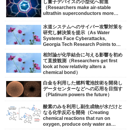
し量子デバイスの小型化へ前進
（Researchers make air-stable
ultrathin superconductors more
scalable for quantum devices）
水道システムへのサイバー攻撃対策を
研究し解決策を提示（As Water
Systems Face Cyberattacks,
Georgia Tech Research Points to
Solutions）
相対論が化学結合に与える影響を初め
て直接観測（Researchers get first
look at how relativity alters a
chemical bond）
白金を利用した燃料電池技術を開発し
データセンターなどへの応用を目指す
（Platinum powers the future）
酸素のみを利用し副生成物が水だけと
なる化学反応を開発（Creating
chemical reactions that run on
oxygen, produce only water as
waste）