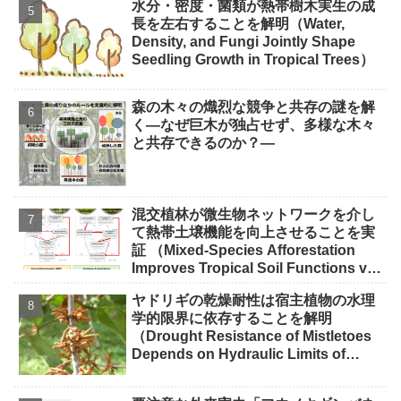
水分・密度・菌類が熱帯樹木実生の成
長を左右することを解明（Water,
Density, and Fungi Jointly Shape
Seedling Growth in Tropical Trees）
森の木々の熾烈な競争と共存の謎を解
く―なぜ巨木が独占せず、多様な木々
と共存できるのか？―
混交植林が微生物ネットワークを介し
て熱帯土壌機能を向上させることを実
証 （Mixed-Species Afforestation
Improves Tropical Soil Functions via
Microbial Networks）
ヤドリギの乾燥耐性は宿主植物の水理
学的限界に依存することを解明
（Drought Resistance of Mistletoes
Depends on Hydraulic Limits of
Their Hosts）