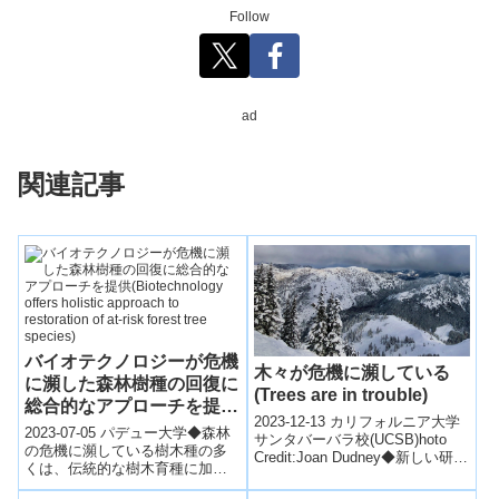
Follow
ad
関連記事
バイオテクノロジーが危機
木々が危機に瀕している
に瀕した森林樹種の回復に
(Trees are in trouble)
総合的なアプローチを提供
2023-12-13 カリフォルニア大学
(Biotechnology offers
2023-07-05 パデュー大学◆森林
サンタバーバラ校(UCSB)hoto
holistic approach to
の危機に瀕している樹木種の多
Credit:Joan Dudney◆新しい研究
くは、伝統的な樹木育種に加え
restoration of at-risk
によれば、湿潤な地域で育った
てバイオテクノロジーの活用が
クリス...
forest tree species)