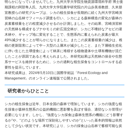
明らかになっていませんでした。九州大学大学院生物資源環境科学府 博士後
期課程の阿部隼人氏、九州大学大学院農学研究院の片山歩美准教授、久米朋
宣教授らの研究グループは、シカの植生採食が長期的に続く九州大学宮崎演
習林の山岳林でフィールド調査を行い、シカによる森林構造の変化が森林の
炭素蓄積量をどの程度減少させるのか計測しました。その結果、宮崎演習林
の天然林を構成するブナやモミの針広混交林が、シカに不嗜好なアセビの灌
木林や、ギャップ地に変化することで、生態系内に蓄えられた炭素が最大
49%減少することが明らかになりました。またこの炭素蓄積量の減少は、稚
樹の更新阻害によって中～大型の上層木が減少したこと、また下層植生劣化
に伴い生じた土壌侵食によって林床に堆積する植物遺体や土壌有機物が流亡
したことが原因であると考えられました。本研究結果は天然林の保全や生態
系サービスを維持するために、シカの過剰な植生採食をコントロールする必
要性を提示しています。
本研究成果は、2024年5月10日に国際学術誌「Forest Ecology and
Management」のオンライン速報版で公開されました。
研究者からひとこと
シカの植生採食は近年、日本全国の森林で増加しています。シカの強度な植
生採食が森林生態系の公益的機能に悪影響を及ぼす場合、適切なシカ管理が
必要になります。しかし、“強度なシカ採食は森林生態系の機能にどう影響す
るか”や、“どのような場所で深刻化しやすいのか”といった基本的情報は依然
として少ない状況です。本研究により、シカの採食は山岳林で蓄積可能な炭