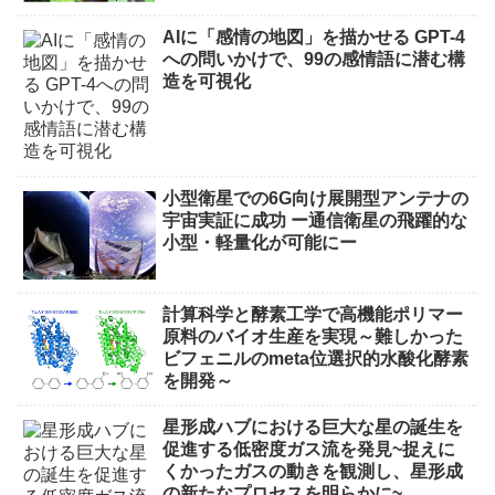
AIに「感情の地図」を描かせる GPT-4
への問いかけで、99の感情語に潜む構
造を可視化
小型衛星での6G向け展開型アンテナの
宇宙実証に成功 ー通信衛星の飛躍的な
小型・軽量化が可能にー
計算科学と酵素工学で高機能ポリマー
原料のバイオ生産を実現～難しかった
ビフェニルのmeta位選択的水酸化酵素
を開発～
星形成ハブにおける巨大な星の誕生を
促進する低密度ガス流を発見~捉えに
くかったガスの動きを観測し、星形成
の新たなプロセスを明らかに~