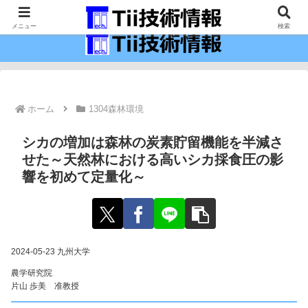
最新の科学技術の情報インフラ。
メニュー
検索
ホーム
1304森林環境
シカの増加は森林の炭素貯留機能を半減さ
せた～天然林における高いシカ採食圧の影
響を初めて定量化～
2024-05-23 九州大学
農学研究院
片山 歩美 准教授