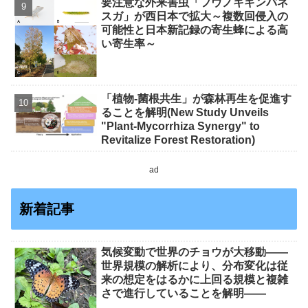
要注意な外来害虫「フウノキギンバネ
スガ」が西日本で拡大～複数回侵入の
可能性と日本新記録の寄生蜂による高
い寄生率～
「植物-菌根共生」が森林再生を促進す
ることを解明(New Study Unveils
"Plant-Mycorrhiza Synergy" to
Revitalize Forest Restoration)
ad
新着記事
気候変動で世界のチョウが大移動――
世界規模の解析により、分布変化は従
来の想定をはるかに上回る規模と複雑
さで進行していることを解明――