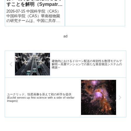
すことを解明（Sympatric
Oaks Show Divergent
2026-07-15 中国科学院（CAS）
and Convergent
中国科学院（CAS）華南植物園
の研究チームは、中国に共存す
Strategies for Climate
る2種のオーク（Quercus
Adaptation）
acutissima、Q. ...
ad
建物内におけるドローン配送の有効性を数理モデルで
解明～高層マンションでの新たな垂直物流システムの
構築～
ユークリッド、恒星画像を添えて初の科学を提供
(Euclid serves up first science with a side of stellar
images)