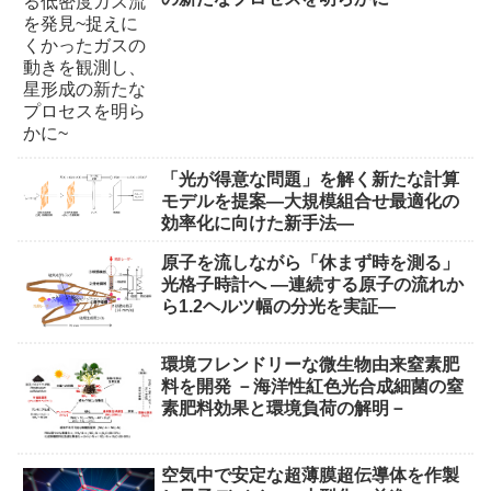
「光が得意な問題」を解く新たな計算
モデルを提案―大規模組合せ最適化の
効率化に向けた新手法―
原子を流しながら「休まず時を測る」
光格子時計へ ―連続する原子の流れか
ら1.2ヘルツ幅の分光を実証―
環境フレンドリーな微生物由来窒素肥
料を開発 －海洋性紅色光合成細菌の窒
素肥料効果と環境負荷の解明－
空気中で安定な超薄膜超伝導体を作製