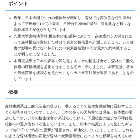
ポイント
近年、日本全国でシカの個体数が増加し、森林では高強度な植生採食に
よって下層植生(※1)の衰退、不嗜好性植物の増加、裸地化など様々な
森林構造の変化が生じています。
九州大学宮崎演習林(椎葉村)の山岳林において、高強度のシカ採食によ
って森林構造が変化した林分で炭素の蓄積量を計測したところ、シカ採
食の影響を受けない林分に比べ炭素蓄積量(※2)が最大で約半減するこ
とが明らかになりました。
本研究成果は日本の森林で深刻化するシカの植生採食が、森林の二酸化
炭素の貯留機能を劣化させることを初めて示しました。本研究は、将来
の気候変動を緩和させるためにもシカの食害対策が重要であることを示
しています。
概要
森林生態系は二酸化炭素の吸収し、蓄えることで気候変動緩和に貢献するこ
とが期待されています。しかし、日本の多くの天然林では現在、個体数の増
加したニホンジカの植生採食が深刻化しており、下層植生の減少や不嗜好性
植物への置き換わりが生じています。また、樹木の枯死によって生じたギャ
ップ地(※3)では稚樹の更新が阻害され、裸地化しています。しかし、これら
のような森林構造の変化が森林の炭素蓄積量にどのような影響を与えるのか