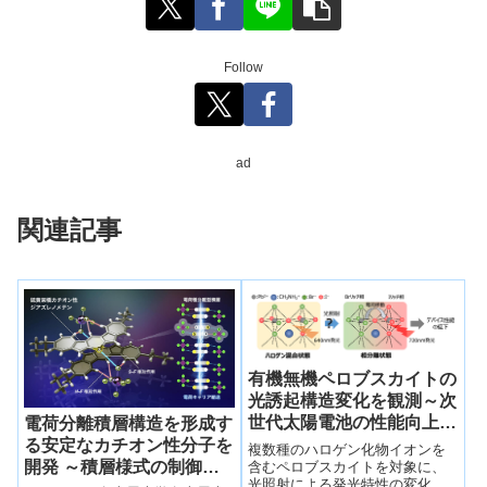
Follow
ad
関連記事
有機無機ペロブスカイトの
光誘起構造変化を観測～次
世代太陽電池の性能向上に
電荷分離積層構造を形成す
期待～
る安定なカチオン性分子を
複数種のハロゲン化物イオンを
開発 ～積層様式の制御を
含むペロブスカイトを対象に、
光照射による発光特性の変化が