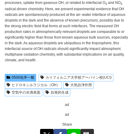
processes, uptake from gaseous OH, or related to interfacial O
and NO
3
3
radical-driven chemistry. Here, we present experimental evidence that OH
radicals are spontaneously produced at the air–water interface of aqueous
droplets in the dark and the absence of known precursors, possibly due to
the strong electric field that forms at such interfaces. The measured OH
production rates in atmospherically relevant droplets are comparable to or
significantly higher than those from known aqueous bulk sources, especially
in the dark. As aqueous droplets are ubiquitous in the troposphere, this
interfacial source of OH radicals should significantly impact atmospheric
multiphase oxidation chemistry, with substantial implications on air quality,
climate, and health.
0500化学一般
カリフォルニア大学校アーバイン校(UCI)
ヒドロキシルラジカル（OH）
大気自浄作用
空気中の水滴表面
自発的生成
ad
ad
Share