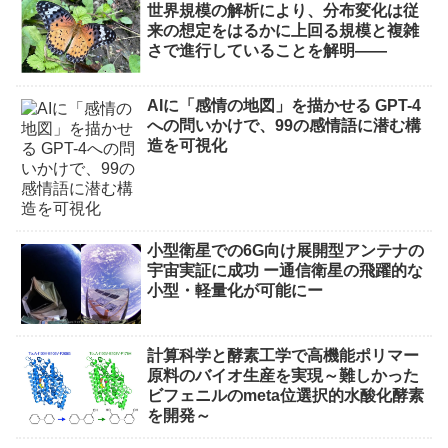
世界規模の解析により、分布変化は従
来の想定をはるかに上回る規模と複雑
さで進行していることを解明――
AIに「感情の地図」を描かせる GPT-4
への問いかけで、99の感情語に潜む構
造を可視化
小型衛星での6G向け展開型アンテナの
宇宙実証に成功 ー通信衛星の飛躍的な
小型・軽量化が可能にー
計算科学と酵素工学で高機能ポリマー
原料のバイオ生産を実現～難しかった
ビフェニルのmeta位選択的水酸化酵素
を開発～