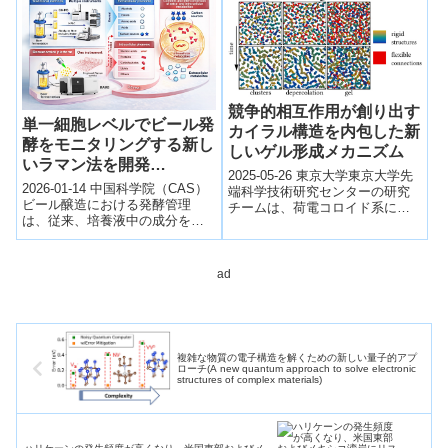
ら...
競争的相互作用が創り出す
単一細胞レベルでビール発
カイラル構造を内包した新
酵をモニタリングする新し
しいゲル形成メカニズム
いラマン法を開発
2025-05-26 東京大学東京大学先
（Scientists Develop
2026-01-14 中国科学院（CAS）
端科学技術研究センターの研究
Novel Raman Method to
ビール醸造における発酵管理
チームは、荷電コロイド系にお
は、従来、培養液中の成分をク
Monitor Beer
ける新たなゲル形成メカニズム
ロマトグラフィーで分析する方
を発見しました。短距離引力と
Fermentation at Single-
法が主流であったが、時間がか
長距離斥...
Cell Level）
かり、平...
ad
複雑な物質の電子構造を解くための新しい量子的アプ
ローチ(A new quantum approach to solve electronic
structures of complex materials)