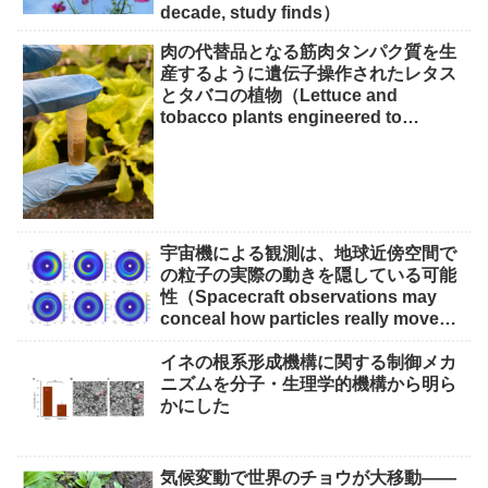
decade, study finds）
肉の代替品となる筋肉タンパク質を生
産するように遺伝子操作されたレタス
とタバコの植物（Lettuce and
tobacco plants engineered to
produce muscle protein for meat
alternatives）
宇宙機による観測は、地球近傍空間で
の粒子の実際の動きを隠している可能
性（Spacecraft observations may
conceal how particles really move
through near-Earth space）
イネの根系形成機構に関する制御メカ
ニズムを分子・生理学的機構から明ら
かにした
気候変動で世界のチョウが大移動――