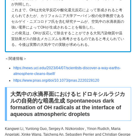
が判明した。
これまで、OHは光化学反応や酸化還元反応によって形成されると考
えられてきたが、カリフォルニア大学アーバイン校の化学教授である
セルゲイ・ニズコロドフ氏を含む研究チームが、空気中の水滴表面の
強い電界によってOHが生成されることを報告した。
この発見は、OHが反応して除去することができる大気汚染物質や温
室効果ガスの除去メカニズムを再考させるものであると考えられてい
る。今後は実際の大気中での実験が求められる。
＜関連情報＞
https://news.uci.edu/2023/04/07/scientists-discover-a-way-earths-
atmosphere-cleans-itself/
https://www.pnas.org/doi/10.1073/pnas.2220228120
大気中の水滴界面におけるヒドロキシルラジカ
ルの自発的な暗黒生成 Spontaneous dark
formation of OH radicals at the interface of
aqueous atmospheric droplets
Kangwei Li, Yunlong Guo, Sergey A. Nizkorodov , Yinon Rudich, Maria
Angelaki, Xinke Wang, Taicheng An, Sebastien Perrier and Christian George