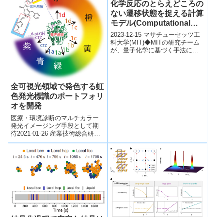
化学反応のとらえどころの
ない遷移状態を捉える計算
モデル(Computational
model captures the
2023-12-15 マサチューセッツ工
elusive transition states
科大学(MIT)◆MITの研究チーム
が、量子化学に基づく手法に代
of chemical reactions)
わる機械学習を活用した新しい
アプローチを開発しました。
こ...
全可視光領域で発色する虹
色発光標識のポートフォリ
オを開発
医療・環境診断のマルチカラー
発光イメージング手段として期
待2021-01-26 産業技術総合研究
所ポイント 青から赤、近赤外線
までのさまざまな色の発光が可
能な「...