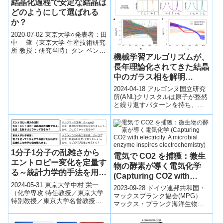
結晶化過程で安定な結晶は
どのようにして選ばれる
か？
2020-07-02 東京大学○発表者：田
中 肇（東京大学 生産技術研究
所 教授：研究当時）タン ペン
機械学習アルゴリズムが、
（復旦大学 准教授）○発表のポ
長年理論化されてきた結晶
イント：◆同じ組成の化学物...
中のガラス相を解明
(Machine learning
2024-04-18 アルゴンヌ国立研究
algorithm reveals long-
所(ANL)クリスタルは原子が整然
と繰り返すパターンを持ち、ガ
theorized glass phase in
ラスは無秩序な構造を示しま
crystal)
す。科学者たちはガラスの性質
に長...
1分子1分子の乱雑さから
電気で CO2 を捕獲：微生
エントロピー変化を定量す
物の酵素が導く電気化学
る～統計力学的手法を用い
(Capturing CO2 with
たナノスケールでの融解エ
2024-05-31 東京大学中村 栄一
electricity: A microbial
2023-09-28 ドイツ連邦共和国・
ントロピー測定～
（化学専攻 特任教授／東京大学
enzyme inspires
マックスプランク協会(MPG）
特別教授／東京大学名誉教授）
マックス・プランク海洋生物学
electrochemistry)
中室 貴幸（化学専攻 特任准教
研究所(MPIMM)、スイス・ジュ
授）発表のポイント 高校生か
ネーブ大学とオランダ・ラド...