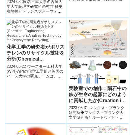
通じた電荷キャリア輸送の
2024-08-05 名古屋大学名古屋大
サブオングストローム（Å）レベ
新戦略を提案～
学大学院理学研究科の村井 征史
ルのごく僅かな結晶構造の変化
准教授とトランスフォーマティ
によって起こることを見出しま
ブ生命分子研究所（WPI-
した。また、この構造変化は、
ITbM*1）・学際統合物質科学
結晶表面の格子欠陥を不活性化
研...
することで抑制できることがわ
かりました。
化学工学の研究者がポリス
チレンのリサイクル技術を
分析(Chemical
Engineering
2024-05-22 ウースター工科大学
Researchers Analyze
(WPI)WPIの化学工学部と英国の
バース大学の研究チームは、現
Technology for
在の技術では5%以下しかリサイ
Polystyrene Recycling)
クルできないポリスチレンを...
実験室での創作：隕石中の
鉄が生命の起源にどのよう
に貢献したか(Creation in
the laboratory：How iron
2023-05-31 マックス・プランク
in meteorites could have
研究所◆マックス・プランク天
文学研究所とルートヴィヒ・マ
contributed to the origin
クシミリアン大学ミュンヘンの
of life)
研究者たちは、隕石と火山灰を
用いた実...