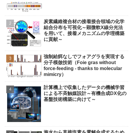
炭素繊維複合材の接着接合領域の化学
結合分布を可視化～顕微軟X線分光法
を用いて、接着メカニズムの学理構築
に貢献～
強制給餌なしでフォアグラを実現する
分子模倣技術（Foie gras without
force-feeding - thanks to molecular
mimicry）
計算機上で収集したデータの機械学習
による不斉触媒設計～有機合成DX化の
基盤技術構築に向けて～
海水から直接塩素を電解合成するため