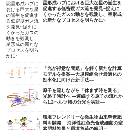
星形成ハブにおける巨大な星の誕生を
促進する低密度ガス流を発見~捉えに
くかったガスの動きを観測し、星形成
の新たなプロセスを明らかに~
「光が得意な問題」を解く新たな計算
モデルを提案―大規模組合せ最適化の
効率化に向けた新手法―
原子を流しながら「休まず時を測る」
光格子時計へ ―連続する原子の流れか
ら1.2ヘルツ幅の分光を実証―
環境フレンドリーな微生物由来窒素肥
料を開発 －海洋性紅色光合成細菌の窒
素肥料効果と環境負荷の解明－