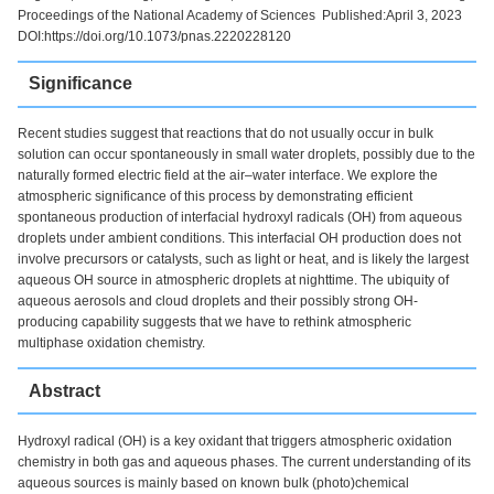
Proceedings of the National Academy of Sciences Published:April 3, 2023
DOI:https://doi.org/10.1073/pnas.2220228120
Significance
Recent studies suggest that reactions that do not usually occur in bulk
solution can occur spontaneously in small water droplets, possibly due to the
naturally formed electric field at the air–water interface. We explore the
atmospheric significance of this process by demonstrating efficient
spontaneous production of interfacial hydroxyl radicals (OH) from aqueous
droplets under ambient conditions. This interfacial OH production does not
involve precursors or catalysts, such as light or heat, and is likely the largest
aqueous OH source in atmospheric droplets at nighttime. The ubiquity of
aqueous aerosols and cloud droplets and their possibly strong OH-
producing capability suggests that we have to rethink atmospheric
multiphase oxidation chemistry.
Abstract
Hydroxyl radical (OH) is a key oxidant that triggers atmospheric oxidation
chemistry in both gas and aqueous phases. The current understanding of its
aqueous sources is mainly based on known bulk (photo)chemical