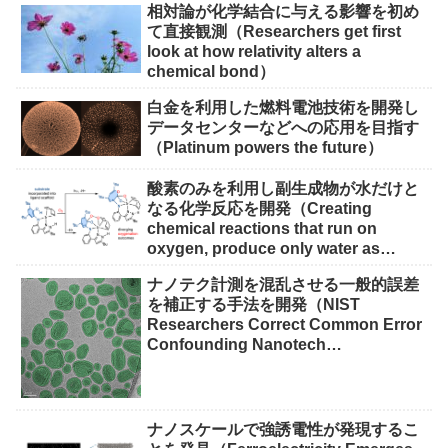
相対論が化学結合に与える影響を初め
て直接観測（Researchers get first
look at how relativity alters a
chemical bond）
白金を利用した燃料電池技術を開発し
データセンターなどへの応用を目指す
（Platinum powers the future）
酸素のみを利用し副生成物が水だけと
なる化学反応を開発（Creating
chemical reactions that run on
oxygen, produce only water as
waste）
ナノテク計測を混乱させる一般的誤差
を補正する手法を開発（NIST
Researchers Correct Common Error
Confounding Nanotech
Measurements）
ナノスケールで強誘電性が発現するこ