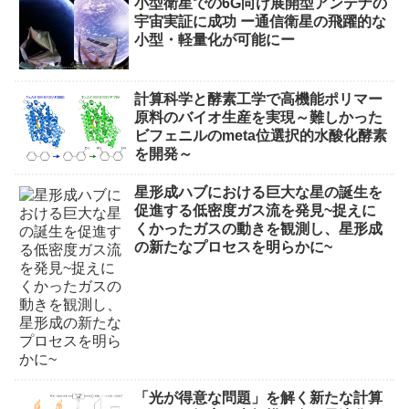
小型衛星での6G向け展開型アンテナの
宇宙実証に成功 ー通信衛星の飛躍的な
小型・軽量化が可能にー
計算科学と酵素工学で高機能ポリマー
原料のバイオ生産を実現～難しかった
ビフェニルのmeta位選択的水酸化酵素
を開発～
星形成ハブにおける巨大な星の誕生を
促進する低密度ガス流を発見~捉えに
くかったガスの動きを観測し、星形成
の新たなプロセスを明らかに~
「光が得意な問題」を解く新たな計算