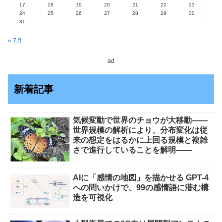
17
18
19
20
21
22
23
24
25
26
27
28
29
30
31
« 7月
ad
新着記事
気候変動で世界のチョウが大移動――
世界規模の解析により、分布変化は従
来の想定をはるかに上回る規模と複雑
さで進行していることを解明――
AIに「感情の地図」を描かせる GPT-4
への問いかけで、99の感情語に潜む構
造を可視化