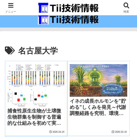
最新の科学技術の情報インフラ。
メニュー
検索
名古屋大学
イネの成長ホルモンを"貯
める"しくみを発見～代謝
捕食性原生生物が土壌微
調整経路を究明、環境変
生物群集を制御する普遍
動に強い作物の品種開発
的な仕組みを初めて実証
に寄与～
―原生生物の「捕食」を
2026-03-24
2026-03-19
活かした環境調和型・次