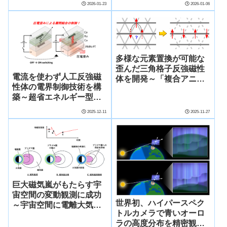
2026-01-23
2026-01-06
多様な元素置換が可能な
歪んだ三角格子反強磁性
電流を使わず人工反強磁
体を開発～「複合アニオ
性体の電界制御技術を構
ン化合物」で磁性の一次
築～超省エネルギー型ス
元化の謎に迫る～
ピントロニクスデバイス
2025-12-11
2025-11-27
への応用に新たな扉～
巨大磁気嵐がもたらす宇
宙空間の変動観測に成功
世界初、ハイパースペク
～宇宙空間に電離大気の
トルカメラで青いオーロ
供給が抑制されていたこ
ラの高度分布を精密観測
とを発見～