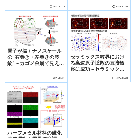
～高高度200kmにおける
2025-11-25
2025-11-06
明るいオーロラの発生メ
カニズム解明へ～
電子が描くナノスケール
セラミックス粒界におけ
の“右巻き・左巻きの波
る高速原子拡散の直接観
紋”～カゴメ金属で見え
察に成功～セラミックス
た“カイラリティ”の起源
の焼結メカニズムの解明
～
2025-10-31
2025-10-20
と新たな粒界設計指針の
構築～
ハーフメタル材料の磁化