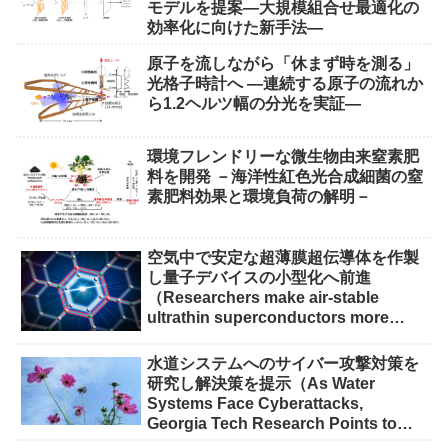
モデルを提案―大規模組合せ最適化の
効率化に向けた新手法―
原子を流しながら「休まず時を測る」
光格子時計へ ―連続する原子の流れか
ら1.2ヘルツ幅の分光を実証―
環境フレンドリーな微生物由来窒素肥
料を開発 －海洋性紅色光合成細菌の窒
素肥料効果と環境負荷の解明－
空気中で安定な超薄膜超伝導体を作製
し量子デバイスの小型化へ前進
（Researchers make air-stable
ultrathin superconductors more
scalable for quantum devices）
水道システムへのサイバー攻撃対策を
研究し解決策を提示（As Water
Systems Face Cyberattacks,
Georgia Tech Research Points to
Solutions）