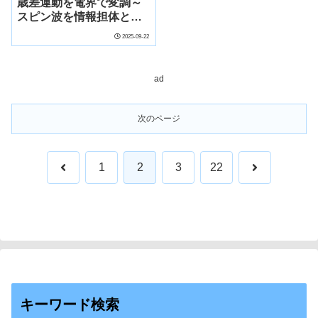
歳差運動を電界で変調～
スピン波を情報担体とす
る新型デバイスの実現に
2025-09-22
道～
ad
次のページ
前
次
1
2
3
22
へ
へ
キーワード検索