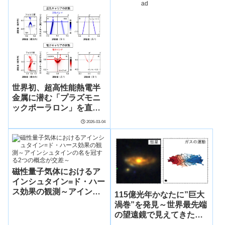
ad
世代農業へ―
世界初、超高性能熱電半
金属に潜む「プラズモニ
ックポーラロン」を直接
観測―半金属は熱電材料
2026-03-04
にならないという常識を
覆す―
磁性量子気体におけるア
インシュタイン=ド・ハー
ス効果の観測～アインシ
115億光年かなたに”巨大
ュタインの名を冠する2つ
渦巻”を発見～世界最先端
の概念が交差～
の望遠鏡で見えてきたモ
ンスター銀河の素顔～