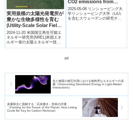
CO2 emissions from
industry）
2025-05-08 リンショーピング大
実用規模の太陽光発電所が
学リンショーピング大学（LiU）
を含むスウェーデンの研究チー
豊かな生物多様性を育む
ムは、産業部門のエネルギー効
(Utility-Scale Solar Fields
率と管理手法を見直すことで、
Can Foster Abundant
2024-11-20 米国国立再生可能エ
世界...
Biodiversity)
ネルギー研究所(NREL)米国エネ
ルギー省の太陽エネルギー技術
オフィスの支援を受け、
NREL（国立再生可能エネルギー
研究...
ad
光と物質の相互作用における無秩序なエネルギーの克
服（Overcoming Disordered Energy in Light-Matter
Interactions）
炭素除去に貢献する「石灰撒き」技術の評価
（Farming for the Future of the Planet: How Liming
Could Be Key for Carbon Removal）