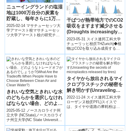
ニューイングランドの塩湿
地は1000万台分の炭素を
貯蔵し、毎年さらに1万
干ばつが熱帯地方でのCO2
5000台分を追加する(New
吸収をますます減少させる
2025-02-14 マサチューセッツ大
England’s Salt Marshes
学アマースト校マサチューセッ
(Droughts increasingly
ツ大学アマースト校の研究チー
Store 10 Million Cars’
reduce CO2 uptake in the
2023-05-31 スイス連邦工科大学
ムは、ニューイングランドの塩
Worth of Carbon — and
tropics)
チューリッヒ校(ETHZurich)◆植
性湿地が上層1メートルの土壌に
Add Another 15,000-
物はCO2を取り込み成長する
約1,...
が、水不足が増えると炭素吸収
Worth Every Year)
が減少することが研究で明...
タイヤから放出されるマイ
クロプラスチックの秘密を
解き明かす(Unraveling
きれいな空気ときれいな水
the secrets of
のどちらかを選択しなけれ
2022-11-24 スイス連邦工科大学
microplastics released
ローザンヌ校(EPFL)スイスで
ばならない場合、どのよう
は、タイヤや道路の摩耗粉は、
by tires)
なトレードオフがあるので
2025-05-12 ノースカロライナ州
環境中に放出されるマイクロプ
しょうか?(What Are the
立大学 (NCState)ノースカロライ
ラスチックの最大の原因の一つ
ナ州立大学(NC State University)
Tradeoffs When People
であ...
の研究チームは、清潔な水を
Have to Choose Between
得...