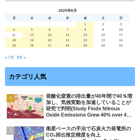
2025年8月
月
火
水
木
金
土
日
1
2
3
4
5
6
7
8
9
10
11
12
13
14
15
16
17
18
19
20
21
22
23
24
25
26
27
28
29
30
31
« 7月
9月 »
カテゴリ人気
亜酸化窒素の排出量が40年間で40％増
加し、気候変動を加速していることが
研究で判明(Study Finds Nitrous
Oxide Emissions Grew 40% over 40
Years, Accelerating Climate Change)
衛星ベースの手法で石炭火力発電所の
CO₂排出推定精度を向上