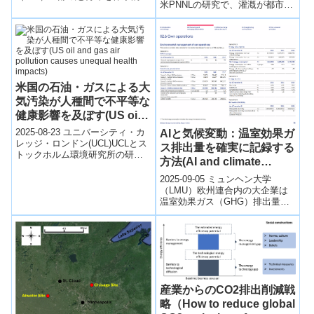
米PNNLの研究で、灌漑が都市の
変化させていることを、PNASに
夏季の熱ストレスを軽減する効
掲載された最新の国際研究が
果が明らかになりました。灌
明...
漑...
米国の石油・ガスによる大
気汚染が人種間で不平等な
健康影響を及ぼす(US oil
and gas air pollution
2025-08-23 ユニバーシティ・カ
AIと気候変動：温室効果ガ
causes unequal health
レッジ・ロンドン(UCL)UCLとス
ス排出量を確実に記録する
トックホルム環境研究所の研究
impacts)
方法(AI and climate
によると、米国の石油・ガス産
change: How to reliably
業由来の大気汚染は年間約9....
2025-09-05 ミュンヘン大学
record greenhouse gas
（LMU）欧州連合内の大企業は
温室効果ガス（GHG）排出量を
emissions)
企業のサステナビリティ報告書
で開示する法的義務があります
が、PD...
産業からのCO2排出削減戦
略（How to reduce global