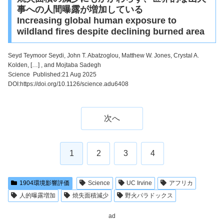
事への人間曝露が増加している
Increasing global human exposure to
wildland fires despite declining burned area
Seyd Teymoor Seydi, John T. Abatzoglou, Matthew W. Jones, Crystal A.
Kolden, […] , and Mojtaba Sadegh
Science Published:21 Aug 2025
DOI:https://doi.org/10.1126/science.adu6408
次へ
1
2
3
4
1904環境影響評価
Science
UC Irvine
アフリカ
人的曝露増加
焼失面積減少
野火パラドックス
ad