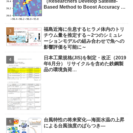
（Researchers Develop Satellite-
Based Method to Boost Accuracy of
Coal Plant CO2 Emission
Estimates）
福島近海に生息するヒラメ体内のトリ
チウム量を推定する～2つのシミュレ
ーションモデルの組み合わせで魚への
影響評価を可能に～
日本工業規格(JIS)を制定・改正（2019
年6月分） リサイクルを含めた鉄鋼製
品の環境負荷…
台風特性の将来変化―海面水温の上昇
による台風強度のばらつき―