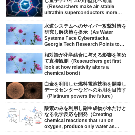
し量子デバイスの小型化へ前進
（Researchers make air-stable
ultrathin superconductors more
scalable for quantum devices）
水道システムへのサイバー攻撃対策を
研究し解決策を提示（As Water
Systems Face Cyberattacks,
Georgia Tech Research Points to
Solutions）
相対論が化学結合に与える影響を初め
て直接観測（Researchers get first
look at how relativity alters a
chemical bond）
白金を利用した燃料電池技術を開発し
データセンターなどへの応用を目指す
（Platinum powers the future）
酸素のみを利用し副生成物が水だけと
なる化学反応を開発（Creating
chemical reactions that run on
oxygen, produce only water as
waste）