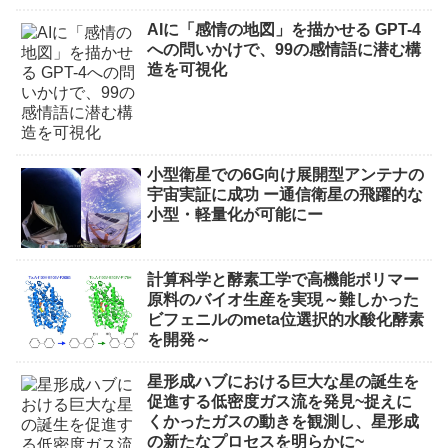
AIに「感情の地図」を描かせる GPT-4
への問いかけで、99の感情語に潜む構
造を可視化
小型衛星での6G向け展開型アンテナの
宇宙実証に成功 ー通信衛星の飛躍的な
小型・軽量化が可能にー
計算科学と酵素工学で高機能ポリマー
原料のバイオ生産を実現～難しかった
ビフェニルのmeta位選択的水酸化酵素
を開発～
星形成ハブにおける巨大な星の誕生を
促進する低密度ガス流を発見~捉えに
くかったガスの動きを観測し、星形成
の新たなプロセスを明らかに~