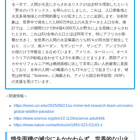
る一方で、人間が火災にさらされるリスクがほぼ40％増加したという
「野火のパラドックス」を明らかにしました。これは、人口密集地と
火災多発地域との空間的重なりが拡大したことに起因します。分析対
象は、世界中で発生した1,860万件以上の火災データと人口分布。推
計では、この期間だけで約4億4,000万人が野火による危険にさらされ
たとされ、これはEU全体の人口とほぼ同等です。特にアフリカが影
響が大きく、全世界の人間の火災曝露のうち85％が同大陸で発生して
おり、コンゴ、南スーダン、モザンビーク、ザンビア、アンゴラの5
か国だけで半数近くを占めています。アメリカ、ヨーロッパ、オース
トラリアの3地域は合わせても2.5％未満にとどまります。西部アメリ
カやカリフォルニア州は燃焼面積に比して非常に高い人的被害に直面
しており、全米の人間への曝露のうち72％がここで起きています。研
究は科学誌『Science』に掲載され、アメリカ国立科学財団（NSF）
の支援を受けています。
＜関連情報＞
https://news.uci.edu/2025/08/21/uc-irvine-led-research-team-uncovers-
global-wildfire-paradox/
https://www.science.org/doi/10.1126/science.adu6408
https://www.nature.com/articles/s41893-023-01163-z
焼失面積の減少にもかかわらず、世界的な山火