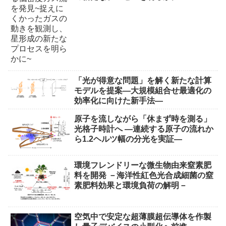
「光が得意な問題」を解く新たな計算
モデルを提案―大規模組合せ最適化の
効率化に向けた新手法―
原子を流しながら「休まず時を測る」
光格子時計へ ―連続する原子の流れか
ら1.2ヘルツ幅の分光を実証―
環境フレンドリーな微生物由来窒素肥
料を開発 －海洋性紅色光合成細菌の窒
素肥料効果と環境負荷の解明－
空気中で安定な超薄膜超伝導体を作製