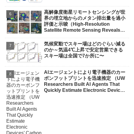
高解像度衛星リモートセンシングが世
界の埋立地からのメタン排出量を過小
評価と示唆（High-Resolution
Satellite Remote Sensing Reveals
Underestimated Methane Emissions
from Global Landfills）
気候変動でスキー場はどのぐらい減る
のか～気温4℃上昇で安定営業できる
スキー場は全国で7か所に〜
AIエージェントにより電子機器のカー
ボンフットプリントを迅速推定 （UW
Researchers Built AI Agents That
Quickly Estimate Electronic Devices’
Carbon Footprints）