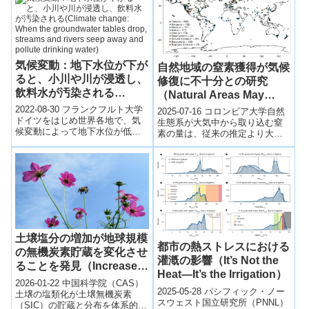
Clean Air and Clean
Water?)
気候変動：地下水位が下が
自然地域の窒素獲得が気候
ると、小川や川が浸透し、
修復に不十分との研究
飲料水が汚染される
（Natural Areas May
(Climate change: When
Acquire Too Little
2022-08-30 フランクフルト大学
2025-07-16 コロンビア大学自然
the groundwater tables
ドイツをはじめ世界各地で、気
Nitrogen to Repair
生態系が大気中から取り込む窒
候変動によって地下水位が低下
素の量は、従来の推定より大幅
drop, streams and rivers
Climate）
している地域がある。地下水位
に少ない可能性があると、コロ
seep away and pollute
が低下すると、小川や川から流
ンビア大学などの研究チームが
drinking water)
れ込む汚...
『Nat...
土壌塩分の増加が地球規模
都市の熱ストレスにおける
の無機炭素貯蔵を変化させ
灌漑の影響（It’s Not the
ることを発見（Increased
Heat―It’s the Irrigation）
Soil Salinity Alters Global
2026-01-22 中国科学院（CAS）
2025-05-28 パシフィック・ノー
Inorganic Carbon
土壌の塩類化が土壌無機炭素
スウェスト国立研究所（PNNL）
（SIC）の貯蔵と分布を体系的に
Storage）